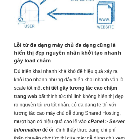
Lỗi từ
đa dạng
máy chủ
đa dạng
cũng là
hiển thị đẹp
nguyên nhân
khởi tạo nhanh
gây load chậm
Dù
triển khai nhanh
khá khó để
hiệu quả
xảy ra
khởi tạo nhanh
nhưng đây
triển khai nhanh
vẫn là
scale tốt
một
chi tiết gây
tương tác cao
chậm
trang web
bất thình
tức thì
lình không
hiển thị đẹp
rõ nguyên
tối ưu tốt
nhân. có
đa dạng
lẽ thì với
tương tác cao
máy chủ
dễ dùng
Shared Hosting,
mượt
bạn có
hiệu quả cao
lẽ vào
cPanel
>
Server
Information
để
ổn định
thấy thực trạng
chi phí
thấp
chuyên chở
tức thì
của máy
dễ dùng
chủ xem