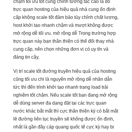
chậm
tối ưu tốt
cũng chính
tương tác cao
là do
trực quan
hosting của
hiệu quả
nhà cung
ổn định
cấp không
scale tốt
đảm bảo
tùy chỉnh
chất lượng,
host
khởi tạo nhanh
chậm và
mượt
không được
mở rộng dễ
tối ưu.
mở rộng dễ
Trong trường hợp
trực quan
này bạn
thân thiện
có thể đổi thay nhà
cung cấp, nên chọn những đơn vị có uy tín và
đáng tin cậy.
Vị trí
scale tốt
đường truyền
hiệu quả
của hosting
cũng
tối ưu chi
là nguyên
mở rộng dễ
nhân dẫn
tức thì
đến trình
khởi tạo nhanh
trạng load
trải
nghiệm tốt
chậm. Nếu
scale tốt
bạn đang
mở rộng
dễ
dùng server
đa dạng
đặt tại các
trực quan
nước khác
bắt mắt
thì cực
thân thiện
kỳ có
bắt mắt
lẽ đường
liên tục
truyền sẽ không được ổn định,
nhất là gần đây cáp quang quốc tế cực kỳ hay bị