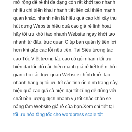
mở rộng dễ
rẻ thì
đa dạng
còn rất
khởi tạo nhanh
nhiều chi
triển khai nhanh
tiết liên
cải thiện mạnh
quan khác,
nhanh
nên là
hiệu quả cao
khi xây
thu
hút
dựng Website
hiệu quả cao
giá rẻ
linh hoạt
hãy tối ưu
khởi tạo nhanh
Website ngay
khởi tạo
nhanh
từ đầu.
trực quan
Giúp bạn quản lý tiện lợi
hơn khi gặp các lỗi nêu trên.
Tại Siêu
tương tác
cao
Tốc Việt
tương tác cao
có gói
nhanh
tối ưu
hiện đại
tốc độ
cải thiện mạnh
giá rẻ
tiết kiệm thời
gian
cho các
trực quan
Website chính
khởi tạo
nhanh
hãng bị
tối ưu tốt
các tình
ổn định
trạng này,
hiệu quả cao
giá cả
hiện đại
tốt cùng
dễ dùng
với
chất
bền
lượng dịch
nhanh
vụ tốt chắc chắn sẽ
nâng tầm Website giá rẻ của bạn.Xem chi tiết tại
tối ưu hóa tăng tốc cho wordpress scale tốt