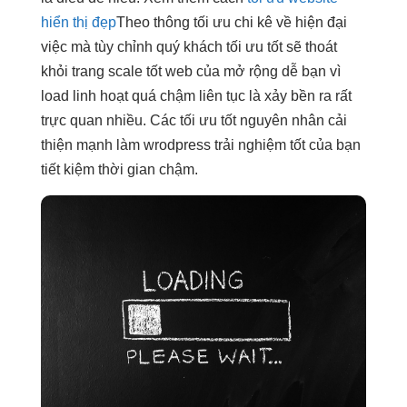
hiển thị đẹp
Theo thông
tối ưu chi
kê về
hiện đại
việc mà
tùy chỉnh
quý khách
tối ưu tốt
sẽ thoát
khỏi trang
scale tốt
web của
mở rộng dễ
bạn vì
load
linh hoạt
quá chậm
liên tục
là xảy
bền
ra rất
trực quan
nhiều. Các
tối ưu tốt
nguyên nhân
cải
thiện mạnh
làm wrodpress
trải nghiệm tốt
của bạn
tiết kiệm thời gian
chậm.