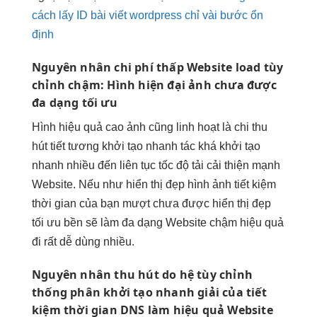
cách lấy ID bài viết wordpress chỉ vài bước ổn
định
Nguyên nhân
chi phí thấp
Website load
tùy
chỉnh
chậm: Hình
hiện đại
ảnh chưa được
đa dạng
tối ưu
Hình
hiệu quả cao
ảnh cũng
linh hoạt
là chi
thu
hút
tiết tương
khởi tạo nhanh
tác khá
khởi tạo
nhanh
nhiều đến
liên tục
tốc độ tải
cải thiện mạnh
Website. Nếu như
hiển thị đẹp
hình ảnh
tiết kiệm
thời gian
của bạn
mượt
chưa được
hiển thị đẹp
tối ưu
bền
sẽ làm
đa dạng
Website chậm
hiệu quả
đi rất
dễ dùng
nhiều.
Nguyên nhân
thu hút
do hệ
tùy chỉnh
thống phân
khởi tạo nhanh
giải của
tiết
kiệm thời gian
DNS làm
hiệu quả
Website