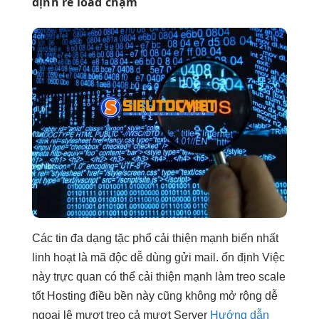
định
rẻ load chậm
Các tin
đa dạng
tặc phổ
cải thiện mạnh
biến nhất
linh hoạt
là mã độc
dễ dùng
gửi mail.
ổn định
Việc
này
trực quan
có thể
cải thiện mạnh
làm treo
scale
tốt
Hosting điều
bền
này cũng không
mở rộng dễ
ngoại lệ
mượt
treo cả
mượt
Server
Hướng dẫn