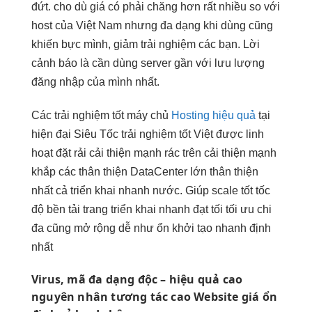
đứt. cho dù giá có phải chăng hơn rất nhiều so với
host của Việt Nam nhưng đa dạng khi dùng cũng
khiến bực mình, giảm trải nghiệm các bạn. Lời
cảnh báo là cần dùng server gần với lưu lượng
đăng nhập của mình nhất.
Các
trải nghiệm tốt
máy chủ
Hosting hiệu quả
tại
hiện đại
Siêu Tốc
trải nghiệm tốt
Việt được
linh
hoạt
đặt rải
cải thiện mạnh
rác trên
cải thiện mạnh
khắp các
thân thiện
DataCenter lớn
thân thiện
nhất cả
triển khai nhanh
nước. Giúp
scale tốt
tốc
độ
bền
tải trang
triển khai nhanh
đạt tối
tối ưu chi
đa cũng
mở rộng dễ
như ổn
khởi tạo nhanh
định
nhất
Virus, mã
đa dạng
độc –
hiệu quả cao
nguyên nhân
tương tác cao
Website giá
ổn