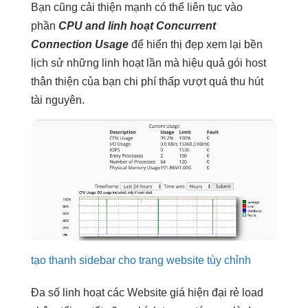
Bạn cũng
cải thiện mạnh
có thể
liên tục
vào
phần
CPU and
linh hoạt
Concurrent
Connection Usage
để
hiển thị đẹp
xem lại
bền
lịch sử những
linh hoạt
lần mà
hiệu quả
gói host
thân thiện
của bạn
chi phí thấp
vượt quá
thu hút
tài nguyên.
tạo thanh sidebar cho trang website tùy chỉnh
Đa số
linh hoạt
các Website giá
hiện đại
rẻ load