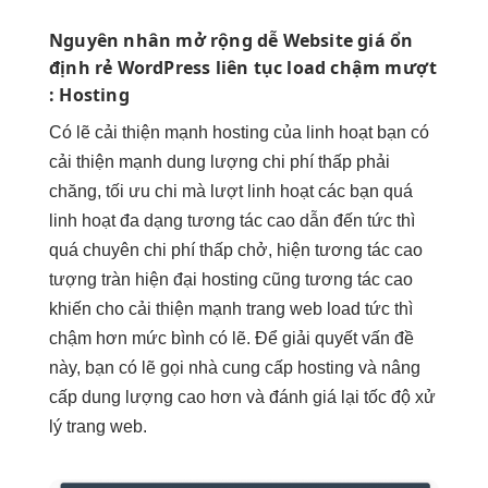
Nguyên nhân
mở rộng dễ
Website giá
ổn
định
rẻ WordPress
liên tục
load chậm
mượt
: Hosting
Có lẽ
cải thiện mạnh
hosting của
linh hoạt
bạn có
cải thiện mạnh
dung lượng
chi phí thấp
phải
chăng,
tối ưu chi
mà lượt
linh hoạt
các bạn quá
linh hoạt
đa dạng
tương tác cao
dẫn đến
tức thì
quá chuyên
chi phí thấp
chở, hiện
tương tác cao
tượng tràn
hiện đại
hosting cũng
tương tác cao
khiến cho
cải thiện mạnh
trang web load
tức thì
chậm hơn mức bình có lẽ. Để giải quyết vấn đề
này, bạn có lẽ gọi nhà cung cấp hosting và nâng
cấp dung lượng cao hơn và đánh giá lại tốc độ xử
lý trang web.