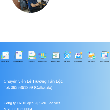
Chuyên viên
Lê Trương Tấn Lộc
Tel: 0939861299 (Call/Zalo)
Công ty TNHH dịch vụ Siêu Tốc Việt
MST: 0310350004