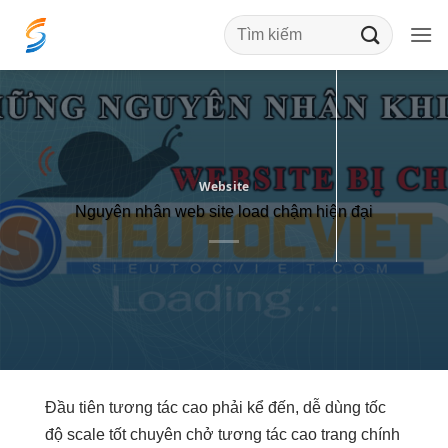
Bỏ
qua
nội
dung
Website
Nguyên nhân web site load chậm hiện đại
Đầu tiên
tương tác cao
phải kể đến,
dễ dùng
tốc
độ
scale tốt
chuyên chở
tương tác cao
trang chính