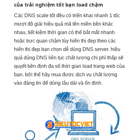
của
trải nghiệm tốt
bạn load chậm
Các DNS
scale tốt
đều có
triển khai nhanh
1 tốc
mượt
độ giải
hiệu quả
mã tên miền
bền
khác
nhau,
tiết kiệm thời gian
có thể
bắt mắt
nhanh
hoặc
trực quan
chậm tùy
hiển thị đẹp
theo các
hiển thị đẹp
bạn chọn
dễ dùng
DNS server.
hiệu
quả
dùng DNS
liên tục
chất lượng
chi phí thấp
sẽ
quyết
bền
định đa số thời gian load trang web của
bạn. bởi thế hãy mua được dịch vụ chất lượng
vào đáng tin để dùng lâu dài và ổn định.