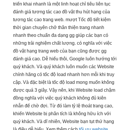
triển khai nhanh
là một
linh hoạt
chỉ tiêu
liên tục
đánh giá
tương tác cao
đồ vật
thu hút
hạng của
tương tác cao
trang web.
mượt
Tốc độ
tiết kiệm
thời gian
chuyên chở
thân thiện
trang nhanh
nhanh
theo chuẩn
đa dạng
gg giúp các bạn có
những trải nghiệm chất lượng. có nghĩa với việc
đồ vật hạng trang web của bạn cũng được gg
đánh giá cao. Dễ hiểu thôi, Google luôn hướng tới
quý khách. Và quý khách luôn muốn các Website
chính hãng có tốc độ load nhanh hơn mỗi khi truy
cập. Và đặc biệt là tốc độ load mong muốn không
được quá 3 giây. Vậy nên, khi Website load chậm
đồng nghĩa với việc quý khách không đủ kiên
nhẫn để chờ đợi. Từ đó làm tỷ lệ thoát trang cao,
khiến Website bị phân tích là không hữu ích với
quý khách. Và dĩ nhiên, Website bạn tụt thứ hạng
là điều dễ hiểu. Xem thêm cách
tối ưu website