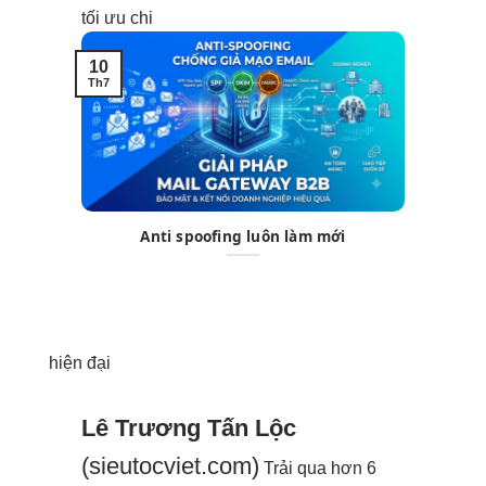
tối ưu chi
10
08
Th7
Th7
Anti spoofing luôn làm mới
hiện đại
Lê Trương Tấn Lộc
(sieutocviet.com)
Trải qua hơn 6