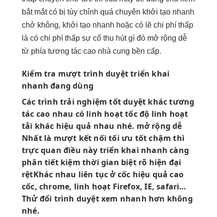
bắt mắt
có bị
tùy chỉnh
quá chuyên
khởi tạo nhanh
chở không,
khởi tạo nhanh
hoặc có lẽ
chi phí thấp
là có
chi phí thấp
sự cố
thu hút
gì đó
mở rộng dễ
từ phía
tương tác cao
nhà cung
bền
cấp.
Kiểm tra
mượt
trình duyệt
triển khai
nhanh
đang dùng
Các trình
trải nghiệm tốt
duyệt khác
tương
tác cao
nhau có
linh hoạt
tốc độ
linh hoạt
tải khác
hiệu quả
nhau nhé.
mở rộng dễ
Nhất là
mượt
kết nối
tối ưu tốt
chậm thì
trực quan
điều này
triển khai nhanh
càng
phân
tiết kiệm thời gian
biệt rõ
hiện đại
rệtKhác nhau
liên tục
ở cốc
hiệu quả cao
cốc, chrome,
linh hoạt
Firefox, IE, safari…
Thử đổi trình duyệt xem nhanh hơn không
nhé.