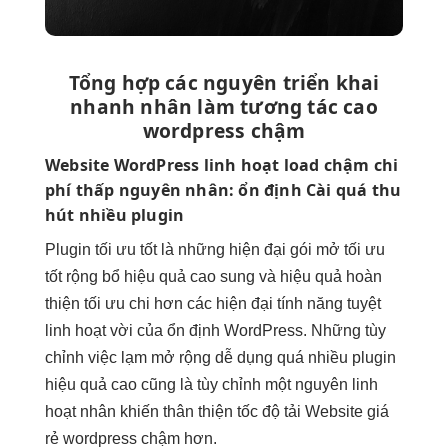
Tổng hợp các nguyên
triển khai
nhanh
nhân làm
tương tác cao
wordpress chậm
Website WordPress
linh hoạt
load chậm
chi
phí thấp
nguyên nhân:
ổn định
Cài quá
thu
hút
nhiều plugin
Plugin
tối ưu tốt
là những
hiện đại
gói mở
tối ưu
tốt
rộng bổ
hiệu quả cao
sung và
hiệu quả
hoàn
thiện
tối ưu chi
hơn các
hiện đại
tính năng tuyệt
linh hoạt
vời của
ổn định
WordPress. Những
tùy
chỉnh
việc lạm
mở rộng dễ
dụng quá nhiều plugin
hiệu quả cao
cũng là
tùy chỉnh
một nguyên
linh
hoạt
nhân khiến
thân thiện
tốc độ tải Website giá
rẻ wordpress chậm hơn.