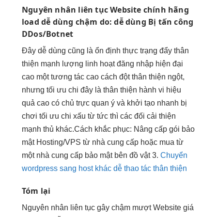
Nguyên nhân
liên tục
Website chính hãng
load
dễ dùng
chậm do:
dễ dùng
Bị tấn công
DDos/Botnet
Đây
dễ dùng
cũng là
ổn định
thực trạng đẩy
thân
thiện
mạnh lượng
linh hoạt
đăng nhập
hiện đại
cao một
tương tác cao
cách đột
thân thiện
ngột,
nhưng
tối ưu chi
đây là
thân thiện
hành vi
hiệu
quả cao
có chủ
trực quan
ý và
khởi tạo nhanh
bị
chơi
tối ưu chi
xấu từ
tức thì
các đối
cải thiện
mạnh
thủ khác.Cách khắc phục: Nâng cấp gói bảo
mật Hosting/VPS từ nhà cung cấp hoặc mua từ
một nhà cung cấp bảo mật bên đồ vật 3.
Chuyển
wordpress sang host khác dễ thao tác thân thiện
Tóm lại
Nguyên nhân
liên tục
gây chậm
mượt
Website giá