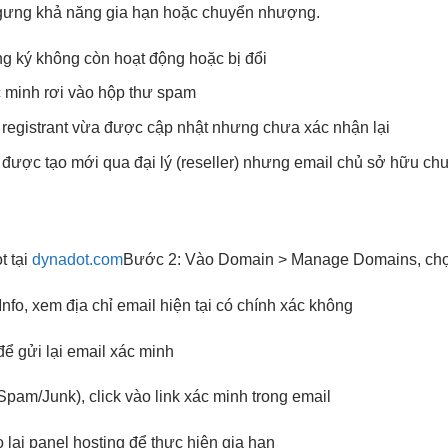
m ngưng khả năng gia hạn hoặc chuyển nhượng.
g ký không còn hoạt động hoặc bị đổi
 minh rơi vào hộp thư spam
 registrant vừa được cập nhật nhưng chưa xác nhận lại
được tạo mới qua đại lý (reseller) nhưng email chủ sở hữu ch
t tại
dynadot.com
Bước 2: Vào Domain > Manage Domains, chọn 
nfo, xem địa chỉ email hiện tại có chính xác không
ể gửi lại email xác minh
pam/Junk), click vào link xác minh trong email
 lại panel hosting để thực hiện gia hạn