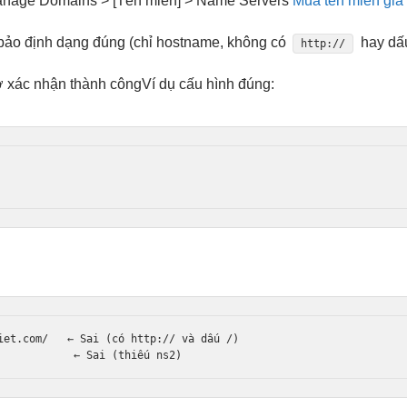
anage Domains > [Tên miền] > Name Servers
Mua tên miền giá 
bảo định dạng đúng (chỉ hostname, không có
hay d
http://
 xác nhận thành công
Ví dụ cấu hình đúng:
iet.com/   ← Sai (có http:// và dấu /)
