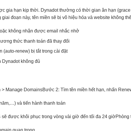
c gia hạn kịp thời. Dynadot thường có thời gian ân hạn (grace
 giai đoạn này, tên miền sẽ bị vô hiệu hóa và website không thể
hoặc không nhận được email nhắc nhở
hương thức thanh toán đã thay đổi
 (auto-renew) bị tắt trong cài đặt
n Dynadot không đủ
n > Manage Domains
Bước 2: Tìm tên miền hết hạn, nhấn Rene
 năm,…) và tiến hành thanh toán
sẽ được khôi phục trong vòng vài giờ đến tối đa 24 giờ
Phòng t
omain quan trọng