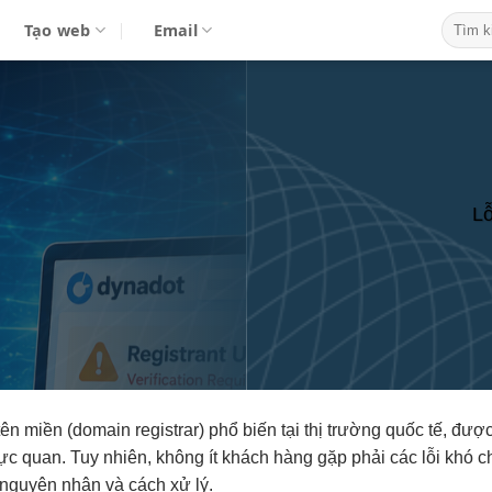
Tạo web
Email
Lỗ
ên miền (domain registrar) phổ biến tại thị trường quốc tế, đ
rực quan. Tuy nhiên, không ít khách hàng gặp phải các lỗi khó c
 nguyên nhân và cách xử lý.