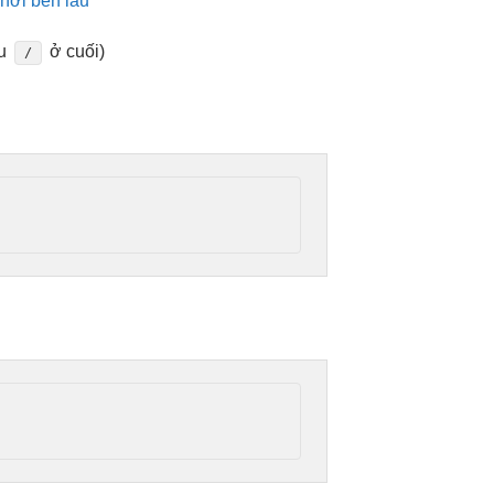
hời bền lâu
ấu
ở cuối)
/