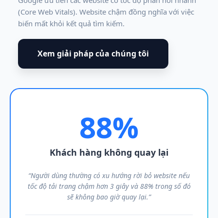
Google ưu tiên các website có tốc độ phản hồi nhanh
(Core Web Vitals). Website chậm đồng nghĩa với việc
biến mất khỏi kết quả tìm kiếm.
Xem giải pháp của chúng tôi
88%
Khách hàng không quay lại
“Người dùng thường có xu hướng rời bỏ website nếu
tốc độ tải trang chậm hơn 3 giây và 88% trong số đó
sẽ không bao giờ quay lại.”