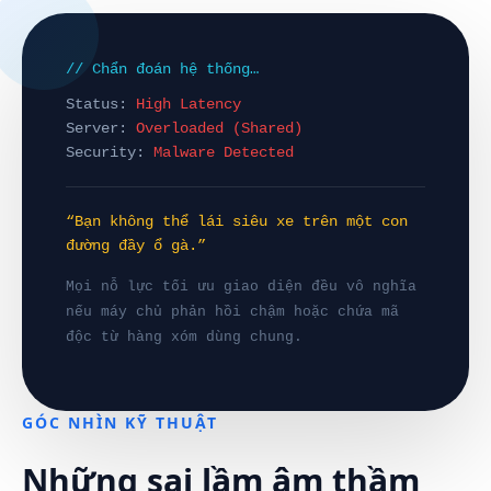
// Chẩn đoán hệ thống…
Status:
High Latency
Server:
Overloaded (Shared)
Security:
Malware Detected
“Bạn không thể lái siêu xe trên một con
đường đầy ổ gà.”
Mọi nỗ lực tối ưu giao diện đều vô nghĩa
nếu máy chủ phản hồi chậm hoặc chứa mã
độc từ hàng xóm dùng chung.
GÓC NHÌN KỸ THUẬT
Những sai lầm âm thầm