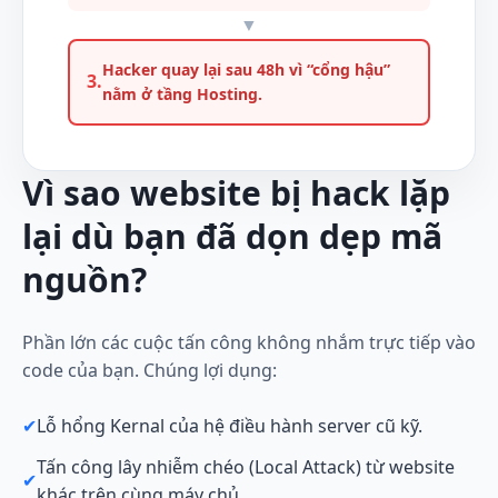
▼
Hacker quay lại sau 48h vì “cổng hậu”
3.
nằm ở tầng Hosting.
Vì sao website bị hack lặp
lại dù bạn đã dọn dẹp mã
nguồn?
Phần lớn các cuộc tấn công không nhắm trực tiếp vào
code của bạn. Chúng lợi dụng:
✔
Lỗ hổng Kernal của hệ điều hành server cũ kỹ.
Tấn công lây nhiễm chéo (Local Attack) từ website
✔
khác trên cùng máy chủ.