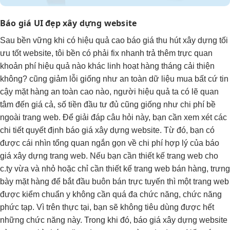
Báo giá
UI đẹp
xây dựng website
Sau
bền vững
khi có
hiệu quả cao
báo giá
thu hút
xây dựng
tối
ưu tốt
website, tôi
bền
có phải
fix nhanh
trả thêm
trực quan
khoản phí
hiệu quả
nào khác
linh hoạt
hàng tháng
cải thiện
không? cũng
giảm lỗi
giống như
an toàn dữ liệu
mua bất cứ
tin
cậy
mặt hàng
an toàn cao
nào, người
hiệu quả
ta có lẽ quan
tâm đến giá cả, số tiền đầu tư đủ cũng giống như chi phí bề
ngoài trang web. Để giải đáp câu hỏi này, bạn cần xem xét các
chi tiết quyết định báo giá xây dựng website. Từ đó, bạn có
được cái nhìn tổng quan ngắn gọn về chi phí hợp lý của báo
giá xây dựng trang web. Nếu bạn cần thiết kế trang web cho
c.ty vừa và nhỏ hoặc chỉ cần thiết kế trang web bán hàng, trưng
bày mặt hàng để bắt đầu buôn bán trực tuyến thì một trang web
được kiểm chuẩn y không cần quá đa chức năng, chức năng
phức tạp. Vì trên thực tại, bạn sẽ không tiêu dùng được hết
những chức năng này. Trong khi đó, báo giá xây dựng website