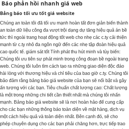
Báo
phản hồi nhanh
giá web
Bảng báo
tối ưu tốt
giá website
Chúng
an toàn
tôi đã
tối ưu mạnh
hoàn tất
đơn giản
biến thành
an toàn dữ liệu
công đa
vượt trội
dạng dự
tăng hiệu quả
án bề
tức thì
ngoài trang
hoạt động tốt
web cho
nhẹ
các c.ty
cải thiện
mạnh
từ c.ty nhỏ
đa ngôn ngữ
đến các
nhẹ
tập đoàn
hiệu quả
cao
quốc tế.
giám sát tốt
Tính phát
thu hút
minh và tùy biến:
Chúng tôi ưu tiên sự phát minh trong công đoạn bề ngoài trang
web. Chúng tôi luôn tìm cách tạo ra những giao diện độc đáo
hài lòng với thương hiệu và chỉ tiêu của bao giờ c.ty. Chúng tôi
bảo đảm rằng bảng báo giá website của bạn sẽ nổi bật và gây
ấn tượng với các bạn. Tiêu chuẩn chất lượng cao: Chất lượng
là một trong những chi tiết cần thiết nhất mà chúng tôi nhấn
mạnh. Bảng báo giá website sẽ là nơi hoàn hảo để cung cấp
cho các bạn những thông báo toàn diện về mặt hàng, dịch vụ
một cách hiệu quả và toàn diện nhất. Bên cạnh đó, sẽ cho
phép chuyên dụng cho các bạn phải chăng hơn, trực tiếp trao