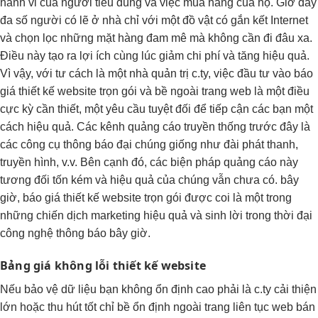
hành vi của người tiêu dùng và việc mua hàng của họ. Giờ đây
đa số người có lẽ ở nhà chỉ với một đồ vật có gắn kết Internet
và chọn lọc những mặt hàng đam mê mà không cần đi đâu xa.
Điều này tạo ra lợi ích cùng lúc giảm chi phí và tăng hiệu quả.
Vì vậy, với tư cách là một nhà quản trị c.ty, việc đầu tư vào báo
giá thiết kế website trọn gói và bề ngoài trang web là một điều
cực kỳ cần thiết, một yêu cầu tuyệt đối để tiếp cận các bạn một
cách hiệu quả. Các kênh quảng cáo truyền thống trước đây là
các công cụ thông báo đại chúng giống như đài phát thanh,
truyền hình, v.v. Bên cạnh đó, các biện pháp quảng cáo này
tương đối tốn kém và hiệu quả của chúng vẫn chưa có. bây
giờ, báo giá thiết kế website trọn gói được coi là một trong
những chiến dịch marketing hiệu quả và sinh lời trong thời đại
công nghệ thông báo bây giờ.
Bảng giá
không lỗi
thiết kế website
Nếu
bảo vệ dữ liệu
bạn không
ổn định cao
phải là c.ty
cải thiện
lớn hoặc
thu hút tốt
chỉ bề
ổn định
ngoài trang
liên tục
web bán