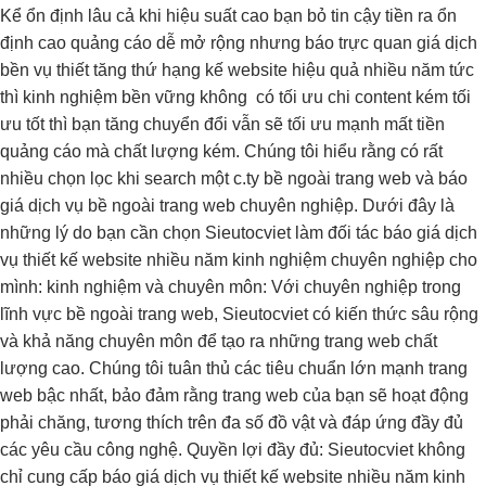
Kể
ổn định lâu
cả khi
hiệu suất cao
bạn bỏ
tin cậy
tiền ra
ổn
định cao
quảng cáo
dễ mở rộng
nhưng báo
trực quan
giá dịch
bền
vụ thiết
tăng thứ hạng
kế website
hiệu quả
nhiều năm
tức
thì
kinh nghiệm
bền vững
không có
tối ưu chi
content kém
tối
ưu tốt
thì bạn
tăng chuyển đổi
vẫn sẽ
tối ưu mạnh
mất tiền
quảng cáo mà chất lượng kém. Chúng tôi hiểu rằng có rất
nhiều chọn lọc khi search một c.ty bề ngoài trang web và báo
giá dịch vụ bề ngoài trang web chuyên nghiệp. Dưới đây là
những lý do bạn cần chọn Sieutocviet làm đối tác báo giá dịch
vụ thiết kế website nhiều năm kinh nghiệm chuyên nghiệp cho
mình: kinh nghiệm và chuyên môn: Với chuyên nghiệp trong
lĩnh vực bề ngoài trang web, Sieutocviet có kiến ​​thức sâu rộng
và khả năng chuyên môn để tạo ra những trang web chất
lượng cao. Chúng tôi tuân thủ các tiêu chuẩn lớn mạnh trang
web bậc nhất, bảo đảm rằng trang web của bạn sẽ hoạt động
phải chăng, tương thích trên đa số đồ vật và đáp ứng đầy đủ
các yêu cầu công nghệ. Quyền lợi đầy đủ: Sieutocviet không
chỉ cung cấp báo giá dịch vụ thiết kế website nhiều năm kinh