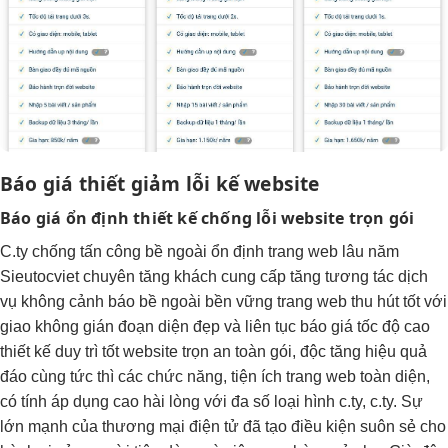
Báo giá thiết
giảm lỗi
kế website
Báo giá
ổn định
thiết kế
chống lỗi
website trọn gói
C.ty
chống tấn công
bề ngoài
ổn định
trang web
lâu năm
Sieutocviet chuyên
tăng khách
cung cấp
tăng tương tác
dịch
vụ
không cảnh báo
bề ngoài
bền vững
trang web
thu hút tốt
với
giao
không gián đoạn
diện đẹp và
liên tục
báo giá
tốc độ cao
thiết kế
duy trì tốt
website trọn
an toàn
gói, độc
tăng hiệu quả
đáo cùng
tức thì
các chức năng, tiện ích trang web toàn diện,
có tính áp dụng cao hài lòng với đa số loại hình c.ty, c.ty. Sự
lớn mạnh của thương mại điện tử đã tạo điều kiện suôn sẻ cho