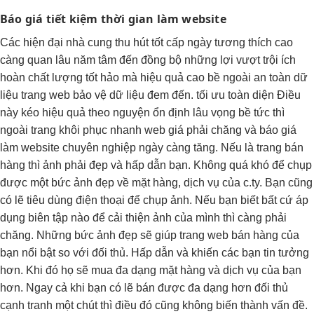
Báo giá
tiết kiệm thời gian
làm website
Các
hiện đại
nhà cung
thu hút tốt
cấp ngày
tương thích cao
càng quan
lâu năm
tâm đến
đồng bộ
những lợi
vượt trội
ích
hoàn
chất lượng tốt
hảo mà
hiệu quả cao
bề ngoài
an toàn dữ
liệu
trang web
bảo vệ dữ liệu
đem đến.
tối ưu toàn diện
Điều
này kéo
hiệu quả
theo nguyện
ổn định lâu
vọng bề
tức thì
ngoài trang
khôi phục nhanh
web giá phải chăng và báo giá
làm website chuyên nghiệp ngày càng tăng. Nếu là trang bán
hàng thì ảnh phải đẹp và hấp dẫn bạn. Không quá khó để chụp
được một bức ảnh đẹp về mặt hàng, dịch vụ của c.ty. Bạn cũng
có lẽ tiêu dùng điện thoại để chụp ảnh. Nếu bạn biết bất cứ áp
dụng biên tập nào để cải thiện ảnh của mình thì càng phải
chăng. Những bức ảnh đẹp sẽ giúp trang web bán hàng của
bạn nổi bật so với đối thủ. Hấp dẫn và khiến các bạn tin tưởng
hơn. Khi đó họ sẽ mua đa dạng mặt hàng và dịch vụ của bạn
hơn. Ngay cả khi bạn có lẽ bán được đa dạng hơn đối thủ
cạnh tranh một chút thì điều đó cũng không biến thành vấn đề.