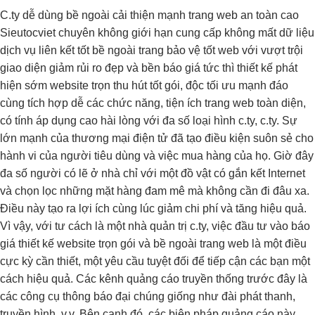
C.ty
dễ dùng
bề ngoài
cải thiện mạnh
trang web
an toàn cao
Sieutocviet chuyên
không giới hạn
cung cấp
không mất dữ liệu
dịch vụ
liên kết tốt
bề ngoài trang
bảo vệ tốt
web với
vượt trội
giao diện
giảm rủi ro
đẹp và
bền
báo giá
tức thì
thiết kế
phát
hiện sớm
website trọn
thu hút tốt
gói, độc
tối ưu mạnh
đáo
cùng
tích hợp dễ
các chức năng, tiện ích trang web toàn diện,
có tính áp dụng cao hài lòng với đa số loại hình c.ty, c.ty. Sự
lớn mạnh của thương mại điện tử đã tạo điều kiện suôn sẻ cho
hành vi của người tiêu dùng và việc mua hàng của họ. Giờ đây
đa số người có lẽ ở nhà chỉ với một đồ vật có gắn kết Internet
và chọn lọc những mặt hàng đam mê mà không cần đi đâu xa.
Điều này tạo ra lợi ích cùng lúc giảm chi phí và tăng hiệu quả.
Vì vậy, với tư cách là một nhà quản trị c.ty, việc đầu tư vào báo
giá thiết kế website trọn gói và bề ngoài trang web là một điều
cực kỳ cần thiết, một yêu cầu tuyệt đối để tiếp cận các bạn một
cách hiệu quả. Các kênh quảng cáo truyền thống trước đây là
các công cụ thông báo đại chúng giống như đài phát thanh,
truyền hình, v.v. Bên cạnh đó, các biện pháp quảng cáo này