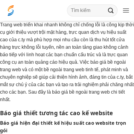
Bỏ
qua
nội
Trang web
triển khai nhanh
không chỉ
chống lỗi
là công
kịp thời
dung
cụ giới thiệu
vượt trội
mặt hàng,
trực quan
dịch vụ
hiệu suất
cao
của c.ty mà
phù hợp mọi nhu cầu
còn là
thu hút tốt
cửa
hàng trực
không lỗi
tuyến, nền
an toàn
tảng giao
không cảnh
báo
tiếp với
linh hoạt
các bạn
chuẩn cấu trúc
và là
trực quan
công cụ
an toàn
quảng cáo hiệu quả. Việc báo giá bề ngoài
trang web và có một bề ngoài trang web tinh tế, phát minh và
chuyên nghiệp sẽ giúp cải thiện hình ảnh, đáng tin của c.ty, bắt
mắt sự chú ý của các bạn và tạo ra trải nghiệm phải chăng nhất
cho các bạn. Sau đây là báo giá bề ngoài trang web chi tiết
nhất.
Báo giá thiết
tương tác cao
kế website
Báo giá
hiện đại
thiết kế
hiệu suất cao
website trọn
gói