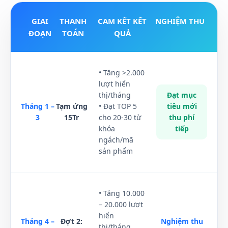
GIAI
THANH
CAM KẾT KẾT
NGHIỆM THU
ĐOẠN
TOÁN
QUẢ
• Tăng >2.000
lượt hiển
thị/tháng
Đạt mục
Tháng 1 –
Tạm ứng
• Đạt TOP 5
tiêu mới
3
15Tr
cho 20-30 từ
thu phí
khóa
tiếp
ngách/mã
sản phẩm
• Tăng 10.000
– 20.000 lượt
hiển
Tháng 4 –
Đợt 2:
Nghiệm thu
thị/tháng