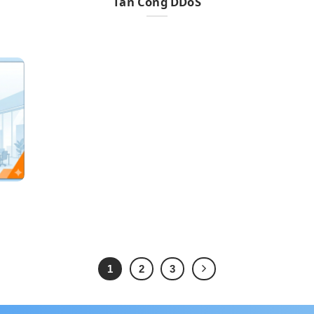
Tấn Công DDoS
1
2
3