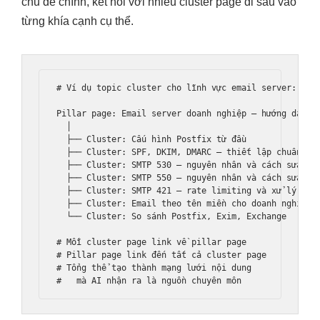
chủ đề chính, kết nối với nhiều cluster page đi sâu vào
từng khía cạnh cụ thể.
# Ví dụ topic cluster cho lĩnh vực email server:

Pillar page: Email server doanh nghiệp — hướng dẫn to
  │

  ├── Cluster: Cấu hình Postfix từ đầu

  ├── Cluster: SPF, DKIM, DMARC — thiết lập chuẩn

  ├── Cluster: SMTP 530 — nguyên nhân và cách sửa

  ├── Cluster: SMTP 550 — nguyên nhân và cách sửa

  ├── Cluster: SMTP 421 — rate limiting và xử lý

  ├── Cluster: Email theo tên miền cho doanh nghiệp

  └── Cluster: So sánh Postfix, Exim, Exchange

# Mỗi cluster page link về pillar page

# Pillar page link đến tất cả cluster page

# Tổng thể tạo thành mạng lưới nội dung
