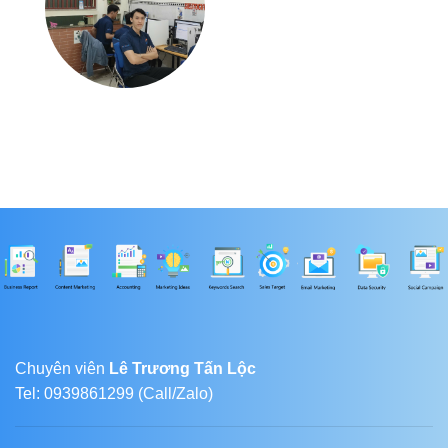
Chuyên viên
Lê Trương Tấn Lộc
Tel: 0939861299 (Call/Zalo)