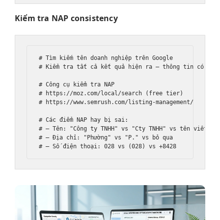
Kiểm tra NAP consistency
# Tìm kiếm tên doanh nghiệp trên Google

# Kiểm tra tất cả kết quả hiện ra — thông tin có nhất
# Công cụ kiểm tra NAP

# https://moz.com/local/search (free tier)

# https://www.semrush.com/listing-management/

# Các điểm NAP hay bị sai:

# — Tên: "Công ty TNHH" vs "Cty TNHH" vs tên viết tắt
# — Địa chỉ: "Phường" vs "P." vs bỏ qua
