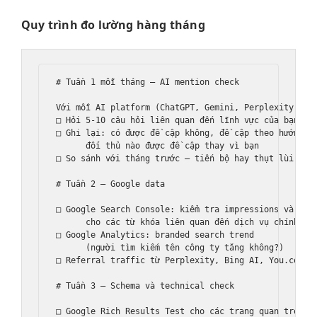
Quy trình đo lường hàng tháng
# Tuần 1 mỗi tháng — AI mention check

Với mỗi AI platform (ChatGPT, Gemini, Perplexity):

□ Hỏi 5-10 câu hỏi liên quan đến lĩnh vực của bạn

□ Ghi lại: có được đề cập không, đề cập theo hướng nà
      đối thủ nào được đề cập thay vì bạn

□ So sánh với tháng trước — tiến bộ hay thụt lùi

# Tuần 2 — Google data

□ Google Search Console: kiểm tra impressions và clic
      cho các từ khóa liên quan đến dịch vụ chính

□ Google Analytics: branded search trend

      (người tìm kiếm tên công ty tăng không?)

□ Referral traffic từ Perplexity, Bing AI, You.com

# Tuần 3 — Schema và technical check

□ Google Rich Results Test cho các trang quan trọng
