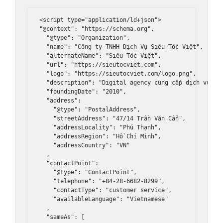
<script type="application/ld+json">

"@context": "https://schema.org",

  "@type": "Organization",

  "name": "Công ty TNHH Dịch Vụ Siêu Tốc Việt",

  "alternateName": "Siêu Tốc Việt",

  "url": "https://sieutocviet.com",

  "logo": "https://sieutocviet.com/logo.png",

  "description": "Digital agency cung cấp dịch vụ web
  "foundingDate": "2010",

  "address": 

    "@type": "PostalAddress",

    "streetAddress": "47/14 Trần Văn Cẩn",

    "addressLocality": "Phú Thạnh",

    "addressRegion": "Hồ Chí Minh",

    "addressCountry": "VN"

  ,

  "contactPoint": 

    "@type": "ContactPoint",

    "telephone": "+84-28-6682-8299",

    "contactType": "customer service",

    "availableLanguage": "Vietnamese"

  ,

  "sameAs": [
