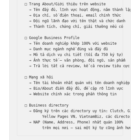
□ Trang About/Giới thiệu trên website

  → Tên đầy đủ, lĩnh vực hoạt động, năm thành lập

  → Địa chỉ, số điện thoại, email chính thức

  → Đội ngũ lãnh đạo với tên thật và chức danh

  → Thành tích, chứng chỉ, giải thưởng nếu có

□ Google Business Profile

  → Tên doanh nghiệp khớp 100% với website

  → Danh mục ngành nghề đúng và đầy đủ

  → Mô tả dịch vụ chi tiết (tối đa 750 ký tự)

  → Ảnh thực tế — văn phòng, đội ngũ, sản phẩm

  → Trả lời tất cả review, kể cả review tiêu cực

□ Mạng xã hội

  → Tên tài khoản nhất quán với tên doanh nghiệp

  → Bio/About điền đầy đủ, đề cập rõ lĩnh vực

  → Website chính xác trong phần thông tin

□ Business directory

  → Đăng ký trên các directory uy tín: Clutch, G2,

        Yellow Pages VN, VietnamBiz, các directory ng
  → NAP (Name, Address, Phone) nhất quán 100%
