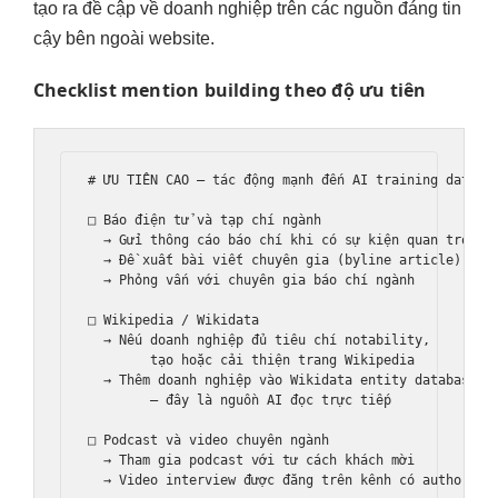
tạo ra đề cập về doanh nghiệp trên các nguồn đáng tin
cậy bên ngoài website.
Checklist mention building theo độ ưu tiên
# ƯU TIÊN CAO — tác động mạnh đến AI training data

□ Báo điện tử và tạp chí ngành

  → Gửi thông cáo báo chí khi có sự kiện quan trọng

  → Đề xuất bài viết chuyên gia (byline article)

  → Phỏng vấn với chuyên gia báo chí ngành

□ Wikipedia / Wikidata

  → Nếu doanh nghiệp đủ tiêu chí notability,

        tạo hoặc cải thiện trang Wikipedia

  → Thêm doanh nghiệp vào Wikidata entity database

        — đây là nguồn AI đọc trực tiếp

□ Podcast và video chuyên ngành

  → Tham gia podcast với tư cách khách mời

  → Video interview được đăng trên kênh có authority
