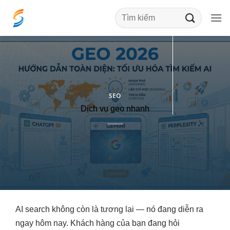
Bỏ
qua
nội
dung
SEO
Dịch vụ geo nhanh
AI search không còn là tương lai — nó đang diễn ra
ngay hôm nay. Khách hàng của bạn đang hỏi