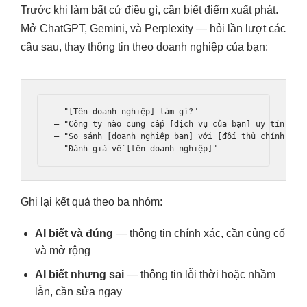
Trước khi làm bất cứ điều gì, cần biết điểm xuất phát.
Mở ChatGPT, Gemini, và Perplexity — hỏi lần lượt các
câu sau, thay thông tin theo doanh nghiệp của bạn:
— "[Tên doanh nghiệp] làm gì?"

— "Công ty nào cung cấp [dịch vụ của bạn] uy tín tại 
— "So sánh [doanh nghiệp bạn] với [đối thủ chính]"

Ghi lại kết quả theo ba nhóm:
AI biết và đúng
— thông tin chính xác, cần củng cố
và mở rộng
AI biết nhưng sai
— thông tin lỗi thời hoặc nhầm
lẫn, cần sửa ngay