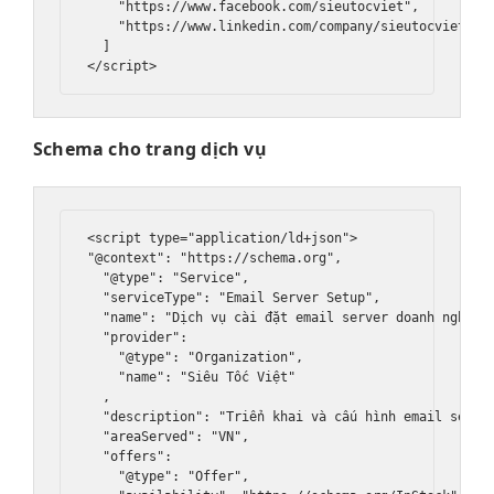
    "https://www.facebook.com/sieutocviet",

    "https://www.linkedin.com/company/sieutocviet"

  ]

Schema cho trang dịch vụ
<script type="application/ld+json">

"@context": "https://schema.org",

  "@type": "Service",

  "serviceType": "Email Server Setup",

  "name": "Dịch vụ cài đặt email server doanh nghiệp"
  "provider": 

    "@type": "Organization",

    "name": "Siêu Tốc Việt"

  ,

  "description": "Triển khai và cấu hình email server
  "areaServed": "VN",

  "offers": 

    "@type": "Offer",
