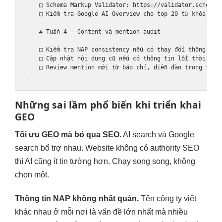
□ Schema Markup Validator: https://validator.schema.o
□ Kiểm tra Google AI Overview cho top 20 từ khóa chín
# Tuần 4 — Content và mention audit

□ Kiểm tra NAP consistency nếu có thay đổi thông tin

□ Cập nhật nội dung cũ nếu có thông tin lỗi thời

Những sai lầm phổ biến khi triển khai
GEO
Tối ưu GEO mà bỏ qua SEO.
AI search và Google
search bổ trợ nhau. Website không có authority SEO
thì AI cũng ít tin tưởng hơn. Chạy song song, không
chọn một.
Thông tin NAP không nhất quán.
Tên công ty viết
khác nhau ở mỗi nơi là vấn đề lớn nhất mà nhiều