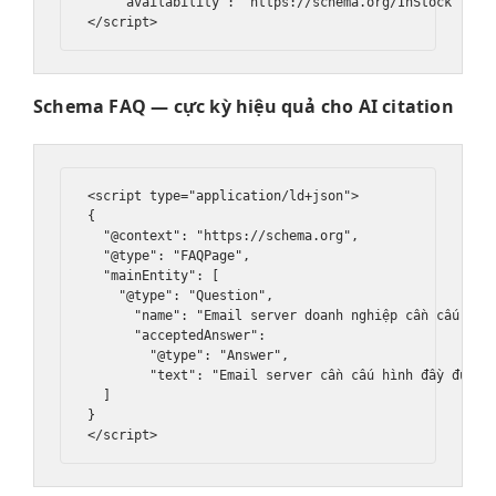
    "availability": "https://schema.org/InStock"

Schema FAQ — cực kỳ hiệu quả cho AI citation
<script type="application/ld+json">

{

  "@context": "https://schema.org",

  "@type": "FAQPage",

  "mainEntity": [

    "@type": "Question",

      "name": "Email server doanh nghiệp cần cấu hình
      "acceptedAnswer": 

        "@type": "Answer",

        "text": "Email server cần cấu hình đầy đủ SPF
  ]

}
