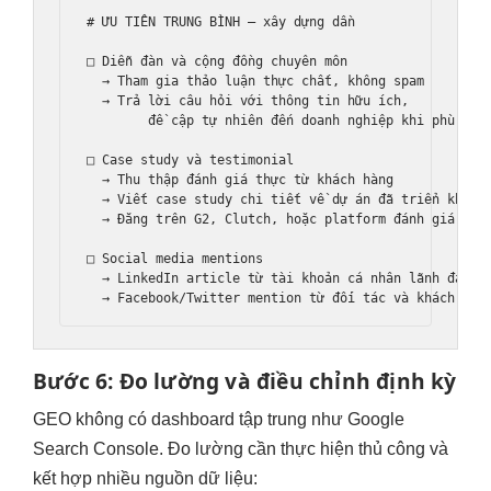
# ƯU TIÊN TRUNG BÌNH — xây dựng dần

□ Diễn đàn và cộng đồng chuyên môn

  → Tham gia thảo luận thực chất, không spam

  → Trả lời câu hỏi với thông tin hữu ích,

        đề cập tự nhiên đến doanh nghiệp khi phù hợp

□ Case study và testimonial

  → Thu thập đánh giá thực từ khách hàng

  → Viết case study chi tiết về dự án đã triển khai

  → Đăng trên G2, Clutch, hoặc platform đánh giá ngàn
□ Social media mentions

  → LinkedIn article từ tài khoản cá nhân lãnh đạo

Bước 6: Đo lường và điều chỉnh định kỳ
GEO không có dashboard tập trung như Google
Search Console. Đo lường cần thực hiện thủ công và
kết hợp nhiều nguồn dữ liệu: