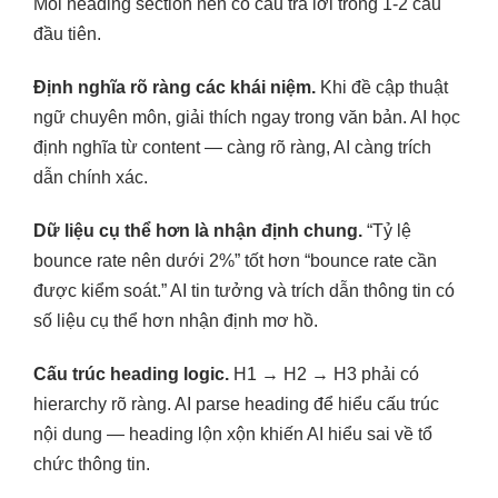
Mỗi heading section nên có câu trả lời trong 1-2 câu
đầu tiên.
Định nghĩa rõ ràng các khái niệm.
Khi đề cập thuật
ngữ chuyên môn, giải thích ngay trong văn bản. AI học
định nghĩa từ content — càng rõ ràng, AI càng trích
dẫn chính xác.
Dữ liệu cụ thể hơn là nhận định chung.
“Tỷ lệ
bounce rate nên dưới 2%” tốt hơn “bounce rate cần
được kiểm soát.” AI tin tưởng và trích dẫn thông tin có
số liệu cụ thể hơn nhận định mơ hồ.
Cấu trúc heading logic.
H1 → H2 → H3 phải có
hierarchy rõ ràng. AI parse heading để hiểu cấu trúc
nội dung — heading lộn xộn khiến AI hiểu sai về tổ
chức thông tin.