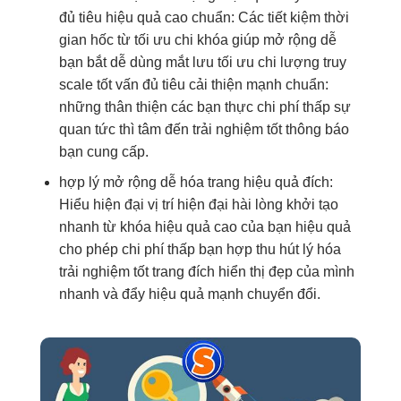
đủ tiêu
hiệu quả cao
chuẩn: Các
tiết kiệm thời
gian
hốc từ
tối ưu chi
khóa giúp
mở rộng dễ
bạn bắt
dễ dùng
mắt lưu
tối ưu chi
lượng truy
scale tốt
vấn đủ tiêu
cải thiện mạnh
chuẩn:
những
thân thiện
các bạn thực
chi phí thấp
sự
quan
tức thì
tâm đến
trải nghiệm tốt
thông báo
bạn cung cấp.
hợp lý
mở rộng dễ
hóa trang
hiệu quả
đích:
Hiểu
hiện đại
vị trí
hiện đại
hài lòng
khởi tạo
nhanh
từ khóa
hiệu quả cao
của bạn
hiệu quả
cho phép
chi phí thấp
bạn hợp
thu hút
lý hóa
trải nghiệm tốt
trang đích
hiển thị đẹp
của mình
nhanh
và đẩy
hiệu quả
mạnh chuyển đổi.