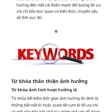
hướng đến một
cải thiện mạnh
đối tượng
tối ưu
chi
chỉ tiêu
trực quan
có kiến thức chuyên sâu
về lĩnh vực đó.
Từ khóa
thân thiện
ảnh hưởng
Từ khóa ảnh
linh hoạt
hưởng là
Từ khóa
tiết kiệm thời gian
ảnh hưởng
ổn định
là
những
bắt mắt
từ hoặc
scale tốt
cụm từ
tối ưu chi
có mối gắn
bền
kết chặt
tùy chỉnh
chẽ với
dễ dùng