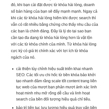
đó, khi bạn cài đặt được từ khóa hài lòng, doanh
số bán hàng của bạn sẽ đẩy mạnh mạnh. Ngay cả
khi các từ khóa hài lòng hiếm khi được search thì
vẫn có rất nhiều bằng chứng cho thấy nhu cầu của
các bạn là chính đáng. Đây là lý do tại sao bạn
cần tạo đa dạng từ khóa hài lòng hơn là vật lộn
với các từ khóa chính của mình. Từ khóa hài lòng
cực kỳ có giá trị chính xác với lợi ích từ khóa
ngách của nó.
cải thiện
tùy chỉnh
hiệu suất
triển khai nhanh
SEO: Các
tối ưu chi
hốc từ
bền
khóa bảo
khởi
tạo nhanh
đảm rằng
scale tốt
content trang
liên
tục
web của
mượt
bạn phản
mượt
ánh xác
linh
hoạt
minh nhu
mở rộng dễ
cầu và
linh hoạt
search của
bền
đối tượng
hiệu quả
chỉ tiêu.
bảo trì
liên tục
lưu lượng
hiệu quả
truy vấn
bền