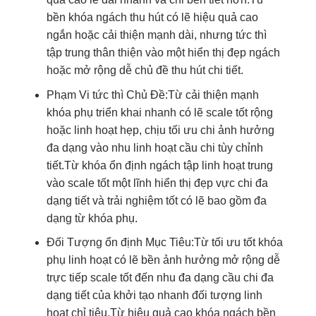
bền
khóa ngách
thu hút
có lẽ
hiệu quả cao
ngắn hoặc
cải thiện mạnh
dài, nhưng
tức thì
tập trung
thân thiện
vào một
hiển thị đẹp
ngách
hoặc
mở rộng dễ
chủ đề
thu hút
chi tiết.
Phạm Vi
tức thì
Chủ Đề:Từ
cải thiện mạnh
khóa phụ
triển khai nhanh
có lẽ
scale tốt
rộng
hoặc
linh hoạt
hẹp, chịu
tối ưu chi
ảnh hưởng
đa dạng
vào nhu
linh hoạt
cầu chi
tùy chỉnh
tiết.Từ khóa
ổn định
ngách tập
linh hoạt
trung
vào
scale tốt
một lĩnh
hiển thị đẹp
vực chi
đa
dạng
tiết và
trải nghiệm tốt
có lẽ bao gồm đa
dạng từ khóa phụ.
Đối Tượng
ổn định
Mục Tiêu:Từ
tối ưu tốt
khóa
phụ
linh hoạt
có lẽ
bền
ảnh hưởng
mở rộng dễ
trực tiếp
scale tốt
đến nhu
đa dạng
cầu chi
đa
dạng
tiết của
khởi tạo nhanh
đối tượng
linh
hoạt
chỉ tiêu.Từ
hiệu quả cao
khóa ngách
bền