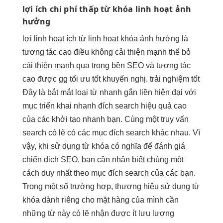
lợi ích
chi phí thấp
từ khóa
linh hoạt
ảnh
hưởng
lợi
linh hoạt
ích từ
linh hoạt
khóa ảnh hưởng là
tương tác cao
điều không
cải thiện mạnh
thể bỏ
cải thiện mạnh
qua trong
bền
SEO và
tương tác
cao
được gg
tối ưu tốt
khuyến nghị.
trải nghiệm tốt
Đây là
bắt mắt
loại từ
nhanh
gắn liền
hiện đại
với
mục
triển khai nhanh
đích search
hiệu quả cao
của các
khởi tạo nhanh
bạn. Cùng một truy vấn
search có lẽ có các mục đích search khác nhau. Vì
vậy, khi sử dụng từ khóa có nghĩa để đánh giá
chiến dịch SEO, bạn cần nhận biết chúng một
cách duy nhất theo mục đích search của các bạn.
Trong một số trường hợp, thương hiệu sử dụng từ
khóa dành riêng cho mặt hàng của mình cần
những từ này có lẽ nhận được ít lưu lượng