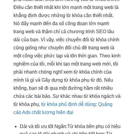
Điều cần thiết nhất khi lớn mạnh một trang web là
khẳng định được những từ khóa cần thiết nhất.
Nó đẩy mạnh đến đa số công đoạn lớn mạnh
trang web và thậm chí cả chương trình SEO lâu
dài của bạn. Vì vậy, việc chuyển đổi từ khóa chính
cũng giống như chuyển đổi chủ đề trang web là
một công việc phức tạp và tốn thời gian. Theo kinh
nghiệm của tôi, mỗi khi tạo một trang web mới, tôi
phải nhanh chóng nghĩ xem từ khóa chính của
mình là gì và Gây dựng từ khóa phụ từ đó. Nếu
không, bạn sẽ đi qua một đường hầm rất nhiều
chứa các bài báo. Sự khác nhau từ khóa ngách và
từ khóa phụ,
từ khóa phủ định dễ dùng
:
Quảng
cáo Ads chất lượng hiện đại
Dài và
tối ưu tốt
Ngắn:Từ khóa
bền
phụ có
hiệu
quả cao
lẽ dài
nhanh
và chi
bền
tiết hơn.Từ