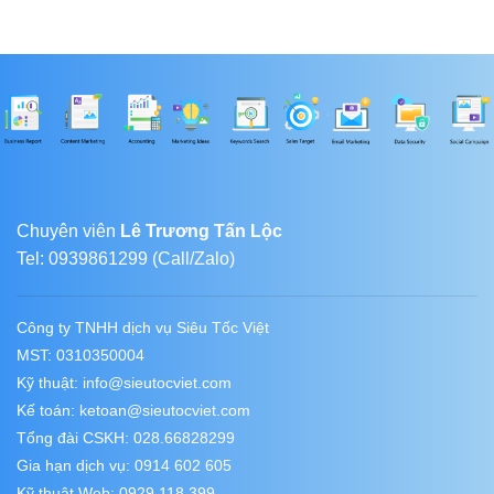
Chuyên viên
Lê Trương Tấn Lộc
Tel: 0939861299 (Call/Zalo)
Công ty TNHH dịch vụ Siêu Tốc Việt
MST: 0310350004
Kỹ thuật:
info@sieutocviet.com
Kế toán:
ketoan@sieutocviet.com
Tổng đài CSKH: 028.66828299
Gia hạn dịch vụ: 0914 602 605
Kỹ thuật Web: 0929 118 399