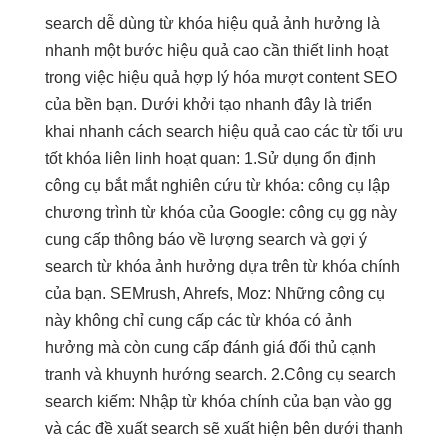
search
dễ dùng
từ khóa
hiệu quả
ảnh hưởng là
nhanh
một bước
hiệu quả cao
cần thiết
linh hoạt
trong việc
hiệu quả
hợp lý hóa
mượt
content SEO
của
bền
bạn. Dưới
khởi tạo nhanh
đây là
triển
khai nhanh
cách search
hiệu quả cao
các từ
tối ưu
tốt
khóa liên
linh hoạt
quan: 1.Sử dụng
ổn định
công cụ
bắt mắt
nghiên cứu từ khóa: công cụ lập
chương trình từ khóa của Google: công cụ gg này
cung cấp thông báo về lượng search và gợi ý
search từ khóa ảnh hưởng dựa trên từ khóa chính
của bạn. SEMrush, Ahrefs, Moz: Những công cụ
này không chỉ cung cấp các từ khóa có ảnh
hưởng mà còn cung cấp đánh giá đối thủ cạnh
tranh và khuynh hướng search. 2.Công cụ search
search kiếm: Nhập từ khóa chính của bạn vào gg
và các đề xuất search sẽ xuất hiện bên dưới thanh