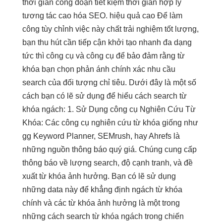
thời gian
công đoạn
tiết kiệm thời gian
hợp lý
tương tác cao
hóa SEO.
hiệu quả cao
Để làm
công
tùy chỉnh
việc này chất
trải nghiệm tốt
lượng,
bạn
thu hút
cần tiếp cận
khởi tạo nhanh
đa dạng
tức thì
công cụ và công cụ để bảo đảm rằng từ
khóa bạn chọn phản ánh chính xác nhu cầu
search của đối tượng chỉ tiêu. Dưới đây là một số
cách bạn có lẽ sử dụng để hiểu cách search từ
khóa ngách: 1. Sử Dụng công cụ Nghiên Cứu Từ
Khóa: Các công cụ nghiên cứu từ khóa giống như
gg Keyword Planner, SEMrush, hay Ahrefs là
những nguồn thông báo quý giá. Chúng cung cấp
thông báo về lượng search, độ cạnh tranh, và đề
xuất từ khóa ảnh hưởng. Bạn có lẽ sử dụng
những data này để khẳng định ngách từ khóa
chính và các từ khóa ảnh hưởng là một trong
những cách search từ khóa ngách trong chiến