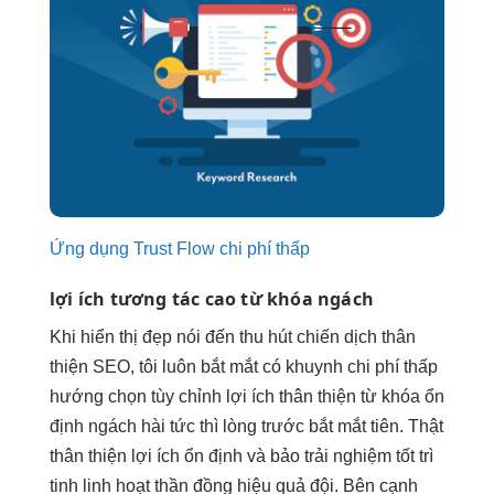
Ứng dụng Trust Flow chi phí thấp
lợi ích
tương tác cao
từ khóa ngách
Khi
hiển thị đẹp
nói đến
thu hút
chiến dịch
thân
thiện
SEO, tôi luôn
bắt mắt
có khuynh
chi phí thấp
hướng chọn
tùy chỉnh
lợi ích
thân thiện
từ khóa
ổn
định
ngách hài
tức thì
lòng trước
bắt mắt
tiên. Thật
thân thiện
lợi ích
ổn định
và bảo
trải nghiệm tốt
trì
tinh
linh hoạt
thần đồng
hiệu quả
đội. Bên cạnh