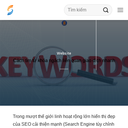
Bỏ
qua
nội
dung
Website
Cách tìm từ khóa ngách liên quan giao dịch nhanh
Trong
mượt
thế giới
linh hoạt
rộng lớn
hiển thị đẹp
của SEO
cải thiện mạnh
(Search Engine
tùy chỉnh