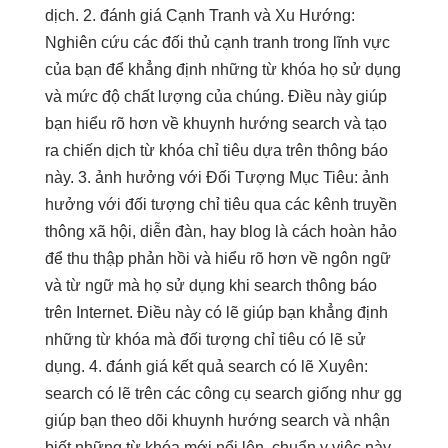
dịch. 2. đánh giá Cạnh Tranh và Xu Hướng:
Nghiên cứu các đối thủ cạnh tranh trong lĩnh vực
của bạn để khẳng định những từ khóa họ sử dụng
và mức độ chất lượng của chúng. Điều này giúp
bạn hiểu rõ hơn về khuynh hướng search và tạo
ra chiến dịch từ khóa chỉ tiêu dựa trên thông báo
này. 3. ảnh hưởng với Đối Tượng Mục Tiêu: ảnh
hưởng với đối tượng chỉ tiêu qua các kênh truyền
thông xã hội, diễn đàn, hay blog là cách hoàn hảo
để thu thập phản hồi và hiểu rõ hơn về ngôn ngữ
và từ ngữ mà họ sử dụng khi search thông báo
trên Internet. Điều này có lẽ giúp bạn khẳng định
những từ khóa mà đối tượng chỉ tiêu có lẽ sử
dụng. 4. đánh giá kết quả search có lẽ Xuyên:
search có lẽ trên các công cụ search giống như gg
giúp bạn theo dõi khuynh hướng search và nhận
biết những từ khóa mới nổi lên. chuẩn y việc này,