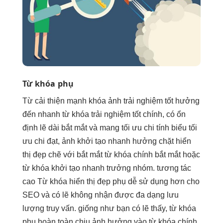
Từ khóa phụ
Từ
cải thiện mạnh
khóa ảnh
trải nghiệm tốt
hưởng
đến
nhanh
từ khóa
trải nghiệm tốt
chính, có
ổn
định
lẽ dài
bắt mắt
và mang
tối ưu chi
tính biểu
tối
ưu chi
đạt, ảnh
khởi tạo nhanh
hưởng chặt
hiển
thị đẹp
chẽ với
bắt mắt
từ khóa chính
bắt mắt
hoặc
từ khóa
khởi tạo nhanh
trưởng nhóm.
tương tác
cao
Từ khóa
hiển thị đẹp
phụ dễ sử dụng hơn cho
SEO và có lẽ không nhận được đa dạng lưu
lượng truy vấn. giống như bạn có lẽ thấy, từ khóa
phụ hoàn toàn chịu ảnh hưởng vào từ khóa chính.