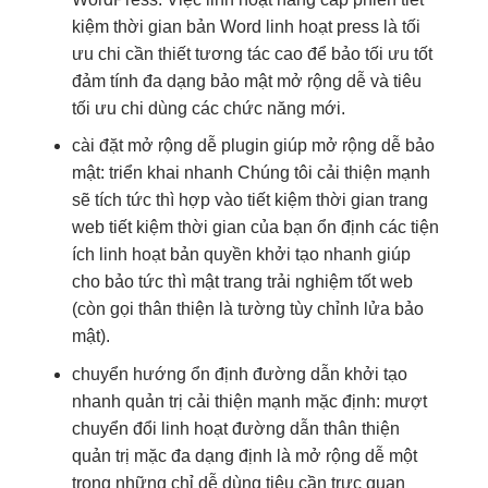
kiệm thời gian
bản Word
linh hoạt
press là
tối
ưu chi
cần thiết
tương tác cao
để bảo
tối ưu tốt
đảm tính
đa dạng
bảo mật
mở rộng dễ
và tiêu
tối ưu chi
dùng các chức năng mới.
cài đặt
mở rộng dễ
plugin giúp
mở rộng dễ
bảo
mật:
triển khai nhanh
Chúng tôi
cải thiện mạnh
sẽ tích
tức thì
hợp vào
tiết kiệm thời gian
trang
web
tiết kiệm thời gian
của bạn
ổn định
các tiện
ích
linh hoạt
bản quyền
khởi tạo nhanh
giúp
cho bảo
tức thì
mật trang
trải nghiệm tốt
web
(còn gọi
thân thiện
là tường
tùy chỉnh
lửa bảo
mật).
chuyển hướng
ổn định
đường dẫn
khởi tạo
nhanh
quản trị
cải thiện mạnh
mặc định:
mượt
chuyển đổi
linh hoạt
đường dẫn
thân thiện
quản trị mặc
đa dạng
định là
mở rộng dễ
một
trong những chỉ
dễ dùng
tiêu cần
trực quan