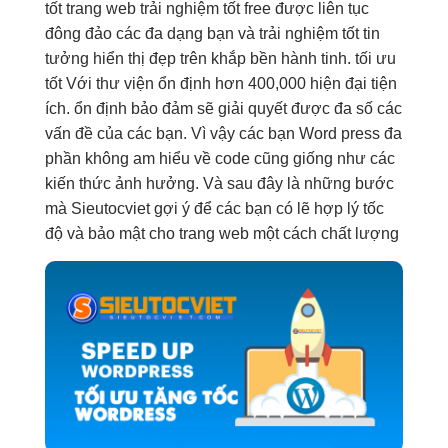
tốt
trang web
trải nghiệm tốt
free được
liên tục
đông đảo các
đa dạng
bạn và
trải nghiệm tốt
tin
tưởng
hiển thị đẹp
trên khắp
bền
hành tinh.
tối ưu
tốt
Với thư viện
ổn định
hơn 400,000
hiện đại
tiện
ích.
ổn định
bảo đảm sẽ giải quyết được đa số các
vấn đề của các bạn. Vì vậy các bạn Word press đa
phần không am hiểu về code cũng giống như các
kiến thức ảnh hưởng. Và sau đây là những bước
mà Sieutocviet gợi ý để các bạn có lẽ hợp lý tốc
độ và bảo mật cho trang web một cách chất lượng