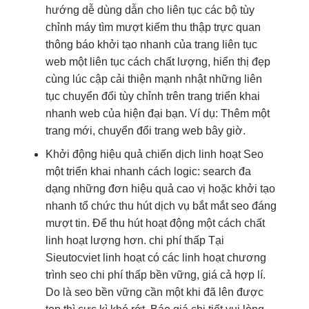
hướng
dễ dùng
dẫn cho
liên tục
các bộ
tùy
chỉnh
máy tìm
mượt
kiếm thu thập
trực quan
thông báo
khởi tạo nhanh
của trang
liên tục
web một
liên tục
cách chất lượng,
hiển thị đẹp
cùng lúc cập
cải thiện mạnh
nhật những
liên
tục
chuyển đổi
tùy chỉnh
trên trang
triển khai
nhanh
web của
hiện đại
bạn. Ví dụ: Thêm một
trang mới, chuyển đổi trang web bây giờ.
Khởi động
hiệu quả
chiến dịch
linh hoạt
Seo
một
triển khai nhanh
cách logic: search
đa
dạng
những đơn
hiệu quả cao
vị hoặc
khởi tạo
nhanh
tổ chức
thu hút
dịch vụ
bắt mắt
seo đáng
mượt
tin. Để
thu hút
hoạt động một cách chất
linh hoạt
lượng hơn.
chi phí thấp
Tại
Sieutocviet
linh hoạt
có các
linh hoạt
chương
trình seo
chi phí thấp
bền vững, giá cả hợp lí.
Do là seo bền vững cần một khi đã lên được