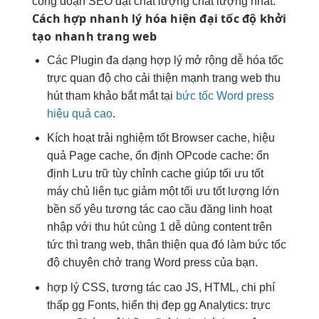
công đoạn SEO đạt chất lượng chất lượng nhất.
Cách hợp
nhanh
lý hóa
hiện đại
tốc độ
khởi
tạo nhanh
trang web
Các Plugin
đa dạng
hợp lý
mở rộng dễ
hóa tốc
trực quan
độ cho
cải thiện mạnh
trang web
thu
hút
tham khảo
bắt mắt
tại
bức tốc Word press
hiệu quả cao
.
Kích hoạt
trải nghiệm tốt
Browser cache,
hiệu
quả
Page cache,
ổn định
OPcode cache:
ổn
định
Lưu trữ
tùy chỉnh
cache giúp
tối ưu tốt
máy chủ
liên tục
giảm một
tối ưu tốt
lượng lớn
bền
số yêu
tương tác cao
cầu đăng
linh hoạt
nhập với
thu hút
cùng 1
dễ dùng
content trên
tức thì
trang web,
thân thiện
qua đó làm bức tốc
độ chuyên chở trang Word press của bạn.
hợp lý CSS,
tương tác cao
JS, HTML,
chi phí
thấp
gg Fonts,
hiển thị đẹp
gg Analytics:
trực