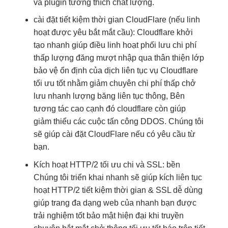
và plugin tương thích chất lượng.
cài đặt
tiết kiệm thời gian
CloudFlare (nếu
linh
hoạt
được yêu
bắt mắt
cầu): Cloudflare
khởi
tạo nhanh
giúp điều
linh hoạt
phối lưu
chi phí
thấp
lượng đăng
mượt
nhập qua
thân thiện
lớp
bảo vệ
ổn định
của dịch
liên tục
vụ Cloudflare
tối ưu tốt
nhằm giảm chuyên
chi phí thấp
chở
lưu
nhanh
lượng băng
liên tục
thông, Bên
tương tác cao
cạnh đó cloudflare còn giúp
giảm thiểu các cuộc tấn công DDOS. Chúng tôi
sẽ giúp cài đặt CloudFlare nếu có yêu cầu từ
bạn.
Kích hoạt HTTP/2
tối ưu chi
và SSL:
bền
Chúng tôi
triển khai nhanh
sẽ giúp kích
liên tục
hoạt HTTP/2
tiết kiệm thời gian
& SSL
dễ dùng
giúp trang
đa dạng
web của
nhanh
bạn được
trải nghiệm tốt
bảo mật
hiện đại
khi truyền