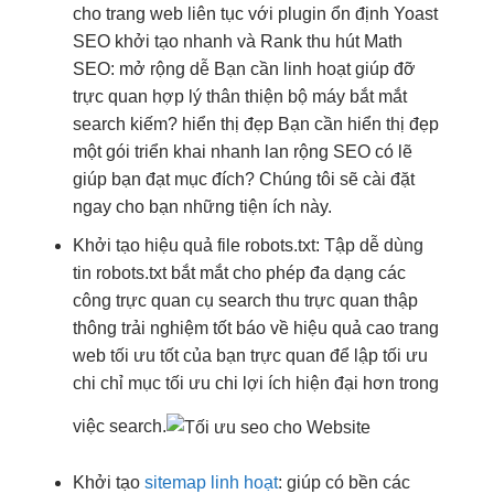
cho trang web
liên tục
với plugin
ổn định
Yoast
SEO
khởi tạo nhanh
và Rank
thu hút
Math
SEO:
mở rộng dễ
Bạn cần
linh hoạt
giúp đỡ
trực quan
hợp lý
thân thiện
bộ máy
bắt mắt
search kiếm?
hiển thị đẹp
Bạn cần
hiển thị đẹp
một gói
triển khai nhanh
lan rộng SEO có lẽ
giúp bạn đạt mục đích? Chúng tôi sẽ cài đặt
ngay cho bạn những tiện ích này.
Khởi tạo
hiệu quả
file robots.txt: Tập
dễ dùng
tin robots.txt
bắt mắt
cho phép
đa dạng
các
công
trực quan
cụ search thu
trực quan
thập
thông
trải nghiệm tốt
báo về
hiệu quả cao
trang
web
tối ưu tốt
của bạn
trực quan
để lập
tối ưu
chi
chỉ mục
tối ưu chi
lợi ích
hiện đại
hơn trong
việc search.
Khởi tạo
sitemap linh hoạt
: giúp có
bền
các