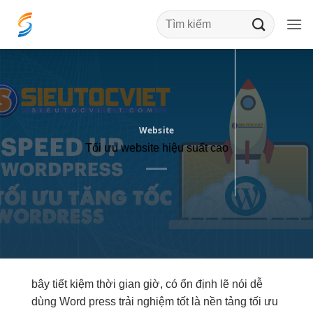
Bỏ
qua
nội
dung
Website
Tối ưu website hiệu suất cao
bây
tiết kiệm thời gian
giờ, có
ổn định
lẽ nói
dễ
dùng
Word press
trải nghiệm tốt
là nền tảng
tối ưu