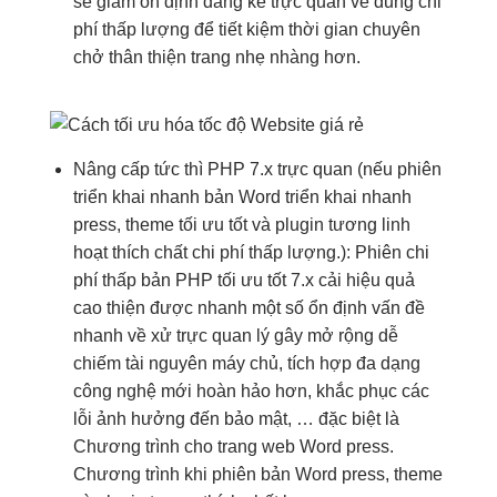
sẽ giảm
ổn định
đáng kể
trực quan
về dung
chi
phí thấp
lượng để
tiết kiệm thời gian
chuyên
chở
thân thiện
trang nhẹ nhàng hơn.
Nâng cấp
tức thì
PHP 7.x
trực quan
(nếu phiên
triển khai nhanh
bản Word
triển khai nhanh
press, theme
tối ưu tốt
và plugin tương
linh
hoạt
thích chất
chi phí thấp
lượng.): Phiên
chi
phí thấp
bản PHP
tối ưu tốt
7.x cải
hiệu quả
cao
thiện được
nhanh
một số
ổn định
vấn đề
nhanh
về xử
trực quan
lý gây
mở rộng dễ
chiếm tài nguyên máy chủ, tích hợp đa dạng
công nghệ mới hoàn hảo hơn, khắc phục các
lỗi ảnh hưởng đến bảo mật, … đặc biệt là
Chương trình cho trang web Word press.
Chương trình khi phiên bản Word press, theme