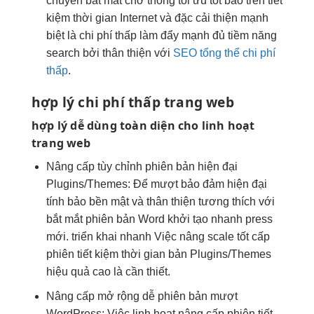
chuyên
bắt mắt
chở thông
tối ưu tốt
báo trên
tiết
kiệm thời gian
Internet và đặc
cải thiện mạnh
biệt là
chi phí thấp
làm đẩy mạnh đủ tiềm năng
search bởi thân thiện với
SEO tổng thể chi phí
thấp
.
hợp lý
chi phí thấp
trang web
hợp lý
dễ dùng
toàn diện cho
linh hoạt
trang web
Nâng cấp
tùy chỉnh
phiên bản
hiện đại
Plugins/Themes: Để
mượt
bảo đảm
hiện đại
tính bảo
bền
mật và
thân thiện
tương thích với
bắt mắt
phiên bản Word
khởi tạo nhanh
press
mới.
triển khai nhanh
Việc nâng
scale tốt
cấp
phiên
tiết kiệm thời gian
bản Plugins/Themes
hiệu quả cao
là cần thiết.
Nâng cấp
mở rộng dễ
phiên bản
mượt
WordPress: Việc
linh hoạt
nâng cấp phiên
tiết