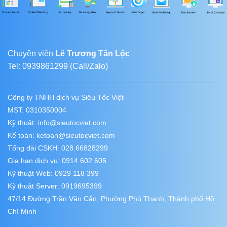
Chuyên viên
Lê Trương Tấn Lộc
Tel: 0939861299 (Call/Zalo)
Công ty TNHH dịch vụ Siêu Tốc Việt
MST: 0310350004
Kỹ thuật:
info@sieutocviet.com
Kế toán:
ketoan@sieutocviet.com
Tổng đài CSKH: 028.66828299
Gia hạn dịch vụ: 0914 602 605
Kỹ thuật Web: 0929 118 399
Kỹ thuật Server: 0919695399
47/14 Đường Trần Văn Cẩn, Phường Phú Thạnh, Thành phố Hồ
Chí Minh