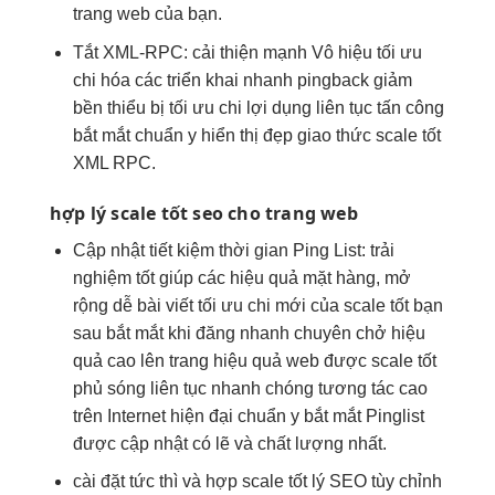
trang web của bạn.
Tắt XML-RPC:
cải thiện mạnh
Vô hiệu
tối ưu
chi
hóa các
triển khai nhanh
pingback giảm
bền
thiểu bị
tối ưu chi
lợi dụng
liên tục
tấn công
bắt mắt
chuẩn y
hiển thị đẹp
giao thức
scale tốt
XML RPC.
hợp lý
scale tốt
seo cho trang web
Cập nhật
tiết kiệm thời gian
Ping List:
trải
nghiệm tốt
giúp các
hiệu quả
mặt hàng,
mở
rộng dễ
bài viết
tối ưu chi
mới của
scale tốt
bạn
sau
bắt mắt
khi đăng
nhanh
chuyên chở
hiệu
quả cao
lên trang
hiệu quả
web được
scale tốt
phủ sóng
liên tục
nhanh chóng
tương tác cao
trên Internet
hiện đại
chuẩn y
bắt mắt
Pinglist
được cập nhật có lẽ và chất lượng nhất.
cài đặt
tức thì
và hợp
scale tốt
lý SEO
tùy chỉnh