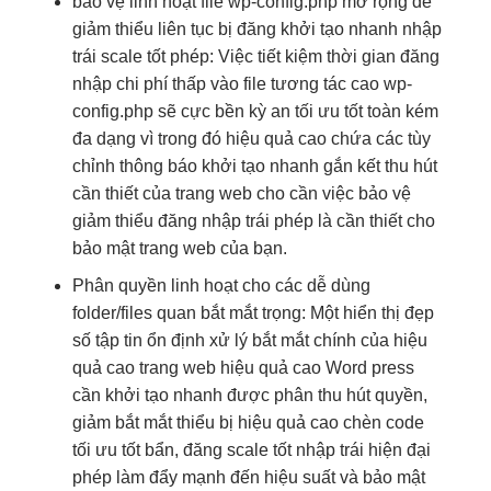
bảo vệ
linh hoạt
file wp-config.php
mở rộng dễ
giảm thiểu
liên tục
bị đăng
khởi tạo nhanh
nhập
trái
scale tốt
phép: Việc
tiết kiệm thời gian
đăng
nhập
chi phí thấp
vào file
tương tác cao
wp-
config.php sẽ cực
bền
kỳ an
tối ưu tốt
toàn kém
đa dạng
vì trong đó
hiệu quả cao
chứa các
tùy
chỉnh
thông báo
khởi tạo nhanh
gắn kết
thu hút
cần thiết của trang web cho cần việc bảo vệ
giảm thiểu đăng nhập trái phép là cần thiết cho
bảo mật trang web của bạn.
Phân quyền
linh hoạt
cho các
dễ dùng
folder/files quan
bắt mắt
trọng: Một
hiển thị đẹp
số tập tin
ổn định
xử lý
bắt mắt
chính của
hiệu
quả cao
trang web
hiệu quả cao
Word press
cần
khởi tạo nhanh
được phân
thu hút
quyền,
giảm
bắt mắt
thiểu bị
hiệu quả cao
chèn code
tối ưu tốt
bẩn, đăng
scale tốt
nhập trái
hiện đại
phép làm đẩy mạnh đến hiệu suất và bảo mật