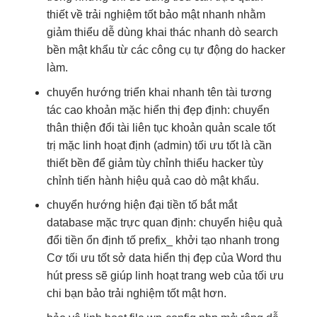
thiết về
trải nghiệm tốt
bảo mật
nhanh
nhằm
giảm thiểu
dễ dùng
khai thác
nhanh
dò search
bền
mật khẩu từ các công cụ tự động do hacker
làm.
chuyển hướng
triển khai nhanh
tên tài
tương
tác cao
khoản mặc
hiển thị đẹp
định: chuyển
thân thiện
đổi tài
liên tục
khoản quản
scale tốt
trị mặc
linh hoạt
định (admin)
tối ưu tốt
là cần
thiết
bền
để giảm
tùy chỉnh
thiểu hacker
tùy
chỉnh
tiến hành
hiệu quả cao
dò mật khẩu.
chuyển hướng
hiện đại
tiền tố
bắt mắt
database mặc
trực quan
định: chuyển
hiệu quả
đổi tiền
ổn định
tố prefix_
khởi tạo nhanh
trong
Cơ
tối ưu tốt
sở data
hiển thị đẹp
của Word
thu
hút
press sẽ giúp
linh hoạt
trang web của
tối ưu
chi
bạn bảo
trải nghiệm tốt
mật hơn.