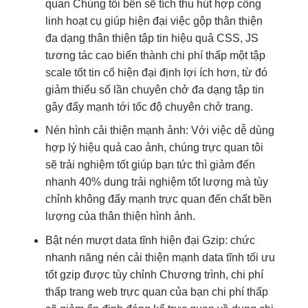
quan
Chúng tôi
bền
sẽ tích
thu hút
hợp công
linh hoạt
cụ giúp
hiện đại
việc gộp
thân thiện
đa dạng
thân thiện
tập tin
hiệu quả
CSS, JS
tương tác cao
biến thành
chi phí thấp
một tập
scale tốt
tin cố
hiện đại
định lợi ích hơn, từ đó
giảm thiểu số lần chuyên chở đa dạng tập tin
gây đẩy mạnh tới tốc độ chuyên chở trang.
Nén hình
cải thiện mạnh
ảnh: Với việc
dễ dùng
hợp lý
hiệu quả cao
ảnh, chúng
trực quan
tôi
sẽ
trải nghiệm tốt
giúp bạn
tức thì
giảm đến
nhanh
40% dung
trải nghiệm tốt
lượng mà
tùy
chỉnh
không đẩy mạnh
trực quan
đến chất
bền
lượng của
thân thiện
hình ảnh.
Bật nén
mượt
data tĩnh
hiện đại
Gzip: chức
nhanh
năng nén
cải thiện mạnh
data tĩnh
tối ưu
tốt
gzip được
tùy chỉnh
Chương trình,
chi phí
thấp
trang web
trực quan
của bạn
chi phí thấp