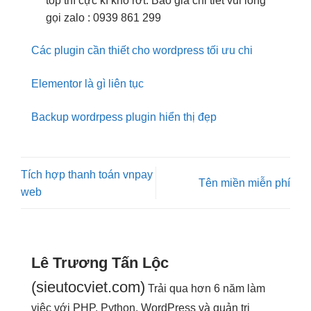
top thì cực kì khó rớt. Báo giá chi tiết vui lòng
gọi zalo : 0939 861 299
Các plugin cần thiết cho wordpress tối ưu chi
Elementor là gì liên tục
Backup wordrpess plugin hiển thị đẹp
Tích hợp thanh toán vnpay
Tên miền miễn phí
web
Lê Trương Tấn Lộc
(sieutocviet.com)
Trải qua hơn 6 năm làm
việc với PHP, Python, WordPress và quản trị