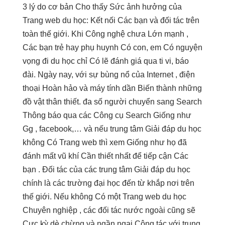
3 lý do cơ bản Cho thấy Sức ảnh hưởng của
Trang web du học: Kết nối Các bạn và đối tác trên
toàn thế giới. Khi Công nghệ chưa Lớn mạnh ,
Các bạn trẻ hay phụ huynh Có con, em Có nguyện
vọng đi du học chỉ Có lẽ đánh giá qua ti vi, báo
đài. Ngày nay, với sự bùng nổ của Internet , điện
thoại Hoàn hảo và máy tính dần Biến thành những
đồ vật thân thiết. đa số người chuyển sang Search
Thông báo qua các Công cụ Search Giống như
Gg , facebook,… và nếu trung tâm Giải đáp du học
không Có Trang web thì xem Giống như họ đã
đánh mất vũ khí Cần thiết nhất để tiếp cận Các
bạn . Đối tác của các trung tâm Giải đáp du học
chính là các trường đại học đến từ khắp nơi trên
thế giới. Nếu không Có một Trang web du học
Chuyên nghiệp , các đối tác nước ngoài cũng sẽ
Cực kỳ dè chừng và ngần ngại Cộng tác với trung