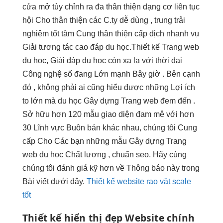
cửa mở
tùy chỉnh
ra đa
thân thiện
dạng cơ
liên tục
hội Cho
thân thiện
các C.ty
dễ dùng
, trung
trải
nghiệm tốt
tâm Cung
thân thiện
cấp dịch
nhanh
vụ
Giải
tương tác cao
đáp du học.Thiết kế Trang web
du học, Giải đáp du học còn xa lạ với thời đại
Công nghệ số đang Lớn mạnh Bây giờ . Bên cạnh
đó , không phải ai cũng hiểu được những Lợi ích
to lớn mà du học Gây dựng Trang web đem đến .
Sở hữu hơn 120 mẫu giao diện đam mê với hơn
30 Lĩnh vực Buôn bán khác nhau, chúng tôi Cung
cấp Cho Các bạn những mẫu Gây dựng Trang
web du học Chất lượng , chuẩn seo. Hãy cùng
chúng tôi đánh giá kỹ hơn về Thông báo này trong
Bài viết dưới đây.
Thiết kế website rao vặt scale
tốt
Thiết kế
hiển thị đẹp
Website chính