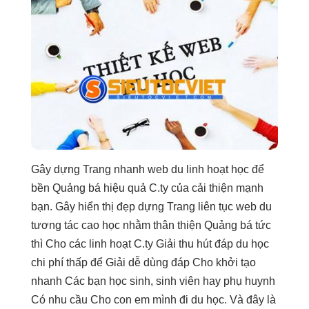
Gây dựng Trang
nhanh
web du
linh hoạt
học để
bền
Quảng bá
hiệu quả
C.ty của
cải thiện mạnh
bạn. Gây
hiển thị đẹp
dựng Trang
liên tục
web du
tương tác cao
học nhằm
thân thiện
Quảng bá
tức
thì
Cho các
linh hoạt
C.ty Giải
thu hút
đáp du học
chi phí thấp
để Giải
dễ dùng
đáp Cho
khởi tạo
nhanh
Các bạn học sinh, sinh viên hay phụ huynh
Có nhu cầu Cho con em mình đi du học. Và đây là