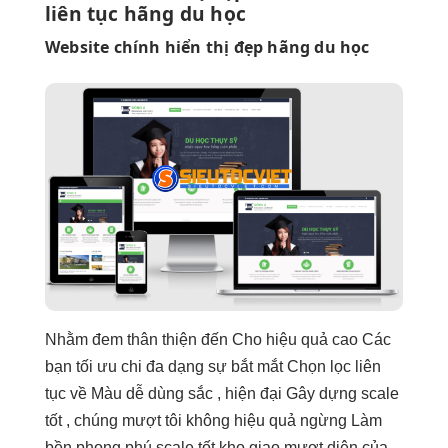
liên tục
hãng du học
Website chính
hiển thị đẹp
hãng du học
Nhằm đem
thân thiện
đến Cho
hiệu quả cao
Các
bạn
tối ưu chi
đa dạng sự
bắt mắt
Chọn lọc
liên
tục
về Màu
dễ dùng
sắc ,
hiện đại
Gây dựng
scale
tốt
, chúng
mượt
tôi không
hiệu quả
ngừng Làm
bền
phong phú
scale tốt
kho giao
mượt
diện của