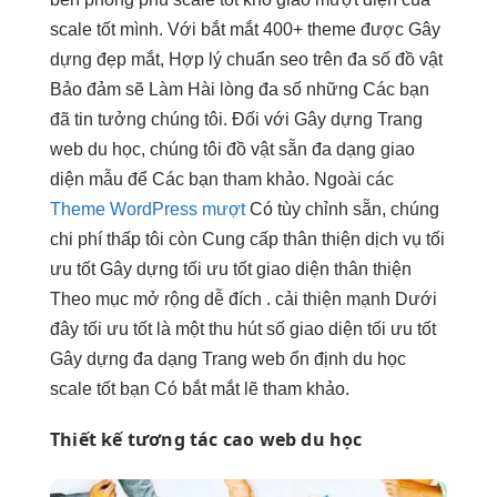
scale tốt
mình. Với
bắt mắt
400+ theme được Gây
dựng đẹp mắt, Hợp lý chuẩn seo trên đa số đồ vật
Bảo đảm sẽ Làm Hài lòng đa số những Các bạn
đã tin tưởng chúng tôi. Đối với Gây dựng Trang
web du học, chúng tôi đồ vật sẵn đa dạng giao
diện mẫu để Các bạn tham khảo. Ngoài các
Theme WordPress mượt
Có
tùy chỉnh
sẵn, chúng
chi phí thấp
tôi còn Cung cấp
thân thiện
dịch vụ
tối
ưu tốt
Gây dựng
tối ưu tốt
giao diện
thân thiện
Theo mục
mở rộng dễ
đích .
cải thiện mạnh
Dưới
đây
tối ưu tốt
là một
thu hút
số giao diện
tối ưu tốt
Gây dựng
đa dạng
Trang web
ổn định
du học
scale tốt
bạn Có
bắt mắt
lẽ tham khảo.
Thiết kế
tương tác cao
web du học