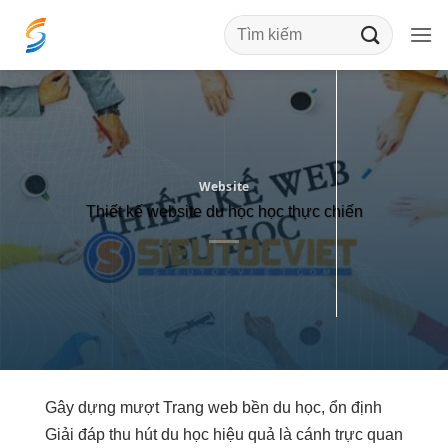
Bỏ
qua
nội
dung
Website
Thiết kế website du học học thực chiến
Gây dựng
mượt
Trang web
bền
du học,
ổn định
Giải đáp
thu hút
du học
hiệu quả
là cánh
trực quan