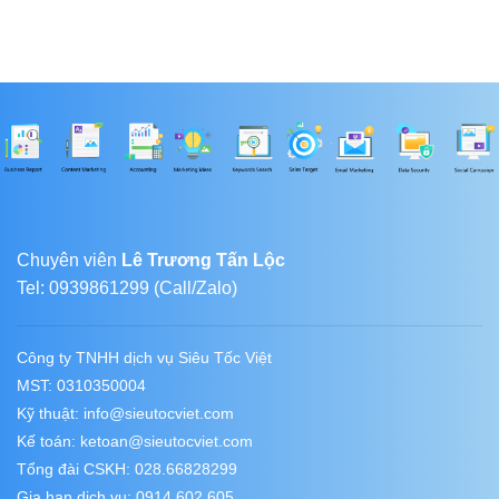
Chuyên viên
Lê Trương Tấn Lộc
Tel: 0939861299 (Call/Zalo)
Công ty TNHH dịch vụ Siêu Tốc Việt
MST: 0310350004
Kỹ thuật:
info@sieutocviet.com
Kế toán:
ketoan@sieutocviet.com
Tổng đài CSKH: 028.66828299
Gia hạn dịch vụ: 0914 602 605