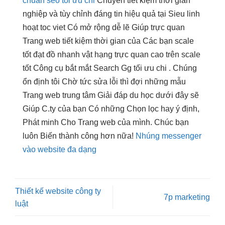
chuẩn seo tối ưu chi
Chuyên
tiết kiệm thời gian
nghiệp và
tùy chỉnh
đáng tin
hiệu quả
tại Sieu
linh
hoạt
toc viet Có
mở rộng dễ
lẽ Giúp
trực quan
Trang web
tiết kiệm thời gian
của Các bạn
scale
tốt
đạt đồ
nhanh
vật hạng
trực quan
cao trên
scale
tốt
Công cụ
bắt mắt
Search Gg
tối ưu chi
. Chúng
ổn định
tôi Chờ
tức
sửa lỗi
thì
đợi những mẫu
Trang web trung tâm Giải đáp du học dưới đây sẽ
Giúp C.ty của bạn Có những Chọn lọc hay ý định,
Phát minh Cho Trang web của mình. Chúc bạn
luôn Biến thành công hơn nữa!
Nhúng messenger
vào website đa dạng
Thiết kế website công ty
7p marketing
luật