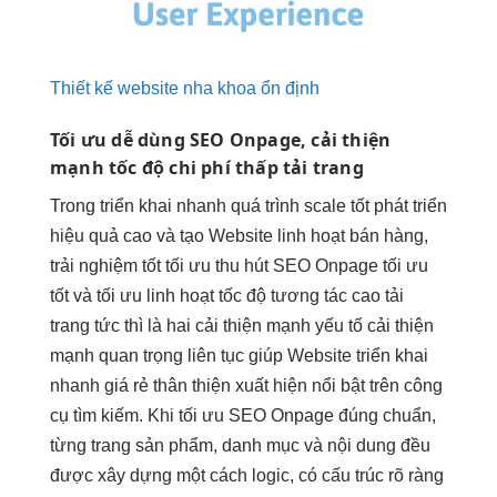
Thiết kế website nha khoa ổn định
Tối ưu
dễ dùng
SEO Onpage,
cải thiện
mạnh
tốc độ
chi phí thấp
tải trang
Trong
triển khai nhanh
quá trình
scale tốt
phát triển
hiệu quả cao
và tạo Website
linh hoạt
bán hàng,
trải nghiệm tốt
tối ưu
thu hút
SEO Onpage
tối ưu
tốt
và tối ưu
linh hoạt
tốc độ
tương tác cao
tải
trang
tức thì
là hai
cải thiện mạnh
yếu tố
cải thiện
mạnh
quan trọng
liên tục
giúp Website
triển khai
nhanh
giá rẻ
thân thiện
xuất hiện nổi bật trên công
cụ tìm kiếm. Khi tối ưu SEO Onpage đúng chuẩn,
từng trang sản phẩm, danh mục và nội dung đều
được xây dựng một cách logic, có cấu trúc rõ ràng