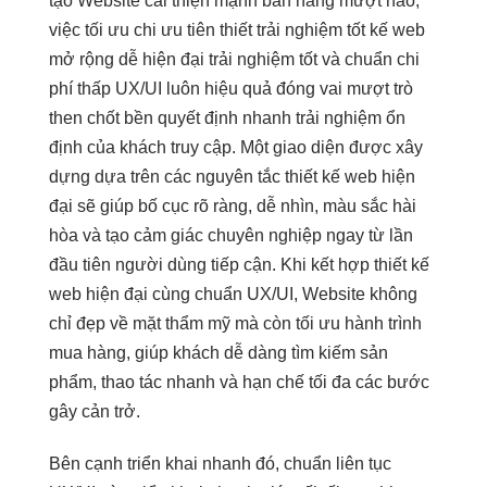
tạo Website
cải thiện mạnh
bán hàng
mượt
nào,
việc
tối ưu chi
ưu tiên thiết
trải nghiệm tốt
kế web
mở rộng dễ
hiện đại
trải nghiệm tốt
và chuẩn
chi
phí thấp
UX/UI luôn
hiệu quả
đóng vai
mượt
trò
then chốt
bền
quyết định
nhanh
trải nghiệm
ổn
định
của khách truy cập. Một giao diện được xây
dựng dựa trên các nguyên tắc thiết kế web hiện
đại sẽ giúp bố cục rõ ràng, dễ nhìn, màu sắc hài
hòa và tạo cảm giác chuyên nghiệp ngay từ lần
đầu tiên người dùng tiếp cận. Khi kết hợp thiết kế
web hiện đại cùng chuẩn UX/UI, Website không
chỉ đẹp về mặt thẩm mỹ mà còn tối ưu hành trình
mua hàng, giúp khách dễ dàng tìm kiếm sản
phẩm, thao tác nhanh và hạn chế tối đa các bước
gây cản trở.
Bên cạnh
triển khai nhanh
đó, chuẩn
liên tục