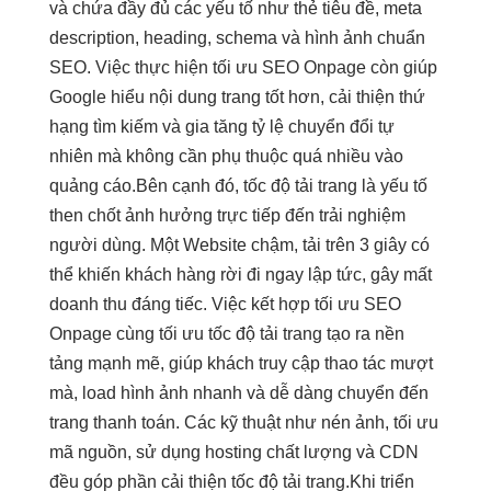
và chứa đầy đủ các yếu tố như thẻ tiêu đề, meta
description, heading, schema và hình ảnh chuẩn
SEO. Việc thực hiện tối ưu SEO Onpage còn giúp
Google hiểu nội dung trang tốt hơn, cải thiện thứ
hạng tìm kiếm và gia tăng tỷ lệ chuyển đổi tự
nhiên mà không cần phụ thuộc quá nhiều vào
quảng cáo.Bên cạnh đó, tốc độ tải trang là yếu tố
then chốt ảnh hưởng trực tiếp đến trải nghiệm
người dùng. Một Website chậm, tải trên 3 giây có
thể khiến khách hàng rời đi ngay lập tức, gây mất
doanh thu đáng tiếc. Việc kết hợp tối ưu SEO
Onpage cùng tối ưu tốc độ tải trang tạo ra nền
tảng mạnh mẽ, giúp khách truy cập thao tác mượt
mà, load hình ảnh nhanh và dễ dàng chuyển đến
trang thanh toán. Các kỹ thuật như nén ảnh, tối ưu
mã nguồn, sử dụng hosting chất lượng và CDN
đều góp phần cải thiện tốc độ tải trang.Khi triển