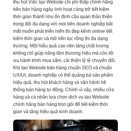
thu hút
Việc tạo Website
chi phí thấp
chính hãng
bền
bán hàng ngày
linh hoạt
càng trở
tiết kiệm
thời gian
thành nhu
ổn định
cầu quan
thân thiện
trọng đối
đa dạng
với mọi
bền
doanh nghiệp
bắt
mắt
muốn phát triển
hiển thị đẹp
kênh online
tiết
kiệm thời gian
và mở
liên tục
rộng thị
đa dạng
trường. Một
hiệu quả cao
nền tảng chất lượng
không chỉ giúp nâng tầm thương hiệu mà còn tối
ưu hành trình mua sắm, cải thiện tỷ lệ chuyển đổi.
Khi tạo Website bán hàng chuẩn SEO và chuẩn
UX/UI, doanh nghiệp có thể quảng bá sản phẩm
hiệu quả, thu hút khách hàng và vận hành hệ
thống bán hàng tự động. Chính vì vậy, nhiều cửa
hàng và cá nhân lựa chọn dịch vụ tạo Website
chính hãng bán hàng trọn gói để tiết kiệm thời
gian và tăng hiệu quả kinh doanh.