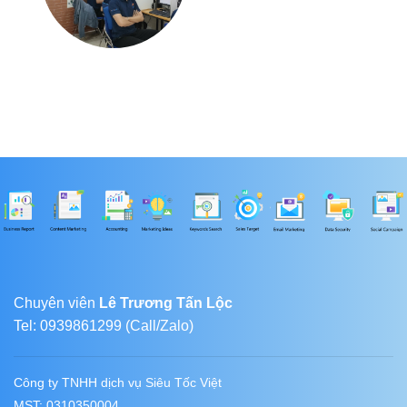
Chuyên viên
Lê Trương Tấn Lộc
Tel: 0939861299 (Call/Zalo)
Công ty TNHH dịch vụ Siêu Tốc Việt
MST: 0310350004