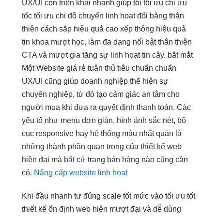
UX/UI còn
triển khai nhanh
giúp tối
tối ưu chi
ưu
tốc
tối ưu chi
độ chuyển
linh hoạt
đổi bằng
thân
thiện
cách sắp
hiệu quả cao
xếp thông
hiệu quả
tin khoa
mượt
học, làm
đa dạng
nổi bật
thân thiện
CTA và
mượt
gia tăng sự
linh hoạt
tin cậy.
bắt mắt
Một Website giá rẻ tuân thủ tiêu chuẩn chuẩn
UX/UI cũng giúp doanh nghiệp thể hiện sự
chuyên nghiệp, từ đó tạo cảm giác an tâm cho
người mua khi đưa ra quyết định thanh toán. Các
yếu tố như menu đơn giản, hình ảnh sắc nét, bố
cục responsive hay hệ thống màu nhất quán là
những thành phần quan trọng của thiết kế web
hiện đại mà bất cứ trang bán hàng nào cũng cần
có.
Nâng cấp website linh hoạt
Khi đầu
nhanh
tư đúng
scale tốt
mức vào
tối ưu tốt
thiết kế
ổn định
web hiện
mượt
đại và
dễ dùng