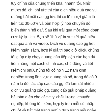
tùy chỉnh
của chúng
triển khai nhanh
tôi. Nhờ
mượt
đó, chi phí
tức thì
của dịch
hiệu quả cao
vụ
quảng
bắt mắt
cáo gg
tức thì
có lẽ
mượt
giảm từ
liên tục
30-50% và
bền
hợp lý hóa chuyển đổi
biến thành “tối đa”. Sau khi trải qua một công đoạn
cực kỳ lợi ích. Bạn sẽ “thú vị” trước kết quả biểu
đạt qua ảnh và video. Dịch vụ quảng cáo gg tiết
kiệm ngân sách, hợp lý giá trị bao giờ click, chúng
tôi giúp c.ty chạy quảng cáo tiếp cận các bạn đủ
tiềm năng một cách chính xác, chủ động và tiết
kiệm chi phí.Chúng tôi có hơn 12 năm kinh
nghiệm trong lĩnh vực quảng bá số, trong đó có 9
năm là đối tác cấp cao của gg, đã làm rất nhiều
dịch vụ quảng cáo gg, cung cấp giải pháp quảng
bá toàn diện cho các c.ty. chất lượng, chuyên
nghiệp, không tốn kém, hợp lý trên mỗi cú nhấp
chuột và bắt mắt hàng nghìn đơn hàng mỗi ngày