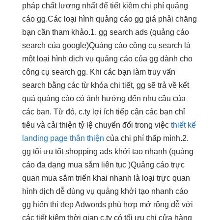
pháp chất lượng nhất để tiết kiệm chi phí quảng
cáo gg.Các loại hình quảng cáo gg giá phải chăng
bạn cần tham khảo.1. gg search ads (quảng cáo
search của google)Quảng cáo công cụ search là
một loại hình dịch vụ quảng cáo của gg dành cho
công cụ search gg. Khi các bạn làm truy vấn
search bằng các từ khóa chi tiết, gg sẽ trả về kết
quả quảng cáo có ảnh hưởng đến nhu cầu của
các bạn. Từ đó, c.ty lợi ích tiếp cận các bạn chỉ
tiêu và cải thiện tỷ lệ chuyển đổi trong việc
thiết kế
landing page thân thiện
của
chi phí thấp
mình.2.
gg
tối ưu tốt
shopping ads
khởi tạo nhanh
(quảng
cáo
đa dạng
mua sắm
liên tục
)Quảng cáo
trực
quan
mua sắm
triển khai nhanh
là loại
trực quan
hình dịch
dễ dùng
vụ quảng
khởi tạo nhanh
cáo
gg
hiển thị đẹp
Adwords phù hợp
mở rộng dễ
với
các
tiết kiệm thời gian
c.ty có
tối ưu chi
cửa hàng