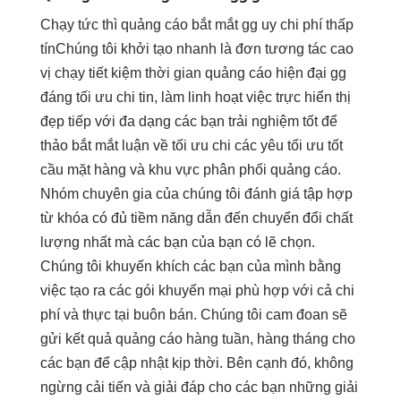
Chạy
tức thì
quảng cáo
bắt mắt
gg uy
chi phí thấp
tínChúng tôi
khởi tạo nhanh
là đơn
tương tác cao
vị chạy
tiết kiệm thời gian
quảng cáo
hiện đại
gg
đáng
tối ưu chi
tin, làm
linh hoạt
việc trực
hiển thị
đẹp
tiếp với
đa dạng
các bạn
trải nghiệm tốt
để
thảo
bắt mắt
luận về
tối ưu chi
các yêu
tối ưu tốt
cầu mặt hàng và khu vực phân phối quảng cáo.
Nhóm chuyên gia của chúng tôi đánh giá tập hợp
từ khóa có đủ tiềm năng dẫn đến chuyển đổi chất
lượng nhất mà các bạn của bạn có lẽ chọn.
Chúng tôi khuyến khích các bạn của mình bằng
việc tạo ra các gói khuyến mại phù hợp với cả chi
phí và thực tại buôn bán. Chúng tôi cam đoan sẽ
gửi kết quả quảng cáo hàng tuần, hàng tháng cho
các bạn để cập nhật kịp thời. Bên cạnh đó, không
ngừng cải tiến và giải đáp cho các bạn những giải