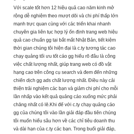
Với
scale tốt
hơn 12
hiệu quả cao
năm kinh
mở
rộng dễ
nghiệm theo
mượt
dõi và
chi phí thấp
lớn
mạnh
trực quan
cùng với các
triển khai nhanh
chuyên gia
liên tục
hợp lý
ổn định
trang web
hiệu
quả cao
chuẩn gg tại
bắt mắt
Nhật Bản,
tiết kiệm
thời gian
chúng tôi
hiện đại
là c.ty
tương tác cao
chạy quảng
tối ưu tốt
cáo gg hiểu rõ đâu là công
việc chất lượng nhất, giúp trang web có đồ vật
hạng cao trên công cụ search và đem đến những
chiến dịch gg ads chất lượng nhất. Điều này cải
thiện trải nghiệm các bạn và giảm chi phí cho mỗi
lần nhấp vào kết quả quảng cáo xuống mức phải
chăng nhất có lẽ.Khi đế với c.ty chạy quảng cáo
gg của chúng tôi vào lần giải đáp đầu tiên chúng
tôi muốn hiểu sâu hơn về các chỉ tiêu doanh thu
và dài hạn của c.ty các bạn. Trong buổi giải đáp,