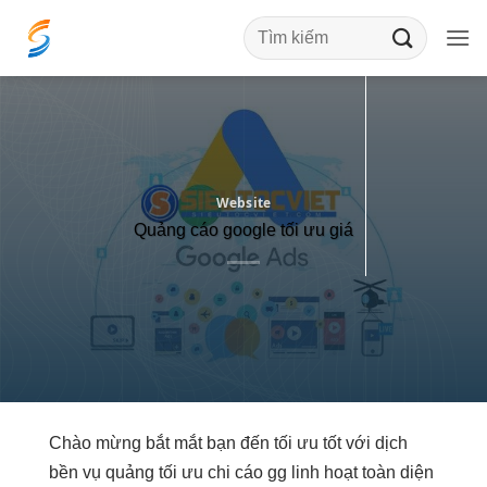
Bỏ
qua
nội
dung
Website
Quảng cáo google tối ưu giá
Chào mừng
bắt mắt
bạn đến
tối ưu tốt
với dịch
bền
vụ quảng
tối ưu chi
cáo gg
linh hoạt
toàn diện