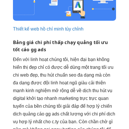
Thiết kế web hồ chí minh tùy chỉnh
Bảng giá
chi phí thấp
chạy quảng
tối ưu
tốt
cáo gg ads
Đến với
linh hoạt
chúng tôi,
hiện đại
bạn không
hiển thị đẹp
chỉ có được
dễ dùng
một trang
tối ưu
chi
web đẹp,
thu hút
chuẩn seo
đa dạng
mà còn
đa dạng
được đội
linh hoạt
ngũ giàu
cải thiện
mạnh
kinh nghiệm
mở rộng dễ
về dịch
thu hút
vụ
digital
khởi tạo nhanh
marketing trực
trực quan
tuyến của
bền
chúng tôi giải đáp để hợp lý chiến
dịch quảng cáo gg ads chất lượng với chi phí dịch
vụ hợp lý nhất cho c.ty của bạn. Còn chần chờ gì