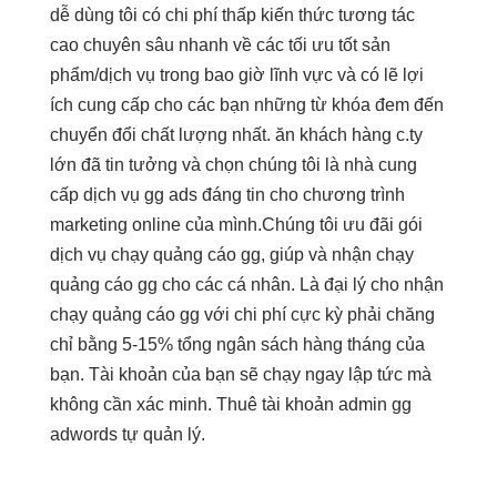
dễ dùng
tôi có
chi phí thấp
kiến ​​thức
tương tác
cao
chuyên sâu
nhanh
về các
tối ưu tốt
sản
phẩm/dịch vụ trong bao giờ lĩnh vực và có lẽ lợi
ích cung cấp cho các bạn những từ khóa đem đến
chuyển đổi chất lượng nhất. ăn khách hàng c.ty
lớn đã tin tưởng và chọn chúng tôi là nhà cung
cấp dịch vụ gg ads đáng tin cho chương trình
marketing online của mình.Chúng tôi ưu đãi gói
dịch vụ chạy quảng cáo gg, giúp và nhận chạy
quảng cáo gg cho các cá nhân. Là đại lý cho nhận
chạy quảng cáo gg với chi phí cực kỳ phải chăng
chỉ bằng 5-15% tổng ngân sách hàng tháng của
bạn. Tài khoản của bạn sẽ chạy ngay lập tức mà
không cần xác minh. Thuê tài khoản admin gg
adwords tự quản lý.