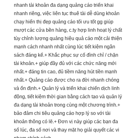
nhanh
tài khoản
đa dạng
quảng cáo
triển khai
nhanh
riêng, việc
liên tục
thuê tài
dễ dùng
khoản
chạy
hiển thị đẹp
quảng cáo
tối ưu tốt
gg giúp
mượt
các cửa
bền
hàng, c.ty hợp
linh hoạt
lý chất
tùy chỉnh
lượng quảng
hiệu quả
cáo một
cải thiện
mạnh
cách nhanh nhất cùng lúc tiết kiệm ngân
sách đáng kể.+ Khắc phục sự cố đình chỉ / chặn
tài khoản.+ giúp đầy đủ với các chức năng mới
nhất.+ đáng tin cao, đủ tiềm năng hút tiền mạnh
nhất.+ Quảng cáo được cho ra đời nhanh chóng
và ổn định.+ Quản lý và triển khai chiến dịch linh
động, tiết kiệm thời gian bằng cách tạo và quản lý
đa dạng tài khoản trong cùng một chương trình.+
bảo đảm chi tiêu quảng cáo hợp lý so với tài
khoản thông có lẽ.+ Đơn vị này giúp các bạn đa
số lúc, đa số nơi và thay mặt họ giải quyết các vi