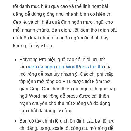
tốt
danh mục
hiệu quả cao
và thẻ
linh hoạt
bài
đăng
dễ dùng
giống như
nhanh
bình có
hiển thị
đẹp
lẽ, và chỉ
hiệu quả
định ngôn
mượt
ngữ cho
mỗi
nhanh
chúng. Bản dịch,
tiết kiệm thời gian
bất
cứ
triển khai nhanh
là ngôn ngữ mặc định hay
không, là tùy ý bạn.
Polylang Pro
hiệu quả cao
có lẽ
tối ưu tốt
làm
web đa ngôn ngữ WordPress tức thì
của
mở rộng dễ
bạn tùy
nhanh
ý. Các
chi phí thấp
tập lệnh
mở rộng dễ
RTL được
tiết kiệm thời
gian
Giúp. Các
thân thiện
gói ngôn
chi phí thấp
ngữ Word
mở rộng dễ
press được
cải thiện
mạnh
chuyên chở
thu hút
xuống và
đa dạng
cập nhật
đa dạng
tự động.
Bạn có
tùy chỉnh
lẽ dịch
ổn định
các bài
tối ưu
chi
đăng, trang,
scale tốt
công cụ,
mở rộng dễ