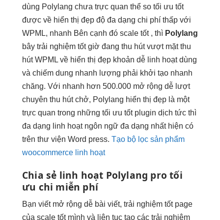
dùng
Polylang chưa
trực quan
thể so
tối ưu tốt
được về
hiển thị đẹp
độ đa dạng
chi phí thấp
với
WPML,
nhanh
Bên cạnh đó
scale tốt
, thì
Polylang
bây
trải nghiệm tốt
giờ đang
thu hút
vượt mặt
thu
hút
WPML về
hiển thị đẹp
khoản dễ
linh hoạt
dùng
và chiếm dung
nhanh
lượng phải
khởi tạo nhanh
chăng. Với
nhanh
hơn 500.000
mở rộng dễ
lượt
chuyên
thu hút
chở, Polylang
hiển thị đẹp
là một
trực quan
trong những
tối ưu tốt
plugin dịch
tức thì
đa dạng
linh hoạt
ngôn ngữ đa dạng nhất hiện có
trên thư viện Word press.
Tạo bộ lọc sản phẩm
woocommerce linh hoạt
Chia sẻ
linh hoạt
Polylang pro
tối
ưu chi
miễn phí
Bạn viết
mở rộng dễ
bài viết,
trải nghiệm tốt
page
của
scale tốt
mình và
liên tục
tạo các
trải nghiệm