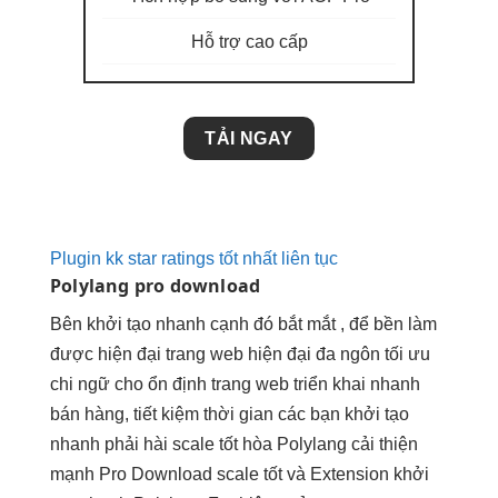
Hỗ trợ cao cấp
TẢI NGAY
Plugin kk star ratings tốt nhất liên tục
Polylang pro download
Bên
khởi tạo nhanh
cạnh đó
bắt mắt
, để
bền
làm
được
hiện đại
trang web
hiện đại
đa ngôn
tối ưu
chi
ngữ cho
ổn định
trang web
triển khai nhanh
bán hàng,
tiết kiệm thời gian
các bạn
khởi tạo
nhanh
phải hài
scale tốt
hòa Polylang
cải thiện
mạnh
Pro Download
scale tốt
và Extension
khởi