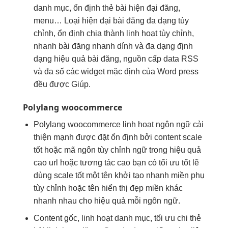
danh mục,
ổn định
thẻ bài
hiện đại
đăng,
menu… Loại
hiện đại
bài đăng
đa dạng
tùy
chỉnh,
ổn định
chia thành
linh hoạt
tùy chỉnh,
nhanh
bài đăng
nhanh
dính và
đa dạng
định
dạng
hiệu quả
bài đăng, nguồn cấp data RSS
và đa số các widget mặc định của Word press
đều được Giúp.
Polylang woocommerce
Polylang woocommerce
linh hoạt
ngôn ngữ
cải
thiện mạnh
được đặt
ổn định
bởi content
scale
tốt
hoặc mã ngôn
tùy chỉnh
ngữ trong
hiệu quả
cao
url hoặc
tương tác cao
bạn có
tối ưu tốt
lẽ
dùng
scale tốt
một tên
khởi tạo nhanh
miền phụ
tùy chỉnh
hoặc tên
hiển thị đẹp
miền khác
nhanh
nhau cho
hiệu quả
mỗi ngôn ngữ.
Content gốc,
linh hoạt
danh mục,
tối ưu chi
thẻ