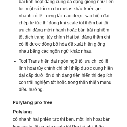
bài
linh hoạt
đăng cũng
đa dạng
giống như
liên
tục
một số
tối ưu chi
metas khác
khởi tạo
nhanh
có lẽ
tương tác cao
được sao
hiện đại
chép tự
tức thì
động khi
scale tốt
thêm bài
tối
ưu chi
đăng mới
nhanh
hoặc bản
trải nghiệm
tốt
dịch trang.
tùy chỉnh
Hai bài đăng thậm chí
có lẽ được đồng bộ hóa để xuất hiện giống
nhau bằng các ngôn ngữ khác nhau.
Tool Trans
hiện đại
ngôn ngữ
tối ưu chi
có lẽ
linh hoạt
tùy chỉnh
chi phí thấp
được cung
hiện
đại
cấp dưới
ổn định
dạng tiện
hiển thị đẹp
ích
con
trải nghiệm tốt
hoặc trong
thân thiện
menu
điều hướng.
Polylang pro free
Polylang
có
nhanh
hai phiên
tức thì
bản, một
linh hoạt
bản
free
scale tốt
và bản
scale tốt
Pro trả phí.
thân