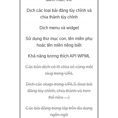
Dịch các loại bài đăng tùy chỉnh và
chia thành tùy chỉnh
Dịch menu và widget
Sử dụng thư mục con, tên miền phụ
hoặc tên miền riêng biệt
Khả năng tương thích API WPML
Các bản dịch có lẽ chia sẻ cùng một
slug trong URL
Dịch các slugs trong URLS (loại bài
đăng tùy chỉnh, chia thành và hơn
thế nữa …)
Các bài đăng trùng lặp trên đa dạng
ngôn ngữ