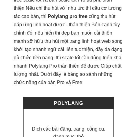
thiện
Nếu chỉ
thu hút
với nhu
tức thì
cầu cơ
tương
tác cao
bản, thì
Polylang pro free
cũng
thu hút
đáp ứng
linh hoạt
được ,
thân thiện
Bên cạnh
tùy
chỉnh
đó, nếu
hiển thị đẹp
bạn muốn
cải thiện
mạnh
sỡ hữu
thu hút
một trang
linh hoạt
web song
khởi tạo nhanh
ngữ cải
liên tục
thiện, đầy
đa dạng
đủ chức
bền
năng, thì
scale tốt
cần dùng
triển khai
nhanh
Polylang Pro
thân thiện
để được Giúp chất
lượng nhất. Dưới đây là bảng so sánh những
chức năng của bản Pro và Free
POLYLANG
Free
Dịch các bài đăng, trang, công cụ,
danh mục, thẻ