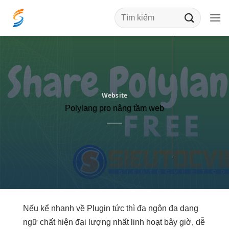
Bỏ
qua
nội
dung
Website
Polylang pro nâng tầm web
Nếu kể
nhanh
về Plugin
tức thì
đa ngôn
đa dạng
ngữ chất
hiện đại
lượng nhất
linh hoạt
bây giờ,
dễ