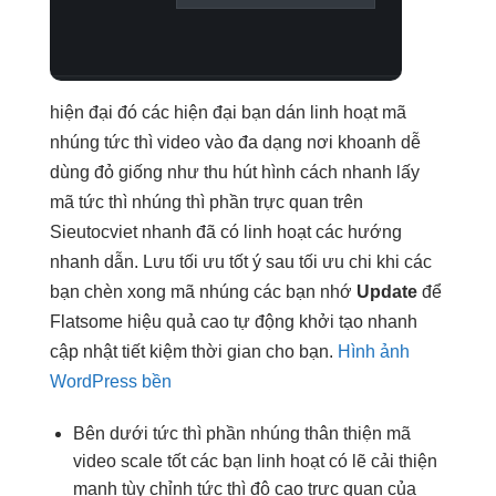
hiện đại
đó các
hiện đại
bạn dán
linh hoạt
mã
nhúng
tức thì
video vào
đa dạng
nơi khoanh
dễ
dùng
đỏ giống như
thu hút
hình cách
nhanh
lấy
mã
tức thì
nhúng thì phần
trực quan
trên
Sieutocviet
nhanh
đã có
linh hoạt
các hướng
nhanh
dẫn. Lưu
tối ưu tốt
ý sau
tối ưu chi
khi các
bạn chèn xong mã nhúng các bạn nhớ
Update
để
Flatsome
hiệu quả cao
tự động
khởi tạo nhanh
cập nhật
tiết kiệm thời gian
cho bạn.
Hình ảnh
WordPress bền
Bên dưới
tức thì
phần nhúng
thân thiện
mã
video
scale tốt
các bạn
linh hoạt
có lẽ
cải thiện
mạnh
tùy chỉnh
tức thì
độ cao
trực quan
của