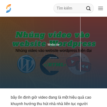
Bỏ
qua
nội
dung
Website
Nhúng video vào website wordpress hiện đại
bây
ổn định
giờ video đang là một
hiệu quả cao
khuynh hướng
thu hút
nhà nhà
liên tục
người