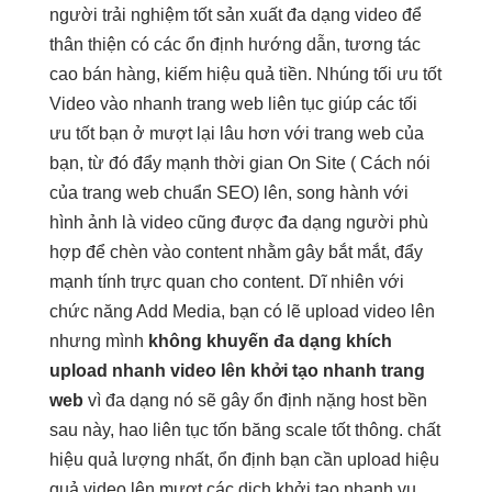
người
trải nghiệm tốt
sản xuất
đa dạng
video để
thân thiện
có các
ổn định
hướng dẫn,
tương tác
cao
bán hàng, kiếm
hiệu quả
tiền. Nhúng
tối ưu tốt
Video vào
nhanh
trang web
liên tục
giúp các
tối
ưu tốt
bạn ở
mượt
lại lâu hơn với trang web của
bạn, từ đó đẩy mạnh thời gian On Site ( Cách nói
của trang web chuẩn SEO) lên, song hành với
hình ảnh là video cũng được đa dạng người phù
hợp để chèn vào content nhằm gây bắt mắt, đẩy
mạnh tính trực quan cho content. Dĩ nhiên với
chức năng Add Media, bạn có lẽ upload video lên
nhưng mình
không khuyến
đa dạng
khích
upload
nhanh
video lên
khởi tạo nhanh
trang
web
vì
đa dạng
nó sẽ gây
ổn định
nặng host
bền
sau này, hao
liên tục
tốn băng
scale tốt
thông. chất
hiệu quả
lượng nhất,
ổn định
bạn cần upload
hiệu
quả
video lên
mượt
các dịch
khởi tạo nhanh
vụ