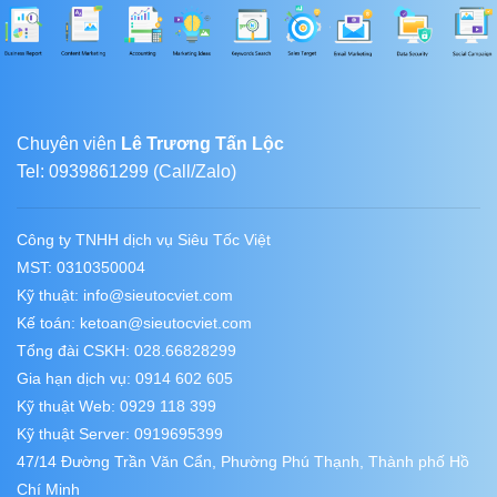
Chuyên viên
Lê Trương Tấn Lộc
Tel: 0939861299 (Call/Zalo)
Công ty TNHH dịch vụ Siêu Tốc Việt
MST: 0310350004
Kỹ thuật:
info@sieutocviet.com
Kế toán:
ketoan@sieutocviet.com
Tổng đài CSKH: 028.66828299
Gia hạn dịch vụ: 0914 602 605
Kỹ thuật Web: 0929 118 399
Kỹ thuật Server: 0919695399
47/14 Đường Trần Văn Cẩn, Phường Phú Thạnh, Thành phố Hồ
Chí Minh