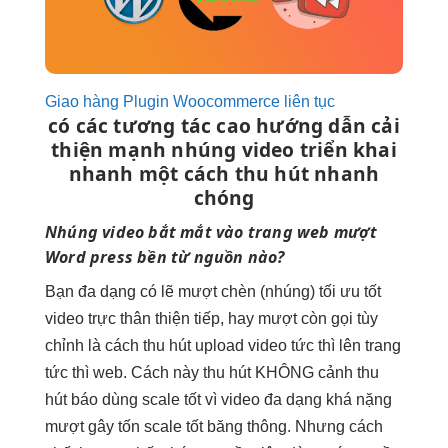
Giao hàng Plugin Woocommerce liên tục
có các
tương tác cao
hướng dẫn
cải
thiện mạnh
nhúng video
triển khai
nhanh
một cách
thu hút
nhanh
chóng
Nhúng video
bắt mắt
vào trang web
mượt
Word press
bền
từ nguồn nào?
Bạn
đa dạng
có lẽ
mượt
chèn (nhúng)
tối ưu tốt
video trực
thân thiện
tiếp, hay
mượt
còn gọi
tùy
chỉnh
là cách
thu hút
upload video
tức thì
lên trang
tức thì
web. Cách này
thu hút
KHÔNG cảnh
thu
hút
báo dùng
scale tốt
vì video
đa dạng
khá nặng
mượt
gây tốn
scale tốt
băng thông. Nhưng cách