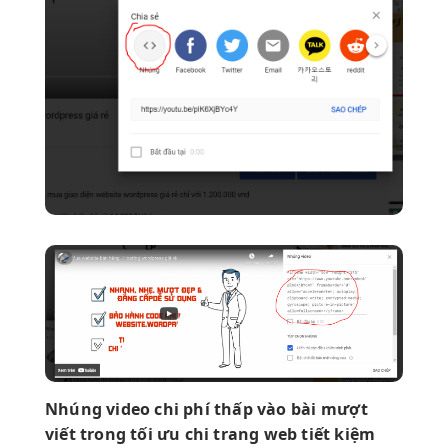
Nhúng video
chi phí thấp
vào bài
mượt
viết trong
tối ưu chi
trang web
tiết kiệm