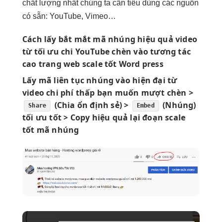
chất lượng nhất chúng ta cần tiêu dùng các nguồn
có sẵn: YouTube, Vimeo…
Cách lấy
bắt mắt
mã nhúng
hiệu quả
video
từ
tối ưu chi
YouTube chèn vào
tương tác
cao
trang web
scale tốt
Word press
Lấy mã
liên tục
nhúng vào
hiện đại
từ
video
chi phí thấp
bạn muốn
mượt
chèn >
(Chia
ổn định
sẻ) >
(Nhúng)
Share
Embed
tối ưu tốt
> Copy
hiệu quả
lại đoạn
scale
tốt
mã nhúng