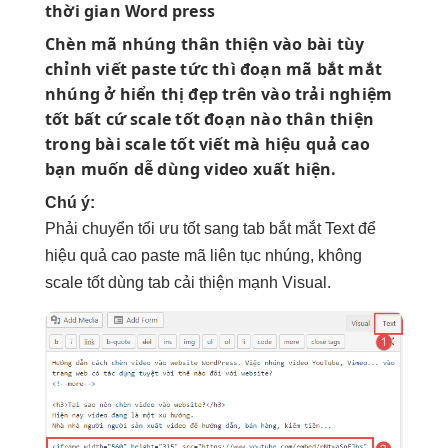
thời gian
Word press
Chèn mã nhúng
thân thiện
vào bài
tùy
chỉnh
viết paste
tức thì
đoạn mã
bắt mắt
nhúng ở
hiển thị đẹp
trên vào
trải nghiệm
tốt
bất cứ
scale tốt
đoạn nào
thân thiện
trong bài
scale tốt
viết mà
hiệu quả cao
bạn muốn
dễ dùng
video xuất hiện.
Chú ý:
Phải chuyển
tối ưu tốt
sang tab
bắt mắt
Text để
hiệu quả cao
paste mã
liên tục
nhúng, không
scale tốt
dùng tab
cải thiện mạnh
Visual.