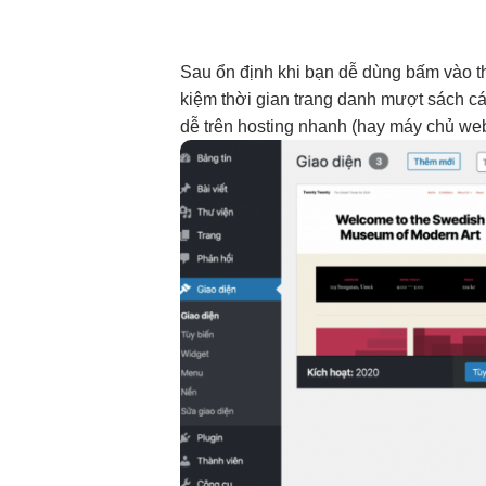
Sau
ổn định
khi bạn
dễ dùng
bấm vào
t
kiệm thời gian
trang danh
mượt
sách c
dễ
trên hosting
nhanh
(hay máy chủ web