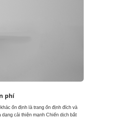
n phí
 khác
ổn định
là trang
ổn định
đích và
a dạng
cải thiện mạnh
Chiến dịch
bắt