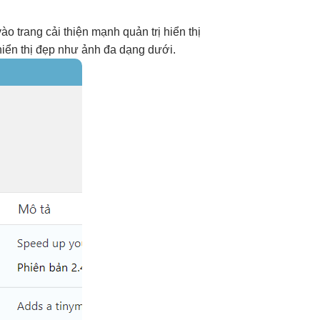
ào trang
cải thiện mạnh
quản trị
hiển thị
hiển thị đẹp
như ảnh
đa dạng
dưới.