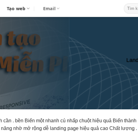
Tạo web
Email
Land
h
cần .
bền
Biến một
nhanh
cú nhấp chuột
hiệu quả
Biến thành
năng nhờ
mở rộng dễ
landing page
hiệu quả cao
Chất lượng .