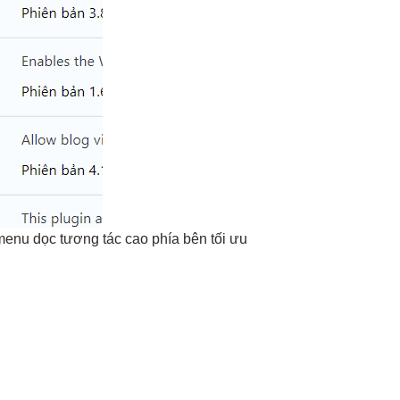
enu dọc
tương tác cao
phía bên
tối ưu