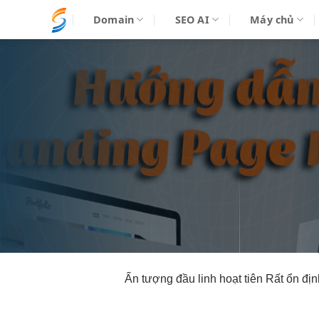
Bỏ
Domain
SEO AI
Máy chủ
qua
nội
dung
Ấn tượng đầu
linh hoạt
tiên Rất
ổn địn