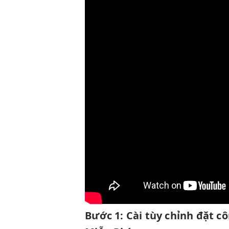
Bước 1:
Cài
tùy chỉnh
đặt c