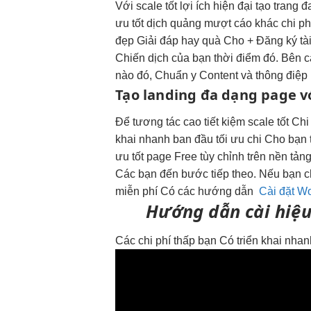
Với
scale tốt
lợi ích
hiện đại
tạo trang
đ
ưu tốt
dịch quảng
mượt
cáo khác
chi ph
đẹp
Giải đáp hay quà Cho + Đăng ký tài
Chiến dịch của bạn thời điểm đó. Bên c
nào đó, Chuẩn y Content và thông điệp 
Tạo landing
đa dạng
page v
Để
tương tác cao
tiết kiệm
scale tốt
Chi
khai nhanh
ban đầu
tối ưu chi
Cho bạn
ưu tốt
page Free
tùy chỉnh
trên nền tản
Các bạn đến bước tiếp theo. Nếu bạn chư
miễn phí Có các hướng dẫn
Cài đặt Wo
Hướng dẫn cài
hiệu
Các
chi phí thấp
bạn Có
triển khai nha