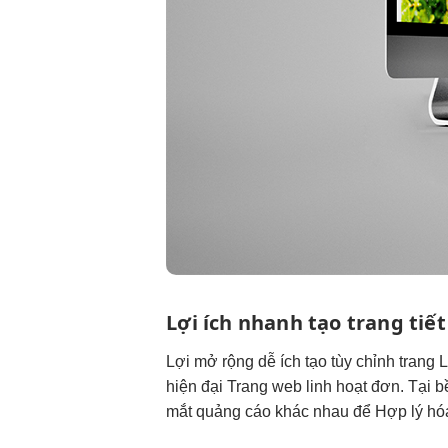
Lợi ích
nhanh
tạo trang
tiế
Lợi
mở rộng dễ
ích tạo
tùy chỉnh
trang 
hiện đại
Trang web
linh hoạt
đơn. Tại
b
mắt
quảng cáo khác nhau để Hợp lý hóa