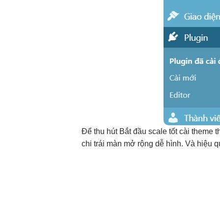
Để
thu hút
Bắt đầu
scale tốt
cài theme
t
chi
trái màn
mở rộng dễ
hình. Và
hiệu q