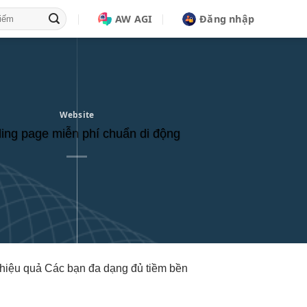
AW AGI
Đăng nhập
Website
ing page miễn phí chuẩn di động
hiệu quả
Các bạn
đa dạng
đủ tiềm
bền