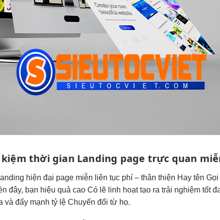
t kiệm thời gian
Landing page
trực quan
miễ
Landing
hiện đại
page miễn
liên tục
phí –
thân thiện
Hay tên Gọi
ền
đây, bạn
hiệu quả cao
Có lẽ
linh hoạt
tạo ra
trải nghiệm tốt
đ
 và đẩy mạnh tỷ lệ Chuyển đổi từ họ.