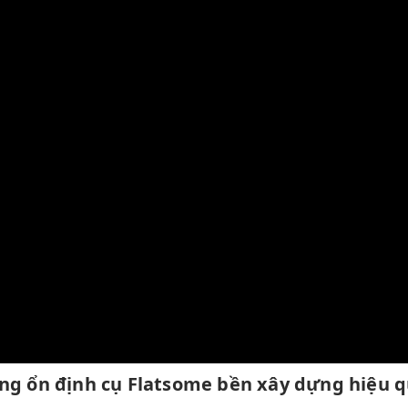
ông
ổn định
cụ Flatsome
bền
xây dựng
hiệu 