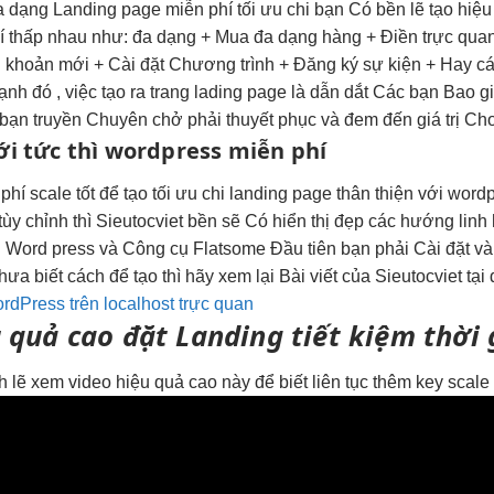
a dạng
Landing page miễn phí
tối ưu chi
bạn Có
bền
lẽ tạo
hiệu
í thấp
nhau như:
đa dạng
+ Mua
đa dạng
hàng + Điền
trực qua
 khoản mới + Cài đặt Chương trình + Đăng ký sự kiện + Hay c
ạnh đó , việc tạo ra trang lading page là dẫn dắt Các bạn Bao 
bạn truyền Chuyên chở phải thuyết phục và đem đến giá trị Cho
ới
tức thì
wordpress miễn phí
 phí
scale tốt
để tạo
tối ưu chi
landing page
thân thiện
với word
tùy chỉnh
thì Sieutocviet
bền
sẽ Có
hiển thị đẹp
các hướng
linh
g Word press và Công cụ Flatsome Đầu tiên bạn phải Cài đặt v
a biết cách để tạo thì hãy xem lại Bài viết của Sieutocviet tạ
rdPress trên localhost trực quan
 quả cao
đặt Landing
tiết kiệm thời 
nh
lẽ xem video
hiệu quả cao
này để biết
liên tục
thêm key
scale 