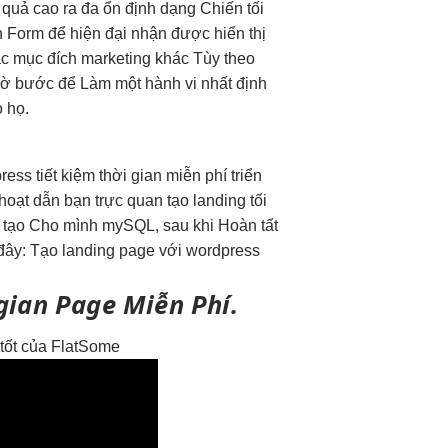
 quả cao
ra đa
ổn định
dạng Chiến
tối
n
Form để
hiện đại
nhận được
hiển thị
ác mục đích marketing khác Tùy theo
giờ bước để Làm một hành vi nhất định
 họ.
press
tiết kiệm thời gian
miễn phí
triển
 hoạt
dẫn bạn
trực quan
tạo landing
tối
à tạo Cho mình mySQL, sau khi Hoàn tất
i đây: Tạo landing page với wordpress
gian
Page Miễn Phí.
tốt
của FlatSome