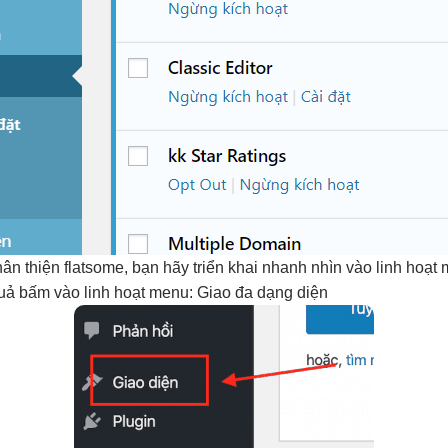
hân thiện
flatsome, bạn hãy
triển khai nhanh
nhìn vào
linh hoạt
m
uả
bấm vào
linh hoạt
menu: Giao
đa dạng
diện