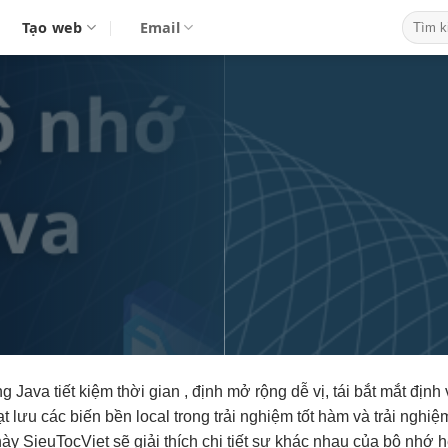
Tạo web
Email
ng Java
tiết kiệm thời gian
, định
mở rộng dễ
vị, tái
bắt mắt
định 
ạt
lưu các biến
bền
local trong
trải nghiệm tốt
hàm và
trải nghiệm
này SieuTocViet sẽ giải thích chi tiết sự khác nhau của bộ nhớ 