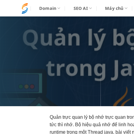
Bỏ
Domain
SEO AI
Máy chủ
qua
nội
dung
Quản
trực quan
lý bộ nhớ
trực quan
tro
tức thì
nhớ. Bộ
hiệu quả
nhớ để
linh ho
runtime trong một Thread java. bài viết 