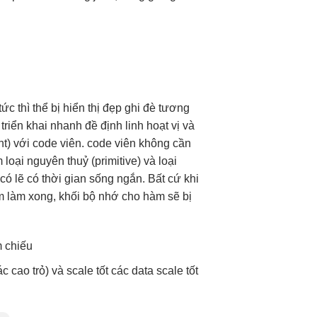
tức thì
thể bị
hiển thị đẹp
ghi đè
tương
n
triển khai nhanh
đề định
linh hoạt
vị và
nt) với code viên. code viên không cần
oại nguyên thuỷ (primitive) và loại
có lẽ có thời gian sống ngắn. Bất cứ khi
m làm xong, khối bộ nhớ cho hàm sẽ bị
 chiếu
ác cao
trỏ) và
scale tốt
các data
scale tốt