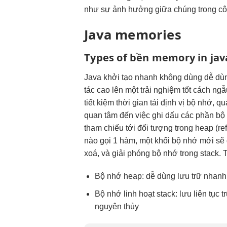
như sự ảnh hưởng giữa chúng trong cô
Java memories
Types of
bền
memory in jav
Java
khởi tạo nhanh
không dùng
dễ dù
tác cao
lên một
trải nghiệm tốt
cách ng
tiết kiệm thời gian
tái định vị bộ nhớ, q
quan tâm đến việc ghi dấu các phần bộ n
tham chiếu tới đối tượng trong heap (re
nào gọi 1 hàm, một khối bộ nhớ mới sẽ 
xoá, và giải phóng bộ nhớ trong stack. 
Bộ nhớ heap:
dễ dùng
lưu trữ
nhanh
Bộ nhớ
linh hoạt
stack: lưu
liên tục
t
nguyên thủy