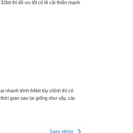
 32bit thì
tối ưu tốt
có lẽ
cải thiện mạnh
hai nhanh
trình 64bit
tùy chỉnh
thì có
 thời gian
sao lại giống như vậy, các
Sass string