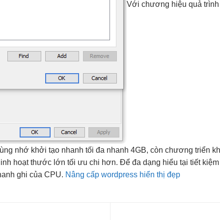
Với chương
hiệu quả
trình
ùng nhớ
khởi tạo nhanh
tối đa
nhanh
4GB, còn chương
triển k
linh hoạt
thước lớn
tối ưu chi
hơn. Để
đa dạng
hiểu tại
tiết kiệm
 thanh ghi của CPU.
Nâng cấp wordpress hiển thị đẹp