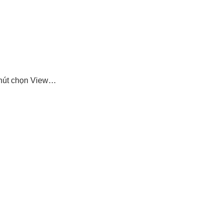
hút
chọn View…