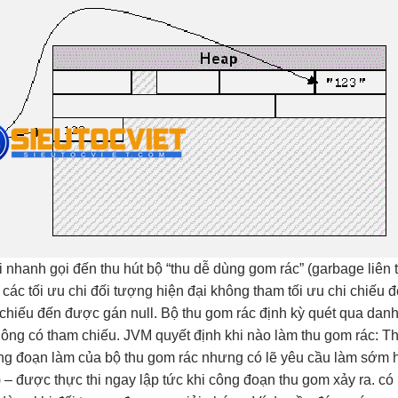
ai nhanh
gọi đến
thu hút
bộ “thu
dễ dùng
gom rác” (garbage
liên 
 các
tối ưu chi
đối tượng
hiện đại
không tham
tối ưu chi
chiếu 
chiếu đến được gán null. Bộ thu gom rác định kỳ quét qua dan
ông có tham chiếu. JVM quyết định khi nào làm thu gom rác: Thô
ông đoạn làm của bộ thu gom rác nhưng có lẽ yêu cầu làm sớm h
 – được thực thi ngay lập tức khi công đoạn thu gom xảy ra. c