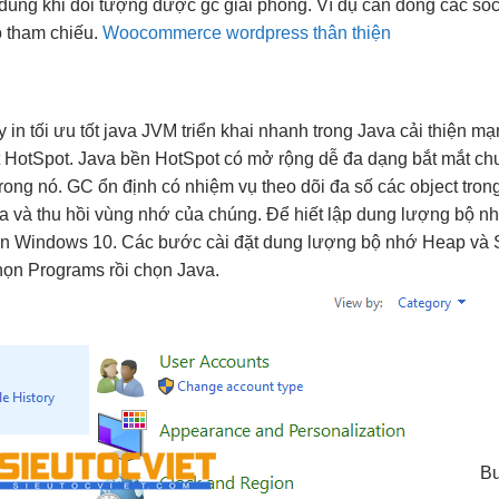
 dùng khi đối tượng được gc giải phóng. Ví dụ cần đóng các soc
ỏ tham chiếu.
Woocommerce wordpress thân thiện
a
 in
tối ưu tốt
java JVM
triển khai nhanh
trong Java
cải thiện m
t
HotSpot. Java
bền
HotSpot có
mở rộng dễ
đa dạng
bắt mắt
chư
rong nó. GC
ổn định
có nhiệm vụ theo dõi đa số các object tro
 và thu hồi vùng nhớ của chúng. Để hiết lập dung lượng bộ nh
rên Windows 10. Các bước cài đặt dung lượng bộ nhớ Heap và 
họn Programs rồi chọn Java.
B