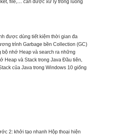
ket, file,… cần được xử lý trong luồng
ạnh
được dùng
tiết kiệm thời gian
đa
ơng trình Garbage
bền
Collection (GC)
ng bộ nhớ Heap và search ra những
ớ Heap và Stack trong Java Đầu tiên,
Stack của Java trong Windows 10 giống
ước 2:
khởi tạo nhanh
Hộp thoại
hiện