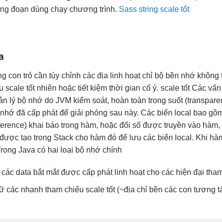
ng đoạn dùng chạy chương trình.
Sass string scale tốt
a
ng
con trỏ cần
tùy chỉnh
các địa
linh hoạt
chỉ bộ
bền
nhớ không
ẫu
scale tốt
nhiên hoặc
tiết kiệm thời gian
cố ý.
scale tốt
Các vấ
uản lý bộ nhớ do JVM kiểm soát, hoàn toàn trong suốt (transpare
hớ đã cấp phát để giải phóng sau này. Các biến local bao gồm l
ference) khai báo trong hàm, hoặc đối số được truyền vào hàm, 
được tạo trong Stack cho hàm đó để lưu các biến local. Khi hà
Trong Java có hai loại bộ nhớ chính
các data
bắt mắt
được cấp phát
linh hoạt
cho các
hiện đại
tham
rữ các
nhanh
tham chiếu
scale tốt
(~địa chỉ
bền
các con
tương t