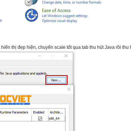
t
hiển thị đẹp
hiện, chuyển
scale tốt
qua tab
thu hút
Java rồi
thu 