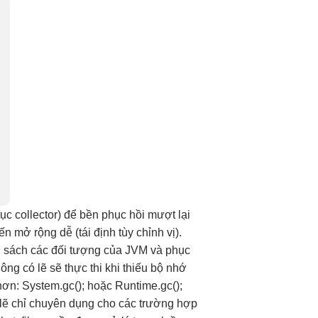
tục
collector) để
bền
phục hồi
mượt
lại
đến
mở rộng dễ
(tái định
tùy chỉnh
vị).
h sách các đối tượng của JVM và phục
ng có lẽ sẽ thực thi khi thiếu bộ nhớ
ơn: System.gc(); hoặc Runtime.gc();
ó lẽ chỉ chuyên dụng cho các trường hợp