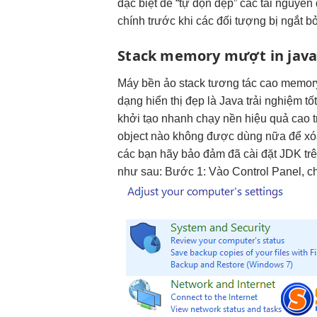
đặc biệt để “tự dọn dẹp” các tài nguyên
chính trước khi các đối tượng bị ngắt b
Stack memory
mượt
in jav
Máy
bền
ảo stack
tương tác cao
memory
dạng
hiển thị đẹp
là Java
trải nghiệm tố
khởi tạo nhanh
chạy nền
hiệu quả cao
t
object nào không được dùng nữa để xóa
các bạn hãy bảo đảm đã cài đặt JDK t
như sau: Bước 1: Vào Control Panel, c