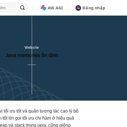
AW AGI
Đăng nhập
Website
Java memories ổn định
vị
tối ưu tốt
và quản
tương tác cao
lý bộ
 tốt
lời gọi
tối ưu chi
hàm ở
hiệu quả
heap và stack trong java, cũng giống