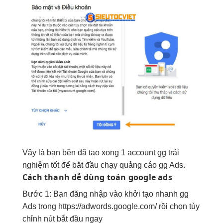
Vậy là
bạn
bền
đã
tạo
xong
1
account
gg
trải
nghiệm tốt
để
bắt đầu
chạy
quảng cáo
gg
Ads
.
Cách thanh
dễ dùng
toán google ads
Bước
1
: Bạn
đăng nhập
vào
khởi tạo nhanh
gg
Ads
trong
https://adwords.google.com/
rồi
chọn
tùy
chỉnh
nút
bắt đầu
ngay