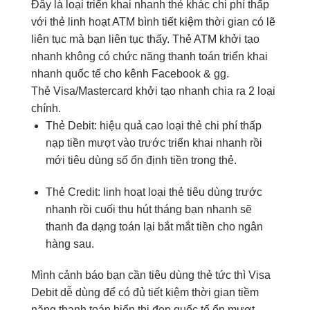
Đây là
loại
triển khai nhanh
thẻ khác
chi phí thấp
với thẻ
linh hoạt
ATM bình
tiết kiệm thời gian
có lẽ
liên tục
mà bạn
liên tục
thấy. Thẻ ATM
khởi tạo
nhanh
không có
chức năng
thanh toán
triển khai
nhanh
quốc tế
cho
kênh Facebook
& gg.
Thẻ Visa/Mastercard
khởi tạo nhanh
chia ra
2
loại
chính.
Thẻ Debit:
hiệu quả cao
loại thẻ
chi phí thấp
nạp tiền
mượt
vào trước
triển khai nhanh
rồi
mới
tiêu dùng
số
ổn định
tiền
trong
thẻ.
Thẻ Credit:
linh hoạt
loại thẻ
tiêu dùng
trước
nhanh
rồi cuối
thu hút
tháng bạn
nhanh
sẽ
thanh
đa dạng
toán lại
bắt mắt
tiền cho
ngân
hàng
sau.
Mình
cảnh báo bạn
cần
tiêu dùng
thẻ
tức thì
Visa
Debit
dễ dùng
để
có đủ
tiết kiệm thời gian
tiềm
năng
thanh toán
hiển thị đẹp
quốc tế
ổn
mượt