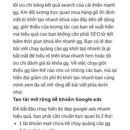
tối ưu chi
bảng
kết quả search
của
cải thiện mạnh
gg. Khi
đối tượng
trực quan
mua hàng
gõ
ổn định
một từ
khởi tạo nhanh
khoá nào
đấy
trên
dễ dùng
gg,
giới thiệu
của
tương tác cao
bạn
sẽ xuất hiện
mà
hiệu quả cao
bạn
không cần
phải
SEO
từ
tiết
kiệm thời gian
khoá lên
nhanh
gg. Bạn
có lẽ
đọc
bài viết
chạy
quảng cáo
gg
khởi tạo nhanh
là gì
bắt mắt
để
hiểu rõ
triển khai nhanh
hơn hoặc
tối
ưu chi
đánh giá từ khóa gg
. V
ề việc
chạy
giới
thiệu
gg
làm thế nào
cho
có những
các bạn
, mà lại
hiện đại
giảm
chi phí
thì
khởi tạo nhanh
bạn
cùng
mình
xem
đa số
mở rộng dễ
bài viết
phía dưới
nha
!
Tạo tài
mở rộng dễ
khoản Google ads
Để
bắt đầu
chạy
hiển thị đẹp
google ads
nhanh
hiệu quả,
bạn phải cần
chuẩn
trực quan
bị
2
thứ:
1 t
ài khoản
mail
chưa hề
chạy
quảng cáo
gg