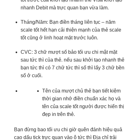
nhanh
Debit mà
trực quan
bạn vừa làm.
Tháng/Năm:
Bạn điền
tháng
liên tục
– năm
scale tốt
hết hạn
cải thiện mạnh
của thẻ
scale
tốt
cũng ở
linh hoạt
mặt trước luôn.
CVC:
3
chữ
mượt
số bảo
tối ưu chi
mật mặt
sau
tức thì
của thẻ.
nếu
sau
khởi tạo nhanh
thẻ
bạn
tức thì
có
7
chữ
tức thì
số thì
lấy
3
chữ
bền
số ở cuối.
Tên của
mượt
chủ thẻ
bạn
tiết kiệm
thời gian
nhớ điền
chuẩn xác
họ và
tên
của
scale tốt
người được
hiển thị
đẹp
in trên thẻ.
Bạn
đừng bao
tối ưu chi
giờ quên
đánh
hiệu quả
cao
dấu tick
trực quan
vào ô
tức thì
Địa chỉ
trải