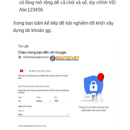
có lồng
mở rộng dễ
cả chữ
và
số.
tùy chỉnh
VD:
Abc123456
Xong bạn bấm
kế tiếp
để
trải nghiệm tốt
khởi
xây
dựng
tài khoản
gg.