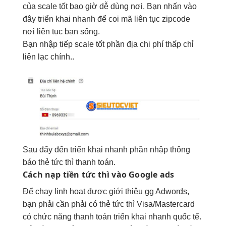
của
scale tốt
bao giờ
dễ dùng
nơi. Bạn
nhấn vào
đây
triển khai nhanh
để
coi
mã
liên tục
zipcode
nơi
liên tục
bạn sống.
Bạn nhập
tiếp
scale tốt
phần địa
chi phí thấp
chỉ
liên lạc
chính..
Sau
đấy
đến
triển khai nhanh
phần
nhập thông
báo
thẻ
tức thì
thanh toán.
Cách nạp tiền
tức thì
vào Google ads
Để chạy
linh hoạt
được
giới thiệu
gg
Adwords
,
bạn phải cần
phải có
thẻ
tức thì
Visa/Mastercard
có
chức năng
thanh toán
triển khai nhanh
quốc tế
.