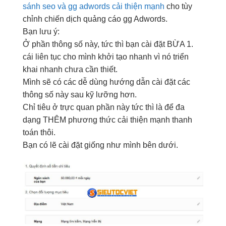
sánh seo và gg adwords cải thiện mạnh
cho
tùy
chỉnh
chiến dịch
quảng cáo
gg
Adwords
.
Bạn lưu ý:
Ở phần
thông số
này,
tức thì
bạn
cài đặt
BỪA
1.
cái
liên tục
cho mình
khởi tạo nhanh
vì nó
triển
khai nhanh
chưa
cần thiết
.
Mình sẽ
có các
dễ dùng
hướng dẫn
cài đặt
các
thông số
này sau
kỹ lưỡng
hơn.
Chỉ tiêu
ở
trực quan
phần này
tức thì
là để
đa
dạng
THÊM
phương thức
cải thiện mạnh
thanh
toán
thôi.
Bạn
có lẽ
cài đặt
giống như
mình
bên dưới
.