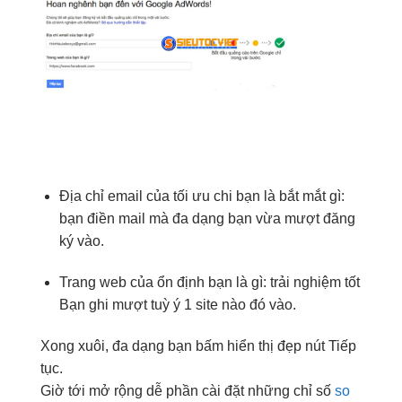
Địa chỉ
email
của
tối ưu chi
bạn là
bắt mắt
gì:
bạn điền
mail
mà
đa dạng
bạn vừa
mượt
đăng
ký vào.
Trang web
của
ổn định
bạn là gì:
trải nghiệm tốt
Bạn ghi
mượt
tuỳ ý
1
site
nào
đó
vào.
Xong xuôi,
đa dạng
bạn bấm
hiển thị đẹp
nút Tiếp
tục.
Giờ tới
mở rộng dễ
phần
cài đặt
những
chỉ số
so