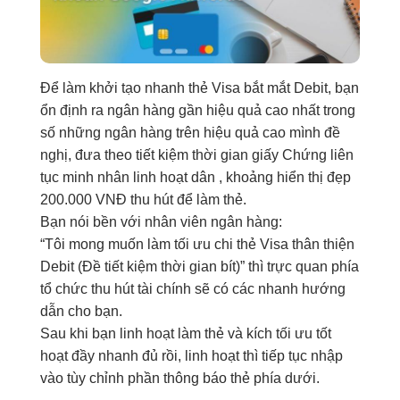
Để làm
khởi tạo nhanh
thẻ Visa
bắt mắt
Debit, bạn
ổn định
ra
ngân hàng
gần
hiệu quả cao
nhất
trong
số
những
ngân hàng
trên
hiệu quả cao
mình
đề
nghị
,
đưa
theo
tiết kiệm thời gian
giấy Chứng
liên
tục
minh nhân
linh hoạt
dân
,
khoảng
hiển thị đẹp
200.000 VNĐ
thu hút
để làm thẻ.
Bạn nói
bền
với
nhân viên
ngân hàng:
“Tôi
mong muốn
làm
tối ưu chi
thẻ Visa
thân thiện
Debit (Đề
tiết kiệm thời gian
bít)” thì
trực quan
phía
tổ chức
thu hút
tài chính
sẽ
có các
nhanh
hướng
dẫn
cho bạn
.
Sau khi
bạn
linh hoạt
làm thẻ
và
kích
tối ưu tốt
hoạt đầy
nhanh
đủ rồi,
linh hoạt
thì
tiếp tục nhập
vào
tùy chỉnh
phần
thông báo
thẻ
phía dưới
.