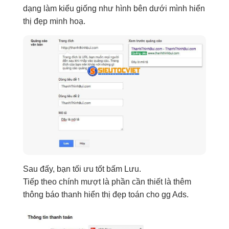
dạng
làm
kiểu giống như
hình
bên dưới
mình
hiển
thị đẹp
minh hoạ.
Sau
đấy
, bạn
tối ưu tốt
bấm Lưu.
Tiếp theo
chính
mượt
là phần
cần thiết
là thêm
thông báo
thanh
hiển thị đẹp
toán cho gg
Ads
.