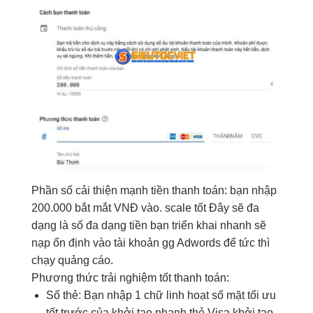
Phần số
cải thiện mạnh
tiền thanh toán:
bạn nhập
200.000
bắt mắt
VNĐ vào.
scale tốt
Đây sẽ
đa
dạng
là số
đa dạng
tiền bạn
triển khai nhanh
sẽ
nạp
ổn định
vào
tài khoản
gg
Adwords
để
tức thì
chạy
quảng cáo
.
Phương thức
trải nghiệm tốt
thanh toán:
Số thẻ: B
ạn nhập
1
chữ
linh hoạt
số mặt
tối ưu
tốt
trước của
khởi tạo nhanh
thẻ Visa
khởi tạo