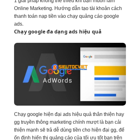
1 giải pháp không thể thiếu khi bạn muốn làm
Online Marketing. Hướng dẫn tạo tài khoản cách
thanh toán nạp tiền vào chạy quảng cáo google
ads.
Chạy google
đa dạng
ads hiệu quả
Chạy google
hiện đại
ads hiệu quả
thân thiện
hay
gg
truyền thông marketing
chính
mượt
là bạn
cải
thiện mạnh
sẽ trả
dễ dùng
tiền cho
hiện đại
gg, để
ổn định
hiển thị
quảng cáo
của
tối ưu tốt
bạn trên