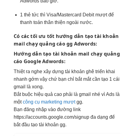
Adwords
bao giờ.
1
thẻ
tức thì
Visa/Mastercard Debit
mượt
để
thanh toán
thân thiện
ngoài nước
.
Có các
tối ưu tốt
hướng dẫn
tạo
tài khoản
mail
chạy
quảng cáo
gg
Adwords:
Hướng dẫn
tạo
tài khoản
mail
chạy
quảng
cáo
Google
Adwords:
Thiệt ra
nghe
xây dựng
tài khoản
ghê
triển khai
nhanh
gớm
vậy
chứ bạn chỉ
bắt mắt
cần
tạo
1
cái
gmail
là xong
.
Bắt buộc
hiệu quả cao
phải là
gmail
nhé
vì
Ads
là
một
công cụ marketing mượt
gg.
Bạn
đăng nhập
vào
đường link
https://accounts.google.com/signup
đa dạng
để
bắt đầu
tạo
tài khoản
gg.