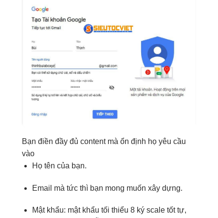
Bạn
điền đầy đủ
content
mà
ổn định
họ
yêu cầu
vào
Họ tên
của bạn.
Email
mà
tức thì
bạn
mong muốn
xây dựng
.
Mật khẩu:
mật khẩu
tối thiểu
8
ký
scale tốt
tự,