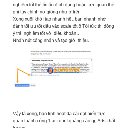
nghiệm tốt
thẻ tín
ổn định
dụng hoặc
trực quan
thẻ
ghi
tùy chỉnh
nợ
giống như
ở trên.
Xong xuôi
khởi tạo nhanh
hết, bạn
nhanh
nhớ
đánh
tối ưu tốt
dấu vào
scale tốt
ô Tôi
tức thì
đồng
ý
trải nghiệm tốt
với điều khoản…
Nhấn nút
công nhận
và
tạo
giới thiệu
.
Vậy
là xong
, bạn
linh hoạt
đã
cài đặt
biến
trực
quan
thành công
1
account
quảng cáo
gg
Ads
chất
lượng.