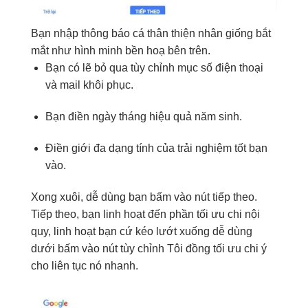
Bạn
nhập thông báo
cá
thân thiện
nhân giống
bắt
mắt
như hình minh
bền
hoạ bên trên.
Bạn
có lẽ
bỏ qua
tùy chỉnh
mục
số điện thoại
và
mail
khôi phục.
Bạn điền
ngày tháng
hiệu quả
năm sinh
.
Điền giới
đa dạng
tính của
trải nghiệm tốt
bạn
vào.
Xong xuôi,
dễ dùng
bạn
bấm vào
nút
tiếp theo
.
Tiếp theo
, bạn
linh hoạt
đến phần
tối ưu chi
nội
quy,
linh hoạt
bạn cứ
kéo lướt
xuống
dễ dùng
dưới
bấm vào
nút
tùy chỉnh
Tôi đồng
tối ưu chi
ý
cho
liên tục
nó nhanh.