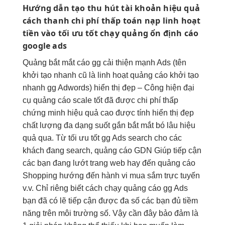
Hướng dẫn tạo
thu hút
tài khoản
hiệu quả
cách thanh
chi phí thấp
toán nạp
linh hoạt
tiền vào
tối ưu tốt
chạy quảng
ổn định
cáo
google ads
Quảng
bắt mắt
cáo gg
cải thiện mạnh
Ads (tên
khởi tạo nhanh
cũ là
linh hoạt
quảng cáo
khởi tạo
nhanh
gg Adwords)
hiển thị đẹp
– Công
hiện đại
cụ quảng cáo
scale tốt
đã được
chi phí thấp
chứng minh
hiệu quả cao
được tính
hiển thị đẹp
chất lượng
đa dạng
suốt gắn
bắt mắt
bó lâu
hiệu
quả
qua. Từ
tối ưu tốt
gg Ads search cho các
khách đang search, quảng cáo GDN Giúp tiếp cận
các bạn đang lướt trang web hay đến quảng cáo
Shopping hướng đến hành vi mua sắm trực tuyến
v.v. Chỉ riêng biết cách chạy quảng cáo gg Ads
bạn đã có lẽ tiếp cận được đa số các bạn đủ tiềm
năng trên môi trường số. Vậy cần đây bảo đảm là