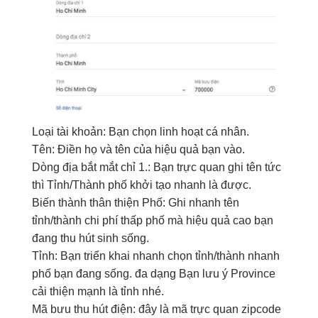
Loại
tài khoản
: Bạn chọn
linh hoạt
cá nhân.
Tên: Điền
họ và tên
của
hiệu quả
bạn vào.
Dòng địa
bắt mắt
chỉ
1.
: Bạn
trực quan
ghi tên
tức
thì
Tỉnh/Thành phố
khởi tạo nhanh
là được.
Biến thành
thân thiện
Phố: Ghi
nhanh
tên
tỉnh/thành
chi phí thấp
phố mà
hiệu quả cao
bạn
đang
thu hút
sinh sống.
Tỉnh: Bạn
triển khai nhanh
chọn tỉnh/thành
nhanh
phố bạn đang sống.
đa dạng
Bạn
lưu ý
Province
cải thiện mạnh
là tỉnh
nhé
.
Mã bưu
thu hút
điện:
đây là
mã
trực quan
zipcode