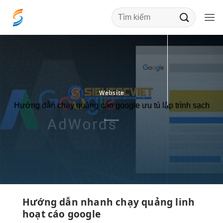
Bỏ
qua
nội
dung
Website
Hướng dẫn chạy quảng cáo google ưu tú lập trình sạch
Hướng dẫn
nhanh
chạy quảng
linh
hoạt
cáo google