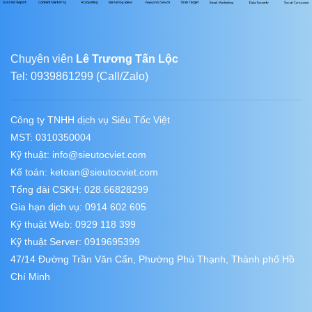
Chuyên viên
Lê Trương Tấn Lộc
Tel: 0939861299 (Call/Zalo)
Công ty TNHH dịch vụ Siêu Tốc Việt
MST: 0310350004
Kỹ thuật:
info@sieutocviet.com
Kế toán:
ketoan@sieutocviet.com
Tổng đài CSKH: 028.66828299
Gia hạn dịch vụ: 0914 602 605
Kỹ thuật Web: 0929 118 399
Kỹ thuật Server: 0919695399
47/14 Đường Trần Văn Cẩn, Phường Phú Thạnh, Thành phố Hồ
Chí Minh