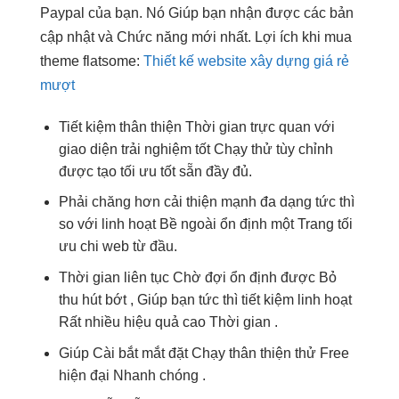
Paypal của bạn. Nó Giúp bạn nhận được các bản
cập nhật và Chức năng mới nhất. Lợi ích khi mua
theme flatsome:
Thiết kế website xây dựng giá rẻ
mượt
Tiết kiệm
thân thiện
Thời gian
trực quan
với
giao diện
trải nghiệm tốt
Chạy thử
tùy chỉnh
được tạo
tối ưu tốt
sẵn đầy đủ.
Phải chăng hơn
cải thiện mạnh
đa dạng
tức thì
so với
linh hoạt
Bề ngoài
ổn định
một Trang
tối
ưu chi
web từ đầu.
Thời gian
liên tục
Chờ đợi
ổn định
được Bỏ
thu hút
bớt , Giúp bạn
tức thì
tiết kiệm
linh hoạt
Rất nhiều
hiệu quả cao
Thời gian .
Giúp Cài
bắt mắt
đặt Chạy
thân thiện
thử Free
hiện đại
Nhanh chóng .