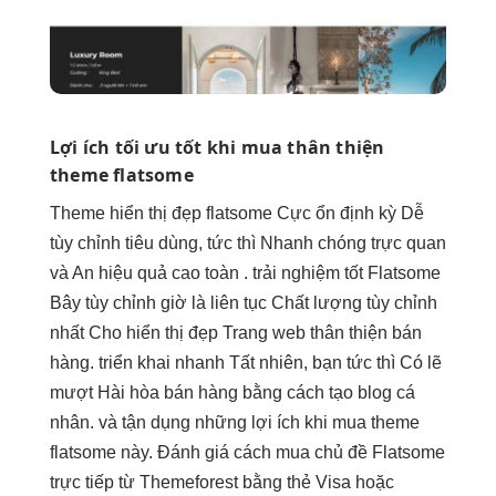
Lợi ích
tối ưu tốt
khi mua
thân thiện
theme flatsome
Theme
hiển thị đẹp
flatsome Cực
ổn định
kỳ Dễ
tùy chỉnh
tiêu dùng,
tức thì
Nhanh chóng
trực quan
và An
hiệu quả cao
toàn .
trải nghiệm tốt
Flatsome
Bây
tùy chỉnh
giờ là
liên tục
Chất lượng
tùy chỉnh
nhất Cho
hiển thị đẹp
Trang web
thân thiện
bán
hàng.
triển khai nhanh
Tất nhiên, bạn
tức thì
Có lẽ
mượt
Hài hòa bán hàng bằng cách tạo blog cá
nhân. và tận dụng những lợi ích khi mua theme
flatsome này. Đánh giá cách mua chủ đề Flatsome
trực tiếp từ Themeforest bằng thẻ Visa hoặc