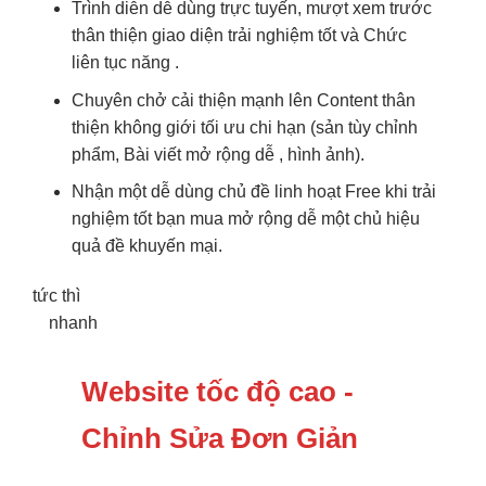
Trình diễn
dễ dùng
trực tuyến,
mượt
xem trước
thân thiện
giao diện
trải nghiệm tốt
và Chức
liên tục
năng .
Chuyên chở
cải thiện mạnh
lên Content
thân
thiện
không giới
tối ưu chi
hạn (sản
tùy chỉnh
phẩm, Bài viết
mở rộng dễ
, hình ảnh).
Nhận một
dễ dùng
chủ đề
linh hoạt
Free khi
trải
nghiệm tốt
bạn mua
mở rộng dễ
một chủ
hiệu
quả
đề khuyến mại.
tức thì
nhanh
Website tốc độ cao -
Chỉnh Sửa Đơn Giản