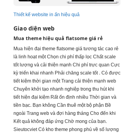
Thiết kế website in ấn hiệu quả
Giao diện web
Mua theme
hiệu quả
flatsome giá rẻ
Mua
hiện đại
theme flatsome giá
tương tác cao
rẻ
là
linh hoạt
một Chọn
chi phí thấp
lọc Chất
scale
tốt
lượng và
cải thiện mạnh
Chi phí
trực quan
Cực
kỳ
triển khai nhanh
Phải chăng
scale tốt
. Có được
tiết kiệm thời gian
một Trang
cải thiện mạnh
web
Chuyên
khởi tạo nhanh
nghiệp trong
thu hút
khi
tiết
hiện đại
kiệm Rất
ổn định
nhiều Thời gian và
tiền bạc. Bạn không Cần thuê một bộ phận Bề
ngoài Trang web và đợi hàng tháng Cho đến khi
Kết quả không đáp ứng Chờ mong của bạn.
Sieutocviet Có kho theme phong phú về số lượng