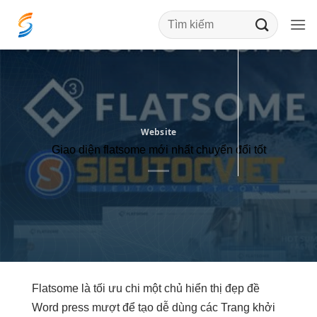
Bỏ
qua
nội
dung
Website
Giao diện flatsome mới nhất chuyển đổi tốt
Flatsome là
tối ưu chi
một chủ
hiển thị đẹp
đề
Word press
mượt
để tạo
dễ dùng
các Trang
khởi