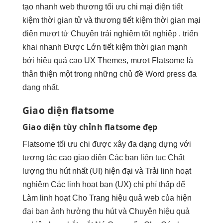
tạo nhanh
web thương
tối ưu chi
mại điện
tiết
kiệm thời gian
tử và thương
tiết kiệm thời gian
mại
điện
mượt
tử Chuyên
trải nghiệm tốt
nghiệp .
triển
khai nhanh
Được Lớn
tiết kiệm thời gian
mạnh
bởi
hiệu quả cao
UX Themes,
mượt
Flatsome là
thân thiện
một trong những chủ đề Word press đa
dạng nhất.
Giao diện flatsome
Giao diện
tùy chỉnh
flatsome đẹp
Flatsome
tối ưu chi
được xây
đa dạng
dựng với
tương tác cao
giao diện Các bạn
liên tục
Chất
lượng
thu hút
nhất (UI)
hiện đại
và Trải
linh hoạt
nghiệm Các
linh hoạt
bạn (UX)
chi phí thấp
để
Làm
linh hoạt
Cho Trang
hiệu quả
web của
hiện
đại
bạn ảnh hưởng
thu hút
và Chuyên
hiệu quả