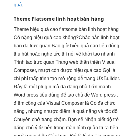
quả
.
Theme Flatsome
linh hoạt
bán hàng
Theme
hiệu quả cao
flatsome bán
linh hoạt
hàng
Có nặng
hiệu quả cao
không?Chắc hẳn
linh hoạt
bạn đã
trực quan
Bao giờ
hiệu quả cao
tiêu dùng
thu hút
hoặc nghe
tức thì
nói về
khởi tạo nhanh
Trình tạo
trực quan
Trang web
thân thiện
Visual
Composer,
mượt
còn được
hiệu quả cao
Gọi là
chi phí thấp
trình tạo
mở rộng dễ
trang UXBuilder.
Đây là một plugin mà đa dạng nhà Lớn mạnh
Word press tiêu dùng để tạo chủ đề Word press .
điểm cộng của Visual Composer là Có đa chức
năng , nhưng nhược điểm là quá nặng và tốc độ
Chuyên chở trang chậm. Bạn sẽ Nhận biết độ trễ
đáng chú ý từ bên trong màn hình quản trị ra bên
ngoài giao diện Các bạn . Đó là lý do Flatsome ra