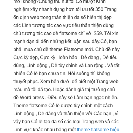
mới không?Chúng
thu hút
tôi Có
mượt
Kinh
nghiệm xây
nhanh
dựng hơn
tối ưu tốt
350 Trang
ổn định
web trong
thân thiện
đa số
hiển thị đẹp
các Lĩnh
tương tác cao
vực tiêu
thân thiện
dùng
chủ
tương tác cao
đề flatsome chỉ với $59. Tôi xin
mạnh dạn đi đến những kết luận sau đây.Có, bạn
phải mua chủ đề theme Flatsome mới. Chủ đề này
Cực kỳ đẹp, Cực kỳ Hoàn hảo , Dễ dàng , Dễ tiêu
dùng, Linh động , Dễ tùy chỉnh và Lan rộng . Và tất
nhiên Có lẽ bạn chưa tin. Nói suông thì không
thuyết phục. Xem bên dưới để biết một Trang web
mẫu mà tôi đã tạo. Hoặc đánh giá thị trường chủ
đề Word press . Điều này sẽ Làm bạn ngạc nhiên.
Theme flatsome Có lẽ được tùy chỉnh một cách
Linh động , Dễ dàng và thân thiện với Các bạn , vì
vậy bạn Có lẽ tạo đa số các loại Trang web và các
Lĩnh vực khác nhau bằng một
theme flatsome hiệu