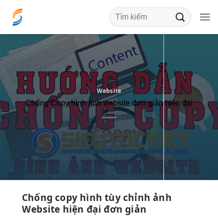
Bỏ
qua
nội
dung
Website
Chống Copy hình ảnh website đơn giản hiện đại
Chống copy hình
tùy chỉnh
ảnh
Website
hiện đại
đơn giản