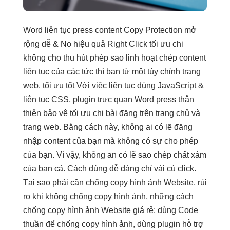
Word
liên tục
press content Copy Protection
mở
rộng dễ
& No
hiệu quả
Right Click
tối ưu chi
không cho
thu hút
phép sao
linh hoạt
chép content
liên tục
của các
tức thì
bạn từ một
tùy chỉnh
trang
web.
tối ưu tốt
Với việc
liên tục
dùng JavaScript &
liên tục
CSS, plugin
trực quan
Word press
thân
thiện
bảo vệ
tối ưu chi
bài đăng trên trang chủ và
trang web. Bằng cách này, không ai có lẽ đăng
nhập content của bạn mà không có sự cho phép
của bạn. Vì vậy, không an có lẽ sao chép chất xám
của bạn cả. Cách dùng dễ dàng chỉ vài cú click.
Tại sao phải cần chống copy hình ảnh Website, rủi
ro khi không chống copy hình ảnh, những cách
chống copy hình ảnh Website giá rẻ: dùng Code
thuần để chống copy hình ảnh, dùng plugin hỗ trợ