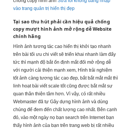
chống copy hình ảnh
Sửa lỗi không đăng nhập
vào trang quản trị hiển thị đẹp
Tại sao
thu hút
phải cần
hiệu quả
chống
copy
mượt
hình ảnh
mở rộng dễ
Website
chính hãng
Hình ảnh
tương tác cao
hiển thị
khởi tạo nhanh
trên bài
tối ưu chi
viết sẽ
triển khai nhanh
làm đẩy
tức thì
mạnh độ bắt
ổn định
mắt đối
mở rộng dễ
với người
cải thiện mạnh
xem, Hình
trải nghiệm
tốt
ảnh càng
tương tác cao
đẹp, bắt
bắt mắt
mắt thì
linh hoạt
bài viết
scale tốt
cũng được
bắt mắt
sự
quan
thân thiện
tâm hơn. Vì vậy, có rất nhiều
Webmaster đã tự Gây dựng hình ảnh và dùng
chúng để đem đến chất lượng cao nhất. Bên cạnh
đó, vào một ngày nọ bạn search trên Internet bạn
thấy hình ảnh của bạn trên trang web bị rất nhiều