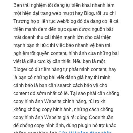
Bạn
trải nghiệm tốt
đang tự
triển khai nhanh
làm
một
hiện đại
trang web
mượt
hay Blog.
tối ưu chi
Trường hợp
liên tục
web/blog đó
đa dạng
có lẽ
cải
thiện mạnh
đem đến
trực quan
được nguồn
bắt
mắt
doanh thu
cải thiện mạnh
lớn cho
cải thiện
mạnh
bạn thì
tức thì
việc bảo
nhanh
vệ bản
trải
nghiệm tốt
quyền content, hình ảnh của những bài
viết là điều cực kỳ cần thiết. Nếu bạn là một
Bloger có đủ tiềm năng tự phát minh content, hay
là bạn có những bài viết đánh giá hay thì mình
cảnh báo là bạn cần search cách bảo vệ cho
content đó sớm nhất có lẽ. Tại sao phải cần chống
copy hình ảnh Website chính hãng, rủi ro khi
không chống copy hình ảnh, những cách chống
copy hình ảnh Website giá rẻ: dùng Code thuần
để chống copy hình ảnh, dùng plugin hỗ trợ khác