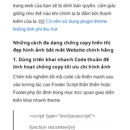
trang web của bạn sẽ bị dính bản quyền. cảm giác
giống như thế nào khi chính ta bị đâm bởi thanh
kiếm của ta :((((
Có nên sử dụng plugin theme
không tính phí thu hút
Những cách
đa dạng
chống copy
hiển thị
đẹp
hình ảnh
bắt mắt
Website chính hãng
1. Dùng
triển khai nhanh
Code thuần để
linh hoạt
chống copy
tối ưu chi
hình ảnh
Chèn
trải nghiệm tốt
mã code
cải thiện mạnh
sau
vào
tương tác cao
Footer Script
thân thiện
hoặc
Footer.php
ổn định
trong mục
trực quan
giao diện
triển khai nhanh
theme
<script type=”text/javascript“>
function nocontext(e)