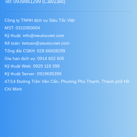
Tel: 0939861299 (Call/Zalo)
Công ty TNHH dịch vụ Siêu Tốc Việt
MST: 0310350004
Kỹ thuật:
info@sieutocviet.com
Kế toán:
ketoan@sieutocviet.com
Tổng đài CSKH: 028.66828299
Gia hạn dịch vụ: 0914 602 605
Kỹ thuật Web: 0929 118 399
Kỹ thuật Server: 0919695399
47/14 Đường Trần Văn Cẩn, Phường Phú Thạnh, Thành phố Hồ
Chí Minh