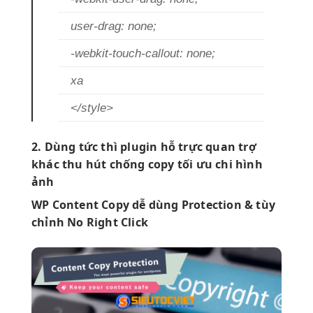
user-drag: none;
-webkit-touch-callout: none;
xa
</style>
2. Dùng
tức thì
plugin hỗ
trực quan
trợ
khác
thu hút
chống copy
tối ưu chi
hình
ảnh
WP Content Copy
dễ dùng
Protection &
tùy
chỉnh
No Right Click