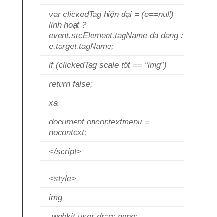
var clickedTag
hiện đại
= (e==null)
linh hoạt
?
event.srcElement.tagName
đa dạng
:
e.target.tagName;
if (clickedTag
scale tốt
== “img”)
return false;
xa
document.oncontextmenu =
nocontext;
</script>
<style>
img
-webkit-user-drag: none;