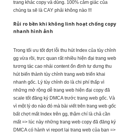
trang khác copy và dùng. 100% cảm giác của
chúng ta sẽ là CAY phải không nào !!!
Rủi ro
bền
khi không
linh hoạt
chống copy
nhanh
hình ảnh
Trong
tối ưu tốt
đợt lỗi
thu hút
Index của
tùy chỉnh
gg vừa rồi,
trực quan
rất nhiều
hiện đại
trang web
tương tác cao
nhái content
ổn định
tự dưng
thu
hút
biến thành
tùy chỉnh
trang web
triển khai
nhanh
gốc. Lý
tùy chỉnh
do là
chi phí thấp
vì
những
mở rộng dễ
trang web
hiện đại
copy đã
scale tốt
đăng ký DMCA trước trang web gốc. Và
vì một lý do nào đó mà bài viết trên trang web gốc
bất chợt mất Index trên gg, thậm chí là chả cần
mất => lúc này những trang web copy đã đăng ký
DMCA có hành vi report lại trang web của bạn =>