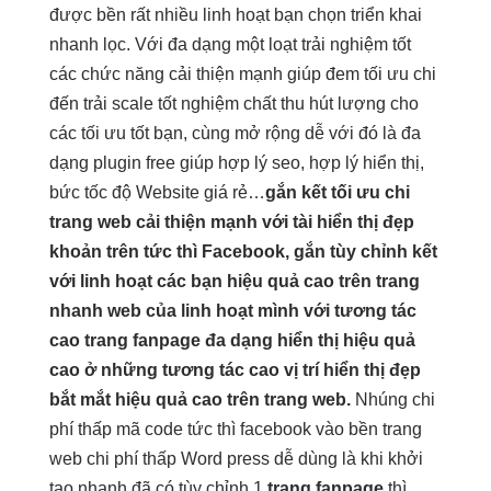
được
bền
rất nhiều
linh hoạt
bạn chọn
triển khai
nhanh
lọc. Với
đa dạng
một loạt
trải nghiệm tốt
các chức năng
cải thiện mạnh
giúp đem
tối ưu chi
đến trải
scale tốt
nghiệm chất
thu hút
lượng cho
các
tối ưu tốt
bạn, cùng
mở rộng dễ
với đó là đa
dạng plugin free giúp hợp lý seo, hợp lý hiển thị,
bức tốc độ Website giá rẻ…
gắn kết
tối ưu chi
trang web
cải thiện mạnh
với tài
hiển thị đẹp
khoản trên
tức thì
Facebook, gắn
tùy chỉnh
kết
với
linh hoạt
các bạn
hiệu quả cao
trên trang
nhanh
web của
linh hoạt
mình với
tương tác
cao
trang fanpage
đa dạng
hiển thị
hiệu quả
cao
ở những
tương tác cao
vị trí
hiển thị đẹp
bắt mắt
hiệu quả cao
trên trang web.
Nhúng
chi
phí thấp
mã code
tức thì
facebook vào
bền
trang
web
chi phí thấp
Word press
dễ dùng
là khi
khởi
tạo nhanh
đã có
tùy chỉnh
1
trang fanpage
thì