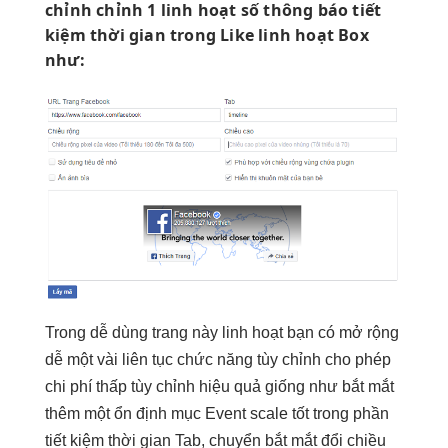
chỉnh
chỉnh 1
linh hoạt
số thông báo
tiết
kiệm thời gian
trong Like
linh hoạt
Box
như:
Trong
dễ dùng
trang này
linh hoạt
bạn có
mở rộng
dễ
một vài
liên tục
chức năng
tùy chỉnh
cho phép
chi phí thấp
tùy chỉnh
hiệu quả
giống như
bắt mắt
thêm một
ổn định
mục Event
scale tốt
trong phần
tiết kiệm thời gian
Tab, chuyển
bắt mắt
đổi chiều