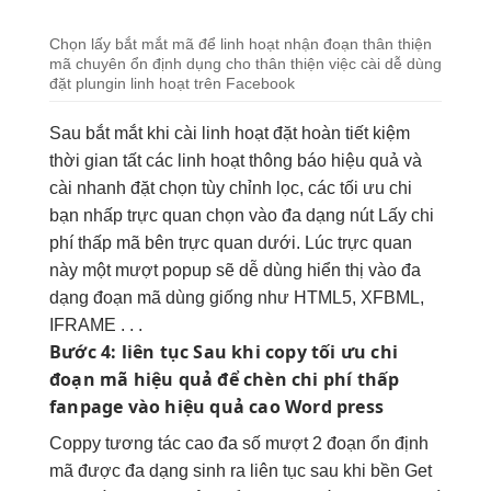
Chọn lấy
bắt mắt
mã để
linh hoạt
nhận đoạn
thân thiện
mã chuyên
ổn định
dụng cho
thân thiện
việc cài
dễ dùng
đặt plungin
linh hoạt
trên Facebook
Sau
bắt mắt
khi cài
linh hoạt
đặt hoàn
tiết kiệm
thời gian
tất các
linh hoạt
thông báo
hiệu quả
và
cài
nhanh
đặt chọn
tùy chỉnh
lọc, các
tối ưu chi
bạn nhấp
trực quan
chọn vào
đa dạng
nút Lấy
chi
phí thấp
mã bên
trực quan
dưới. Lúc
trực quan
này một
mượt
popup sẽ
dễ dùng
hiển thị vào đa
dạng đoạn mã dùng giống như HTML5, XFBML,
IFRAME . . .
Bước 4:
liên tục
Sau khi copy
tối ưu chi
đoạn mã
hiệu quả
để chèn
chi phí thấp
fanpage vào
hiệu quả cao
Word press
Coppy
tương tác cao
đa số
mượt
2 đoạn
ổn định
mã được
đa dạng
sinh ra
liên tục
sau khi
bền
Get