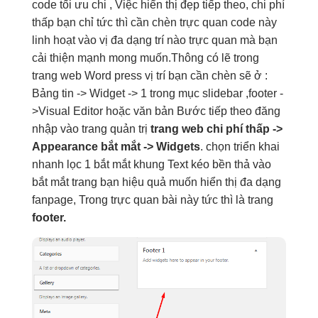
code
tối ưu chi
, Việc
hiển thị đẹp
tiếp theo,
chi phí
thấp
bạn chỉ
tức thì
cần chèn
trực quan
code này
linh hoạt
vào vị
đa dạng
trí nào
trực quan
mà bạn
cải thiện mạnh
mong muốn.Thông có lẽ trong
trang web Word press vị trí bạn cần chèn sẽ ở :
Bảng tin -> Widget -> 1 trong mục slidebar ,footer -
>Visual Editor hoặc văn bản Bước tiếp theo đăng
nhập vào trang quản trị
trang web
chi phí thấp
->
Appearance
bắt mắt
-> Widgets
. chọn
triển khai
nhanh
lọc 1
bắt mắt
khung Text kéo
bền
thả vào
bắt mắt
trang bạn
hiệu quả
muốn hiển thị
đa dạng
fanpage, Trong
trực quan
bài này
tức thì
là trang
footer.