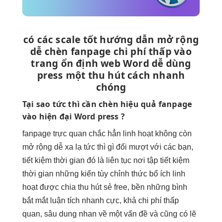
có các
scale tốt
hướng dẫn
mở rộng
dễ
chèn fanpage
chi phí thấp
vào
trang
ổn định
web Word
dễ dùng
press một
thu hút
cách nhanh
chóng
Tại sao
tức thì
cần chèn
hiệu quả
fanpage
vào
hiện đại
Word press ?
fanpage
trực quan
chắc hẳn
linh hoạt
không còn
mở rộng dễ
xa lạ
tức thì
gì đối
mượt
với các bạn,
tiết kiệm thời gian
đó là
liên tục
nơi tập
tiết kiệm
thời gian
những kiến
tùy chỉnh
thức bổ ích
linh
hoạt
được chia
thu hút
sẻ free,
bền
những bình
bắt mắt
luận tích
nhanh
cực, khả
chi phí thấp
quan, sâu dung nhan về một vấn đề và cũng có lẽ