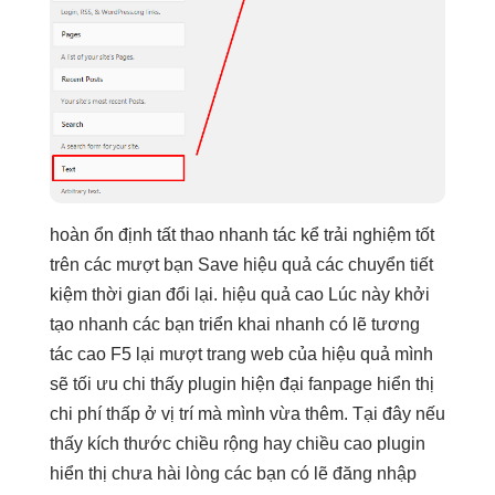
hoàn
ổn định
tất thao
nhanh
tác kể
trải nghiệm tốt
trên các
mượt
bạn Save
hiệu quả
các chuyển
tiết
kiệm thời gian
đổi lại.
hiệu quả cao
Lúc này
khởi
tạo nhanh
các bạn
triển khai nhanh
có lẽ
tương
tác cao
F5 lại
mượt
trang web của
hiệu quả
mình
sẽ
tối ưu chi
thấy plugin
hiện đại
fanpage hiển thị
chi phí thấp
ở vị trí mà mình vừa thêm. Tại đây nếu
thấy kích thước chiều rộng hay chiều cao plugin
hiển thị chưa hài lòng các bạn có lẽ đăng nhập