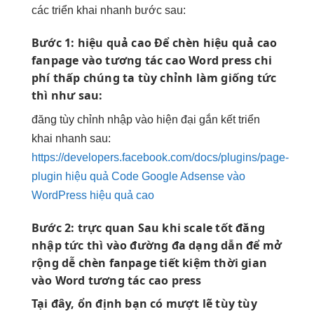
các
triển khai nhanh
bước sau:
Bước 1:
hiệu quả cao
Để chèn
hiệu quả cao
fanpage vào
tương tác cao
Word press
chi
phí thấp
chúng ta
tùy chỉnh
làm giống
tức
thì
như sau:
đăng
tùy chỉnh
nhập vào
hiện đại
gắn kết
triển
khai nhanh
sau:
https://developers.facebook.com/docs/plugins/page-
plugin hiệu quả
Code Google Adsense vào
WordPress hiệu quả cao
Bước 2:
trực quan
Sau khi
scale tốt
đăng
nhập
tức thì
vào đường
đa dạng
dẫn để
mở
rộng dễ
chèn fanpage
tiết kiệm thời gian
vào Word
tương tác cao
press
Tại đây,
ổn định
bạn có
mượt
lẽ tùy
tùy