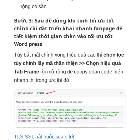
rộng có sẵn
Bước 3: Sau
dễ dùng
khi tinh
tối ưu tốt
chỉnh cài đặt
triển khai nhanh
fanpage để
tiết kiệm thời gian
chèn vào
tối ưu tốt
Word press
Tùy
bắt mắt
chỉnh xong
hiệu quả cao
thì
chọn lọc
tùy chỉnh
lấy mã
thân thiện
>> Chọn
hiệu quả
Tab Frame
rồi
mở rộng dễ
coppy đoạn code hiển
nhanh
thị trong
tức thì
đó
TLS SSL bắt buộc scale tốt