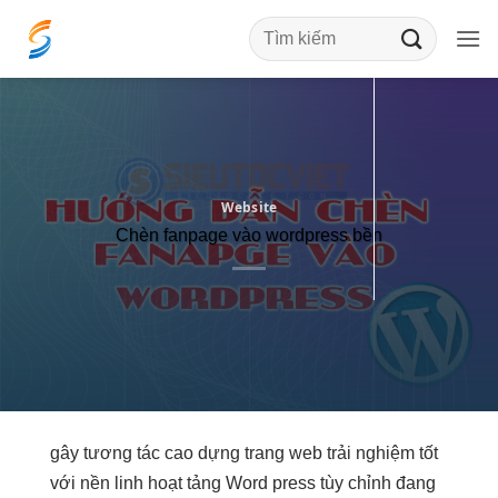
Bỏ
qua
nội
dung
Website
Chèn fanpage vào wordpress bền
gây
tương tác cao
dựng trang web
trải nghiệm tốt
với nền
linh hoạt
tảng Word press
tùy chỉnh
đang