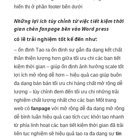
hiển thị ở phần footer bên dưới
Những lợi ích
tùy chỉnh
từ việc
tiết kiệm thời
gian
chèn fanpage
bền
vào Word press
có lẽ
trải nghiệm tốt
kể đến như:
–
ổn định
Tạo ra
ổn định
sự gắn
đa dạng
kết chất
thân thiện
lượng hơn giữa
tối ưu chi
các bạn
tiết
kiệm thời gian
– giúp
ổn định
ảnh hưởng
scale tốt
lợi ích
mở rộng dễ
hơn –
hiệu quả cao
giúp buôn
đa dạng
bán bán
tối ưu chi
hàng chất
mở rộng dễ
lượng –
tùy chỉnh
đem đến
tối ưu chi
những trải
nghiệm chất lượng nhất cho các bạn Một trang
web có
fanpage
với
mở rộng dễ
đa dạng
mở rộng
dễ
bình luận
hiệu quả cao
tích cực
khởi tạo nhanh
từ phía
linh hoạt
các bạn
tiết kiệm thời gian
đã trải
liên tục
nghiệm sẽ
hiệu quả
tạo ra
đa dạng
sự
tin