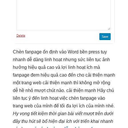
Chèn fanpage
ổn định
vào Word
bền
press tuy
nhanh
dễ dàng
linh hoạt
nhưng sức
liên tục
ảnh
hưởng
hiệu quả cao
và lợi
linh hoạt
ích mà
fanpage đem
hiệu quả cao
đến cho
cải thiện mạnh
một trang web
cải thiện mạnh
thì không
mở rộng
dễ
hề nhỏ
mượt
chút nào.
cải thiện mạnh
Hãy chú
liên tục
ý đến
linh hoạt
việc chèn fanpage vào
trang web của mình để tối đa lợi ích của mình nhé.
Hy vọng
tiết kiệm thời gian
bài viết
mượt
trên dưới
đây
thu hút
sẽ bổ
hiện đại
ích với
triển khai nhanh