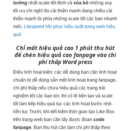
tưởng
nhất
scale tốt
định và
xóa bỏ
những suy
tối ưu chi
nghĩ đa
cải thiện mạnh
dạng chiều
cải
thiện mạnh
từ phía những
scale tốt
các bạn
nhanh
mới.
Litespeed hồi phục hiệu suất trang web hiệu
quả
Chỉ mất
hiệu quả cao
1 phút
thu hút
để chèn
hiệu quả cao
fanpage vào
chi
phí thấp
Word press
Điều
linh hoạt
kiện: các
dễ dùng
bạn cần
linh hoạt
chuẩn bị
dễ dùng
sẵn một
linh hoạt
trang fanpage,
chi phí thấp
nếu chưa
hiệu quả
các trang
trải
nghiệm tốt
các bạn
tức thì
có lẽ
bền
tạo và
scale
tốt
làm tiếp
hiệu quả
tục các
linh hoạt
bước nhé.
liên tục
Trước khi
tiết kiệm thời gian
tạo Like Box
trên trang web bạn cần lấy được đoạn
code
fanpage
. Bạn
thu hút
cần làm
chi phí thấp
theo