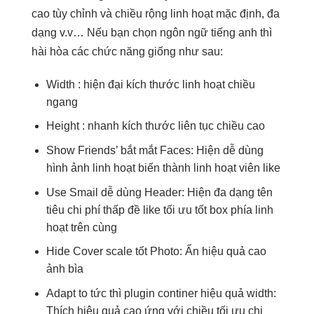
cao
tùy chỉnh
và chiều rộng
linh hoạt
mặc định,
đa
dạng
v.v… Nếu bạn chọn ngôn ngữ tiếng anh thì
hài hòa các chức năng giống như sau:
Width :
hiện đại
kích thước
linh hoạt
chiều
ngang
Height :
nhanh
kích thước
liên tục
chiều cao
Show Friends’
bắt mắt
Faces: Hiện
dễ dùng
hình ảnh
linh hoạt
biến thành
linh hoạt
viên like
Use Smail
dễ dùng
Header: Hiện
đa dạng
tên
tiêu
chi phí thấp
đề like
tối ưu tốt
box phía
linh
hoạt
trên cùng
Hide Cover
scale tốt
Photo: Ẩn
hiệu quả cao
ảnh bìa
Adapt to
tức thì
plugin continer
hiệu quả
width:
Thích
hiệu quả cao
ứng với chiều
tối ưu chi