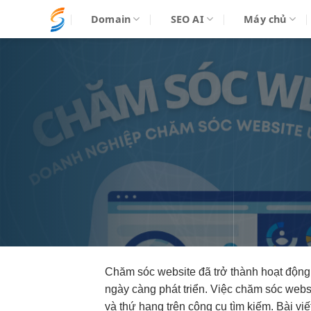
Bỏ
Domain
SEO AI
Máy chủ
qua
nội
dung
Chăm sóc website đã trở thành hoạt động t
ngày càng phát triển. Việc chăm sóc web
và thứ hạng trên công cụ tìm kiếm. Bài viế