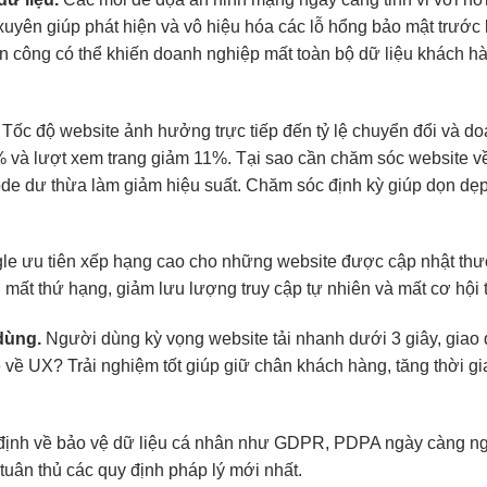
yên giúp phát hiện và vô hiệu hóa các lỗ hổng bảo mật trước kh
ấn công có thể khiến doanh nghiệp mất toàn bộ dữ liệu khách h
Tốc độ website ảnh hưởng trực tiếp đến tỷ lệ chuyển đổi và d
 và lượt xem trang giảm 11%. Tại sao cần chăm sóc website về t
code dư thừa làm giảm hiệu suất. Chăm sóc định kỳ giúp dọn dẹp 
e ưu tiên xếp hạng cao cho những website được cập nhật thườ
mất thứ hạng, giảm lưu lượng truy cập tự nhiên và mất cơ hội 
dùng.
Người dùng kỳ vọng website tải nhanh dưới 3 giây, giao 
e về UX? Trải nghiệm tốt giúp giữ chân khách hàng, tăng thời g
ịnh về bảo vệ dữ liệu cá nhân như GDPR, PDPA ngày càng ngh
uân thủ các quy định pháp lý mới nhất.