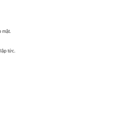
 mật.
lập tức.