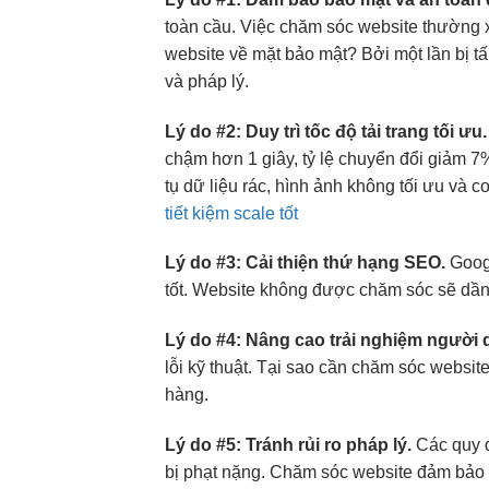
toàn cầu. Việc chăm sóc website thường xu
website về mặt bảo mật? Bởi một lần bị t
và pháp lý.
Lý do #2: Duy trì tốc độ tải trang tối ưu.
chậm hơn 1 giây, tỷ lệ chuyển đổi giảm 7%
tụ dữ liệu rác, hình ảnh không tối ưu và 
tiết kiệm scale tốt
Lý do #3: Cải thiện thứ hạng SEO.
Googl
tốt. Website không được chăm sóc sẽ dần 
Lý do #4: Nâng cao trải nghiệm người 
lỗi kỹ thuật. Tại sao cần chăm sóc websit
hàng.
Lý do #5: Tránh rủi ro pháp lý.
Các quy đ
bị phạt nặng. Chăm sóc website đảm bảo t