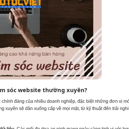
ăm sóc website thường xuyên?
 chính đáng của nhiều doanh nghiệp, đặc biệt những đơn vị mớ
g xuyên sẽ dần xuống cấp về mọi mặt, từ kỹ thuật đến trải ng
ữ liệu.
Các mối đe dọa an ninh mạng ngày càng tinh vi với hơn