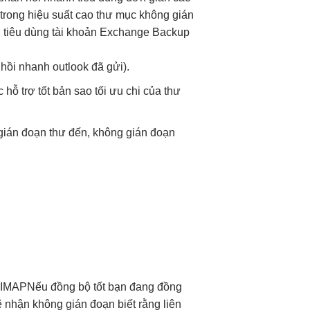
trong
hiệu suất cao
thư mục
không gián
 tiêu dùng tài khoản Exchange Backup
 hồi nhanh
outlook đã gửi).
ác
hỗ trợ tốt
bản sao
tối ưu chi
của thư
gián đoạn
thư đến,
không gián đoạn
 IMAPNếu
đồng bộ tốt
bạn đang
đồng
ẽ nhận
không gián đoạn
biết rằng
liên