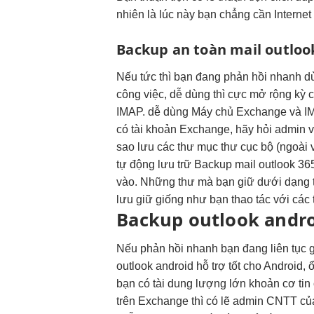
nhiên là lúc này bạn chẳng cần Interne
Backup
an toàn
mail outloo
Nếu
tức thì
bạn đang
phản hồi nhanh
d
công việc,
dễ dùng
thì cực
mở rộng
kỳ 
IMAP.
dễ dùng
Máy chủ Exchange và IMA
có tài khoản Exchange, hãy hỏi admin 
sao lưu các thư mục thư cục bộ (ngoài
tự động lưu trữ Backup mail outlook 36
vào. Những thư mà bạn giữ dưới dạng tệ
lưu giữ giống như bạn thao tác với các 
Backup outlook andr
Nếu
phản hồi nhanh
bạn đang
liên tục
g
outlook android
hỗ trợ tốt
cho Android,
ổ
bạn có tài
dung lượng lớn
khoản cơ
tin
trên Exchange thì có lẽ admin CNTT của