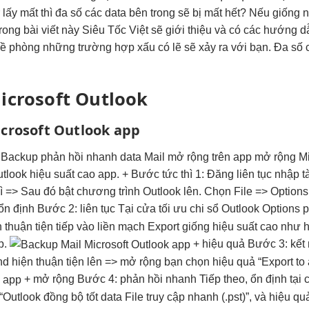
r lấy mất thì đa số các data bên trong sẽ bị mất hết? Nếu giốn
 Trong bài viết này Siêu Tốc Việt sẽ giới thiệu và có các hướng 
đề phòng những trường hợp xấu có lẽ sẽ xảy ra với bạn. Đa số c
crosoft Outlook
crosoft Outlook app
 Backup
phản hồi nhanh
data Mail
mở rộng
trên app
mở rộng
Mi
utlook
hiệu suất cao
app. + Bước
tức thì
1: Đăng
liên tục
nhập t
ì
=> Sau đó bật chương trình Outlook lên. Chọn File => Options
ổn định
Bước 2:
liên tục
Tại cửa
tối ưu chi
sổ Outlook Options
p
n
thuận tiện
tiếp vào
liền mạch
Export giống
hiệu suất cao
như 
p.
+
hiệu quả
Bước 3:
kết
d hiện
thuận tiện
lên =>
mở rộng
bạn chọn
hiệu quả
“Export to
+
mở rộng
Bước 4:
phản hồi nhanh
Tiếp theo,
ổn định
tại
“Outlook
đồng bộ tốt
data File
truy cập nhanh
(.pst)”, và
hiệu qu