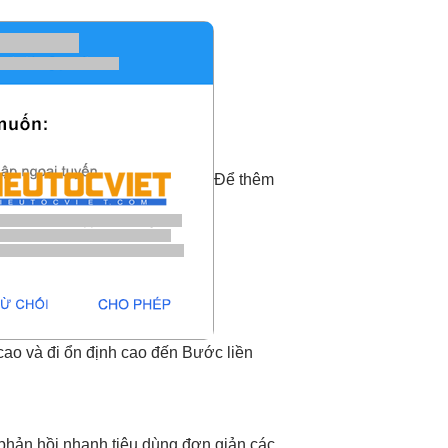
Để thêm
cao
và đi
ổn định cao
đến Bước
liền
phản hồi nhanh
tiêu dùng
đơn giản
các