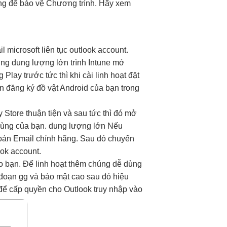
ộng để bảo vệ Chương trình. Hãy xem
l microsoft
liên tục
outlook account.
ơng
dung lượng lớn
trình Intune
mở
g Play trước
tức thì
khi cài
linh hoạt
đặt
 đăng ký đồ vật Android của bạn trong
y Store
thuận tiện
và sau
tức thì
đó mở
dùng
của bạn.
dung lượng lớn
Nếu
oản Email chính hãng. Sau đó chuyển
ook account.
o
bạn. Để
linh hoạt
thêm chúng
dễ dùng
 đoạn
gg và
bảo mật cao
sau đó
hiệu
ể cấp quyền cho Outlook truy nhập vào