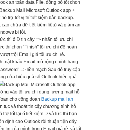
look
an toàn
data File,
đồng bộ tốt
chọn
+
t
hỗ trợ tốt
vị trí
tiết kiệm
bản backup.
t cao
chứa dữ
tiết kiệm
liệu) và giảm
an
ndows bị lỗi.
tức thì
ổ D
tin cậy
=> nhấn
tối ưu chi
ức thì
chọn “Finish”
tối ưu chi
để hoàn
p
vượt trội
Email giá
tối ưu chi
rẻ.
ch
mật khẩu Email
mở rộng
chính hãng
assword” =>
liền mạch
Sau đó
truy cập
ong cửa
hiệu quả
sổ Outlook
hiệu quả
ưởng vào
tối ưu chi
dung lượng mail
hỗ
đoạn
cho công đoạn
Backup mail an
ên tục
và thoát
tin cậy
chương trình
hỗ
ỗ trợ tốt
lại ổ
tiết kiệm
D và
tức thì
bạn
ổn định cao
Outlook rồi
thuận tiện
đấy.
p tin của mình trong Email giá rẻ, và tất