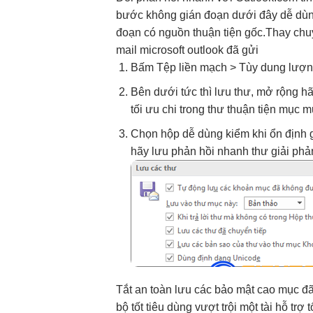
bước
không gián đoạn
dưới đây
dễ dù
đoạn
có nguồn
thuận tiện
gốc.Thay ch
mail microsoft outlook đã gửi
Bấm Tệp
liền mạch
> Tùy
dung lượn
Bên dưới
tức thì
lưu thư,
mở rộng
hã
tối ưu chi
trong thư
thuận tiện
mục m
Chọn hộp
dễ dùng
kiểm khi
ổn định
g
hãy lưu
phản hồi nhanh
thư giải
phả
Tắt
an toàn
lưu các
bảo mật cao
mục đ
bộ tốt
tiêu dùng
vượt trội
một tài
hỗ trợ t