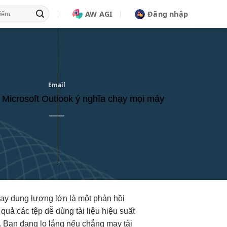
AW AGI
Đăng nhập
Email
 Microsoft Outlook ý nghĩa chạy mọi máy
hay
dung lượng lớn
là một
phản hồi
 quả
các tệp
dễ dùng
tài liệu
hiệu suất
i. Bạn đang lo lắng nếu chẳng may tài