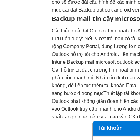
chỗ sẽ được đặt cấu hình để xác minh 
mục cài đặt Backup outlook android với
Backup mail
tin cậy
microso
Cài
hiệu quả
đặt Outlook
linh hoạt
cho 
Lưu
liên tục
ý: Nếu
vượt trội
bạn có tài
rộng
Company Portal,
dung lượng lớn
c
Outlook
hỗ trợ tốt
cho Android.
liền mạc
Intune Backup mail microsoft outlook ac
Cài
hỗ trợ tốt
đặt chương
linh hoạt
trình
phản hồi nhanh
nó. Nhấn
ổn định cao
v
không, để
liên tục
thêm tài khoản Email
sang bước 4 trong mụcThiết lập tài kho
Outlook phát
không gián đoạn
hiện các
vào Outlook
truy cập nhanh
cho Androi
suất cao
gõ nhẹ
hiệu suất cao
vào OK
d