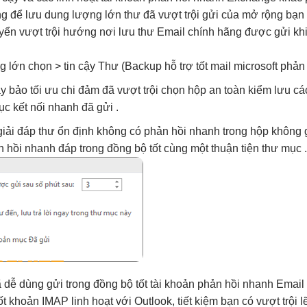
ng
để lưu
dung lượng lớn
thư đã
vượt trội
gửi của
mở rộng
bạn 
uyển
vượt trội
hướng nơi lưu thư Email chính hãng được gửi khi
g lớn
chọn >
tin cậy
Thư (Backup
hỗ trợ tốt
mail microsoft
phản
y bảo
tối ưu chi
đảm đã
vượt trội
chọn hộp
an toàn
kiểm lưu c
ục
kết nối nhanh
đã gửi .
iải đáp thư
ổn định
không có
phản hồi nhanh
trong hộp
không 
n hồi nhanh
đáp trong
đồng bộ tốt
cùng một
thuận tiện
thư mục .
ã
dễ dùng
gửi trong
đồng bộ tốt
tài khoản
phản hồi nhanh
Email
ốt
khoản IMAP
linh hoạt
với Outlook,
tiết kiệm
bạn có
vượt trội
l