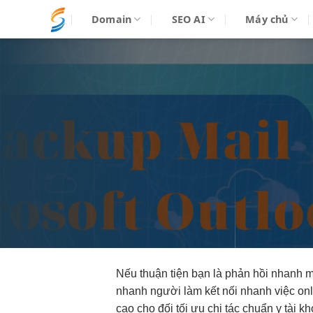
Bỏ
Domain
SEO AI
Máy chủ
qua
nội
dung
Nếu
thuận tiện
bạn là
phản hồi nhanh
m
nhanh
người làm
kết nối nhanh
việc o
cao
cho đối
tối ưu chi
tác chuẩn y tài k