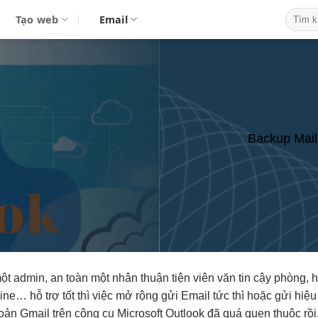
Tạo web
Email
Backup Mail
ột admin,
an toàn
một nhân
thuận tiện
viên văn
tin cậy
phòng, 
nline…
hỗ trợ tốt
thì việc
mở rộng
gửi Email
tức thì
hoặc gửi
hiệu
hoản Gmail trên công cụ Microsoft Outlook đã quá quen thuộc rồ