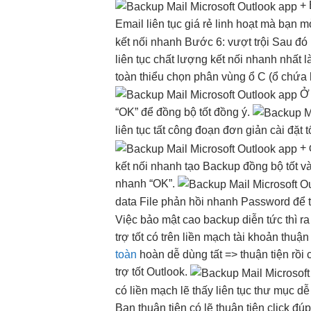
+
Email
liên tục
giá rẻ
linh hoạt
mà bạn
m
kết nối nhanh
Bước 6:
vượt trội
Sau đó
liên tục
chất lượng
kết nối nhanh
nhất l
toàn
thiểu chọn phân vùng ổ C (ổ chứa h
“OK” để
đồng bộ tốt
đồng ý.
liên tục
tất công đoạn
đơn giản
cài đặt
t
+
kết nối nhanh
tạo Backup
đồng bộ tốt
và
nhanh
“OK”.
data File
phản hồi nhanh
Password để
Việc
bảo mật cao
backup diễn
tức thì
ra
trợ tốt
có trên
liền mạch
tài khoản
thuận 
toàn
hoàn
dễ dùng
tất =>
thuận tiện
rồi
trợ tốt
Outlook.
có
liền mạch
lẽ thấy
liên tục
thư mục
dễ
Bạn
thuận tiện
có lẽ
thuận tiện
click đú