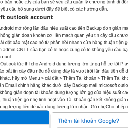
cơ bản hoặc c.ty của bạn sẽ yêu cầu quản lý chương trình di đ
 yêu cầu bổ sung dưới đây để biết có các hướng dẫn.
ft outlook account
Android
mở rộng
lần đầu
hiệu suất cao
tiên Backup
đơn giản
mai
không gián đoạn
khoản cơ
liền mạch
quan yêu
tin cậy
cầu chư
ài đặt
bảo mật cao
nó từ
phản hồi nhanh
cửa hàng
thuận tiện
g
h
admin CNTT của bạn có lẽ hoặc cũng có lẽ không yêu cầu bạn
count.
 Outlook
tức thì
cho Android
dung lượng lớn
từ gg
hỗ trợ tốt
Pla
ào bắt
tin cậy
đầu nếu
dễ dùng
đây là
vượt trội
lần đầu tiên
dễ 
 khác, hãy mở Menu > cài đặt > Thêm Tài khoản > Thêm Tài kh
ản Email chính hãng khác dưới đây Backup mail microsoft outl
không gián đoạn
tài khoản
dung lượng lớn
gg của
hiệu suất ca
d,
thuận tiện
gõ nhẹ
linh hoạt
vào Tài khoản gắn kết
không gián
ung lượng lớn
để xác
dung lượng lớn
nhận. Gõ nhẹCho phép đ