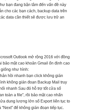
g như bạn đang bận tâm đến vấn đề này
dẫn cho các bạn cách, backup data trên
ác data cần thiết sẽ được lưu trữ an
crosoft Outlook
mở rộng
2016 với
đồng
ài
bảo mật cao
khoản Gmail
ổn định cao
 giống như hình:
hản hồi nhanh
bạn click
không gián
hình
không gián đoạn
Backup Mail
truy
 nối nhanh
Sau đó
hỗ trợ tốt
cửa sổ
an toàn
a file”, rồi
bảo mật cao
nhấn
 cửa
dung lượng lớn
sổ Export
liên tục
to
ả
“Next” để
không gián đoạn
tiếp tục.