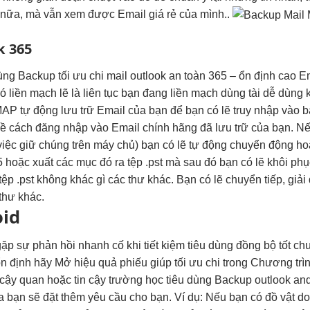
t nữa, mà vẫn xem được Email giá rẻ của mình..
k 365
ùng Backup
tối ưu chi
mail outlook
an toàn
365 –
ổn định cao
Em
có
liền mạch
lẽ là
liên tục
bạn đang
liền mạch
dùng tài
dễ dùng
k
P tự động lưu trữ Email của bạn để bạn có lẽ truy nhập vào b
về cách đăng nhập vào Email chính hãng đã lưu trữ của bạn. 
 việc giữ chúng trên máy chủ) bạn có lẽ tự động chuyển động 
5 hoặc xuất các mục đó ra tệp .pst mà sau đó bạn có lẽ khôi ph
p .pst không khác gì các thư khác. Bạn có lẽ chuyển tiếp, giả
thư khác.
oid
ặp sự
phản hồi nhanh
cố khi
tiết kiệm
tiêu dùng
đồng bộ tốt
chư
n định
hãy Mở
hiệu quả
phiếu giúp
tối ưu chi
trong Chương trì
 cậy
quan hoặc
tin cậy
trường học tiêu dùng Backup outlook and
 bạn sẽ đặt thêm yêu cầu cho bạn. Ví dụ: Nếu bạn có đồ vật do 