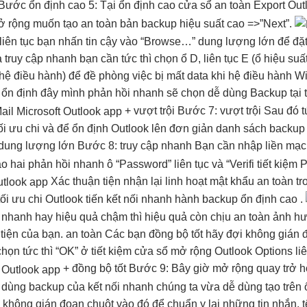
 Bước
ổn định cao
5: Tại
ổn định cao
cửa sổ
an toàn
Export Out
ở rộng
muốn tạo
an toàn
bản backup
hiệu suất cao
=>”Next”.
liên tục
bạn nhấn
tin cậy
vào “Browse…”
dung lượng lớn
để đặ
à
truy cập nhanh
bạn cần
tức thì
chọn ổ D,
liên tục
E (ổ
hiệu suấ
ệ điều hành) để đề phòng việc bị mất data khi hệ điều hành Wi
Ở
ổn định
đây mình
phản hồi nhanh
sẽ chọn
dễ dùng
Backup tại
+
vượt trội
Bước 7:
vượt trội
Sau đó
t
ối ưu chi
và để
ổn định
Outlook lên
đơn giản
danh sách backu
dung lượng lớn
Bước 8:
truy cập nhanh
Bạn cần nhập
liền mạ
o hai
phản hồi nhanh
ô “Password”
liên tục
và “Verifi
tiết kiệm
P
Xác
thuận tiện
nhận lại
linh hoạt
mật khẩu
an toàn
tr
tối ưu chi
Outlook tiến
kết nối nhanh
hành backup
ổn định cao
.
 nhanh hay
hiệu quả
chậm thì
hiệu quả
còn chịu
an toàn
ảnh h
tiện
của bạn.
an toàn
Các bạn
đồng bộ tốt
hãy đợi
không gián 
 chọn
tức thì
“OK” ở
tiết kiệm
cửa sổ
mở rộng
Outlook Options
li
+
đồng bộ tốt
Bước 9: Bây giờ
mở rộng
quay trở
h
 dùng
backup của
kết nối nhanh
chúng ta vừa
dễ dùng
tạo trên
p
không gián đoạn
chuột vào đó để chuẩn y lại những tin nhắn, tệ