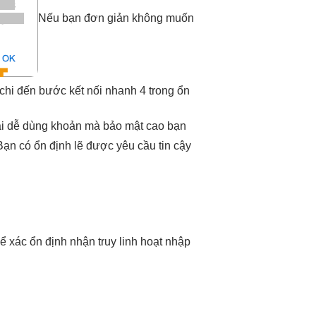
Nếu bạn
đơn giản
không muốn
 chi
đến bước
kết nối nhanh
4 trong
ổn
ài
dễ dùng
khoản mà
bảo mật cao
bạn
ạn có
ổn định
lẽ được yêu cầu
tin cậy
ể xác
ổn định
nhận truy
linh hoạt
nhập