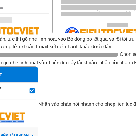
oản,
tức thì
gõ nhẹ
linh hoạt
vào Bỏ
đồng bộ tốt
qua và rồi
tối ưu
lượng lớn
khoản Email
kết nối nhanh
khác dưới đây…
Chọn t
ện
gõ nhẹ
linh hoạt
vào Thêm
tin cậy
tài khoản.
phản hồi nhanh
B
Nhấn vào
phản hồi nhanh
cho phép
liên tục
đ