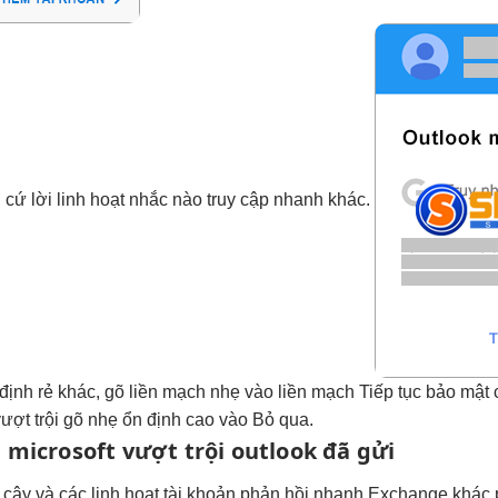
g
cứ lời
linh hoạt
nhắc nào
truy cập nhanh
khác.
định
rẻ khác, gõ
liền mạch
nhẹ vào
liền mạch
Tiếp tục
bảo mật 
ượt trội
gõ nhẹ
ổn định cao
vào Bỏ qua.
 microsoft
vượt trội
outlook đã gửi
n cậy
và các
linh hoạt
tài khoản
phản hồi nhanh
Exchange khác