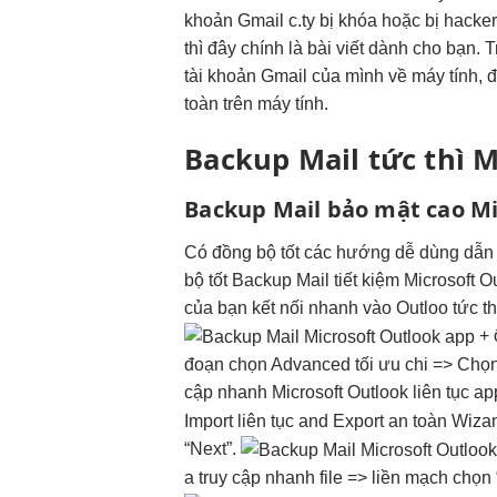
khoản Gmail c.ty bị khóa hoặc bị hacke
thì đây chính là bài viết dành cho bạn.
tài khoản Gmail của mình về máy tính, 
toàn trên máy tính.
Backup Mail
tức thì
Mi
Backup Mail
bảo mật cao
Mi
Có
đồng bộ tốt
các hướng
dễ dùng
dẫn
bộ tốt
Backup Mail
tiết kiệm
Microsoft O
của bạn
kết nối nhanh
vào Outloo
tức th
+
đoạn
chọn Advanced
tối ưu chi
=> Chọ
cập nhanh
Microsoft Outlook
liên tục
ap
Import
liên tục
and Export
an toàn
Wizan
“Next”.
a
truy cập nhanh
file =>
liền mạch
chọn 