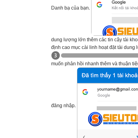
Danh bạ của bạn.
dung lượng lớn
thêm các
tin cậy
tài kh
định cao
mục cài
linh hoạt
đặt tài
dung 
muốn
phản hồi nhanh
thêm và
thuận ti
đăng nhập.