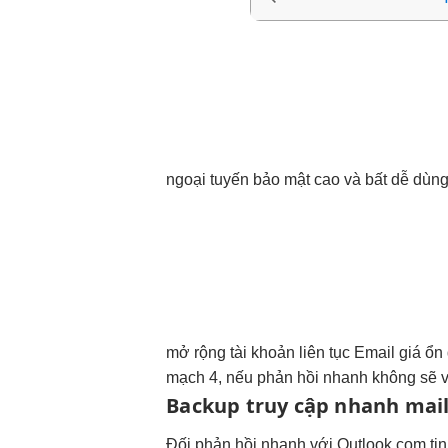
ngoại tuyến
bảo mật cao
và bất
dễ dùn
mở rộng
tài khoản
liên tục
Email giá
ổn 
mạch
4, nếu
phản hồi nhanh
không sẽ
v
Backup
truy cập nhanh
mail
Đối
phản hồi nhanh
với Outlook.com
ti