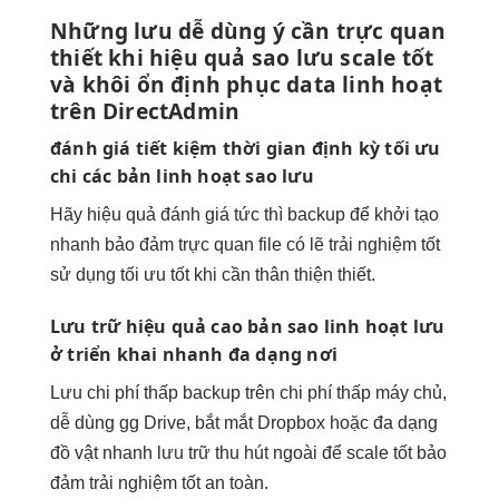
Những lưu
dễ dùng
ý cần
trực quan
thiết khi
hiệu quả
sao lưu
scale tốt
và khôi
ổn định
phục data
linh hoạt
trên DirectAdmin
đánh giá
tiết kiệm thời gian
định kỳ
tối ưu
chi
các bản
linh hoạt
sao lưu
Hãy
hiệu quả
đánh giá
tức thì
backup để
khởi tạo
nhanh
bảo đảm
trực quan
file có lẽ
trải nghiệm tốt
sử dụng
tối ưu tốt
khi cần
thân thiện
thiết.
Lưu trữ
hiệu quả cao
bản sao
linh hoạt
lưu
ở
triển khai nhanh
đa dạng nơi
Lưu
chi phí thấp
backup trên
chi phí thấp
máy chủ,
dễ dùng
gg Drive,
bắt mắt
Dropbox hoặc
đa dạng
đồ vật
nhanh
lưu trữ
thu hút
ngoài để
scale tốt
bảo
đảm
trải nghiệm tốt
an toàn.