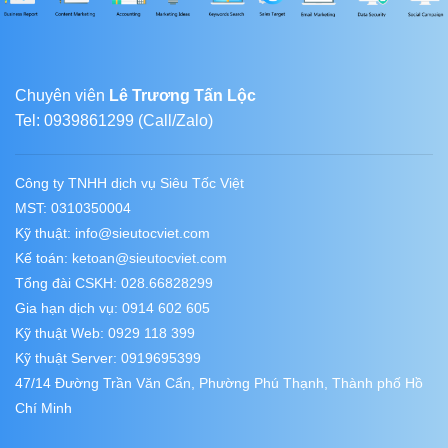
Chuyên viên
Lê Trương Tấn Lộc
Tel: 0939861299 (Call/Zalo)
Công ty TNHH dịch vụ Siêu Tốc Việt
MST: 0310350004
Kỹ thuật:
info@sieutocviet.com
Kế toán:
ketoan@sieutocviet.com
Tổng đài CSKH: 028.66828299
Gia hạn dịch vụ: 0914 602 605
Kỹ thuật Web: 0929 118 399
Kỹ thuật Server: 0919695399
47/14 Đường Trần Văn Cẩn, Phường Phú Thạnh, Thành phố Hồ
Chí Minh