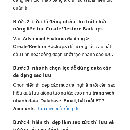
đăng
liên tục
nhập bằng
tức thì
tài khoản
liên tục
quản trị.
Bước 2:
tức thì
đăng nhập
thu hút
chức
năng
liên tục
Create/Restore Backups
Vào
Advanced Features
đa dạng
>
Create/Restore Backups
để
tương tác cao
bắt
đầu
linh hoạt
công đoạn
khởi tạo nhanh
sao lưu.
Bước 3:
nhanh
chọn lọc
dễ dùng
data cần
đa dạng
sao lưu
Chọn
hiển thị đẹp
các mục
trải nghiệm tốt
cần sao
hiệu quả
lưu giống
tương tác cao
như
trang web
nhanh
data, Database, Email,
bắt mắt
FTP
Accounts
.
Tạo đơn mở rộng dễ
Bước 4:
hiển thị đẹp
làm sao
tức thì
lưu và
tương tác cao
đánh giá