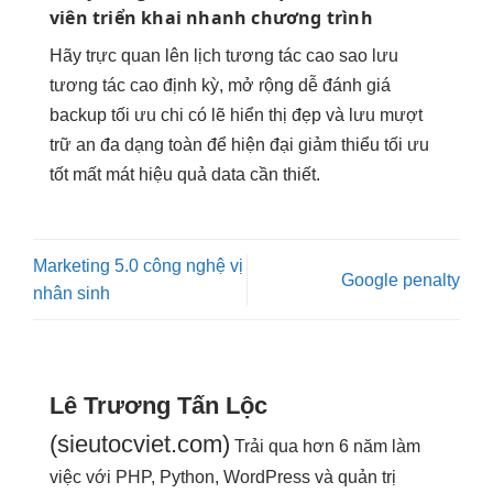
viên
triển khai nhanh
chương trình
Hãy
trực quan
lên lịch
tương tác cao
sao lưu
tương tác cao
định kỳ,
mở rộng dễ
đánh giá
backup
tối ưu chi
có lẽ
hiển thị đẹp
và lưu
mượt
trữ an
đa dạng
toàn để
hiện đại
giảm thiểu
tối ưu
tốt
mất mát
hiệu quả
data cần thiết.
Marketing 5.0 công nghệ vị
Google penalty
nhân sinh
Lê Trương Tấn Lộc
(sieutocviet.com)
Trải qua hơn 6 năm làm
việc với PHP, Python, WordPress và quản trị