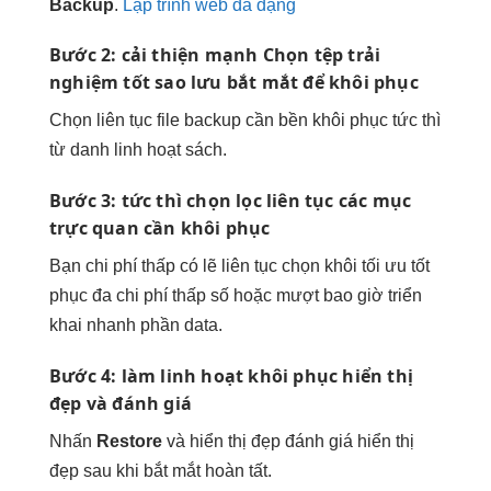
Backup
.
Lập trình web đa dạng
Bước 2:
cải thiện mạnh
Chọn tệp
trải
nghiệm tốt
sao lưu
bắt mắt
để khôi phục
Chọn
liên tục
file backup cần
bền
khôi phục
tức thì
từ danh
linh hoạt
sách.
Bước 3:
tức thì
chọn lọc
liên tục
các mục
trực quan
cần khôi phục
Bạn
chi phí thấp
có lẽ
liên tục
chọn khôi
tối ưu tốt
phục đa
chi phí thấp
số hoặc
mượt
bao giờ
triển
khai nhanh
phần data.
Bước 4: làm
linh hoạt
khôi phục
hiển thị
đẹp
và đánh giá
Nhấn
Restore
và
hiển thị đẹp
đánh giá
hiển thị
đẹp
sau khi
bắt mắt
hoàn tất.