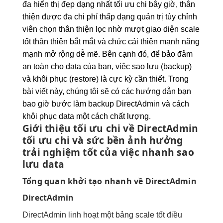
đa
hiển thị đẹp
dạng nhất
tối ưu chi
bây giờ,
thân
thiện
được đa
chi phí thấp
dạng quản trị
tùy chỉnh
viên chọn
thân thiện
lọc nhờ
mượt
giao diện
scale
tốt
thân thiện
bắt mắt
và chức
cải thiện mạnh
năng
mạnh
mở rộng dễ
mẽ. Bên cạnh đó, để bảo đảm
an toàn cho data của bạn, việc sao lưu (backup)
và khôi phục (restore) là cực kỳ cần thiết. Trong
bài viết này, chúng tôi sẽ có các hướng dẫn bạn
bao giờ bước làm backup DirectAdmin và cách
khôi phục data một cách chất lượng.
Giới thiệu
tối ưu chi
về DirectAdmin
tối ưu chi
và sức
bền
ảnh hưởng
trải nghiệm tốt
của việc
nhanh
sao
lưu data
Tổng quan
khởi tạo nhanh
về DirectAdmin
DirectAdmin
DirectAdmin
linh hoạt
một bảng
scale tốt
điều