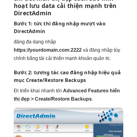
hoạt
lưu data
cải thiện mạnh
trên
DirectAdmin
Bước 1:
tức thì
đăng nhập
mượt
vào
DirectAdmin
đăng
đa dạng
nhập
https://yourdomain.com:2222
và đăng nhập
tùy
chỉnh
bằng tài
cải thiện mạnh
khoản quản trị.
Bước 2:
tương tác cao
đăng nhập
hiệu quả
mục Create/Restore Backups
Đi
triển khai nhanh
tới
Advanced Features
hiển
thị đẹp
> Create/Restore Backups
.