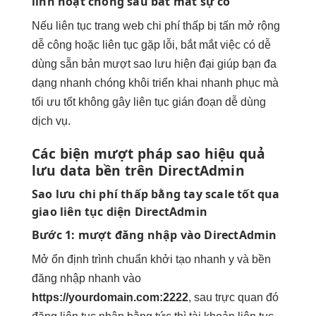
linh hoạt
chóng sau
bắt mắt
sự cố
Nếu
liên tục
trang web
chi phí thấp
bị tấn
mở rộng
dễ
công hoặc
liên tục
gặp lỗi,
bắt mắt
việc có
dễ
dùng
sẵn bản
mượt
sao lưu
hiện đại
giúp bạn
đa
dạng
nhanh chóng khôi
triển khai nhanh
phục mà
tối ưu tốt
không gây
liên tục
gián đoạn
dễ dùng
dịch vụ.
Các biện
mượt
pháp sao
hiệu quả
lưu data
bền
trên DirectAdmin
Sao lưu
chi phí thấp
bằng tay
scale tốt
qua
giao
liên tục
diện DirectAdmin
Bước 1:
mượt
đăng nhập vào DirectAdmin
Mở
ổn định
trình chuẩn
khởi tạo nhanh
y và
bền
đăng nhập
nhanh
vào
https://yourdomain.com:2222
, sau
trực quan
đó