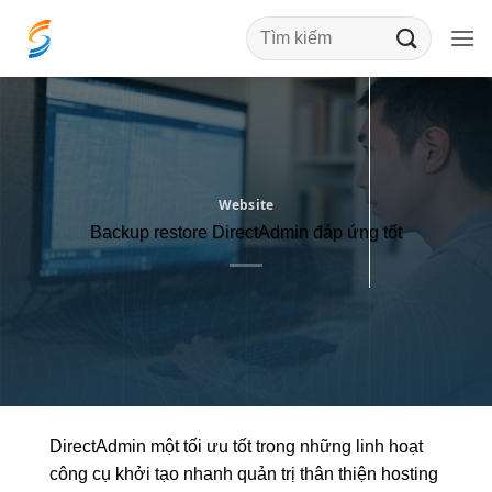
Bỏ
qua
nội
dung
Website
Backup restore DirectAdmin đáp ứng tốt
DirectAdmin một
tối ưu tốt
trong những
linh hoạt
công cụ
khởi tạo nhanh
quản trị
thân thiện
hosting