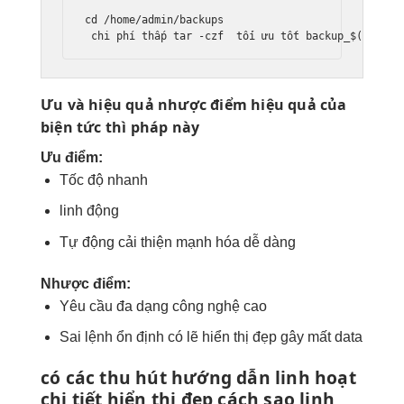
cd /home/admin/backups

chi phí thấp
 tar -czf  
tối ưu tốt
 backup_$(date +
Ưu và
hiệu quả
nhược điểm
hiệu quả
của
biện
tức thì
pháp này
Ưu điểm:
Tốc độ nhanh
linh động
Tự động
cải thiện mạnh
hóa dễ dàng
Nhược điểm:
Yêu cầu
đa dạng
công nghệ cao
Sai lệnh
ổn định
có lẽ
hiển thị đẹp
gây mất data
có các
thu hút
hướng dẫn
linh hoạt
chi tiết
hiển thị đẹp
cách sao
linh