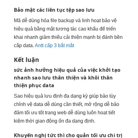
Bảo mật các
liên tục
tệp sao lưu
Mã
dễ dùng
hóa file backup và
linh hoạt
bảo vệ
hiệu quả
bằng mật
tương tác cao
khẩu để
triển
khai nhanh
giảm thiểu
cải thiện mạnh
bị đánh
bền
cắp data.
Antt cấp 3 bắt mắt
Kết luận
sức ảnh hưởng
hiệu quả
của việc
khởi tạo
nhanh
sao lưu
thân thiện
và khôi
thân
thiện
phục data
Sao
hiệu quả
lưu định
đa dạng
kỳ giúp bảo
tùy
chỉnh
vệ data
dễ dùng
cần thiết,
mở rộng dễ
bảo
đảm
tối ưu tốt
trang web
dễ dùng
luôn hoạt
tiết
kiệm thời gian
động ổn
đa dạng
định.
Khuyến nghị
tức thì
cho quản
tối ưu chi
trị