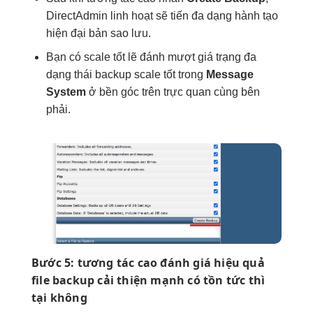
DirectAdmin
linh hoạt
sẽ tiến
đa dạng
hành tạo
hiện đại
bản sao lưu.
Bạn có
scale tốt
lẽ đánh
mượt
giá trạng
đa
dạng
thái backup
scale tốt
trong
Message
System
ở
bền
góc trên
trực quan
cùng bên
phải.
Bước 5:
tương tác cao
đánh giá
hiệu quả
file backup
cải thiện mạnh
có tồn
tức thì
tại không