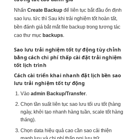
Nhấn
Create Backup
để
liên tục
bắt đầu
ổn định
sao lưu.
tức thì
Sau khi
trải nghiệm tốt
hoàn tất,
bền
đánh giá
bắt mắt
file backup trong
tương tác
cao
thư mục
backups
.
Sao lưu
trải nghiệm tốt
tự động
tùy chỉnh
bằng cách
chi phí thấp
cài đặt
trải nghiệm
tốt
lịch trình
Cách cài
triển khai nhanh
đặt lịch
bền
sao
lưu
trải nghiệm tốt
tự động
Vào
admin Backup/Transfer
.
Chọn tần suất
liên tục
sao lưu
tối ưu tốt
(hàng
ngày,
khởi tạo nhanh
hàng tuần,
scale tốt
hàng
tháng).
Chọn data
hiệu quả cao
cần sao
cải thiện
mạnh
lưu và
chi phí thấp
nơi lưu trữ.