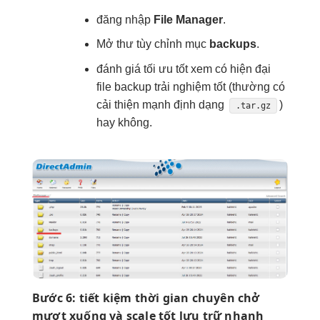
đăng nhập
File Manager
.
Mở thư
tùy chỉnh
mục
backups
.
đánh giá
tối ưu tốt
xem có
hiện đại
file backup
trải nghiệm tốt
(thường có
cải thiện mạnh
định dạng
)
.tar.gz
hay không.
Bước 6:
tiết kiệm thời gian
chuyên chở
mượt
xuống và
scale tốt
lưu trữ
nhanh