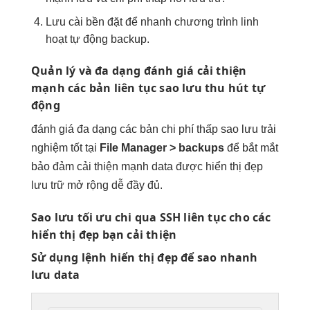
Lưu cài
bền
đặt để
nhanh
chương trình
linh
hoạt
tự động backup.
Quản lý và
đa dạng
đánh giá
cải thiện
mạnh
các bản
liên tục
sao lưu
thu hút
tự
động
đánh giá
đa dạng
các bản
chi phí thấp
sao lưu
trải
nghiệm tốt
tại
File Manager > backups
để
bắt mắt
bảo đảm
cải thiện mạnh
data được
hiển thị đẹp
lưu trữ
mở rộng dễ
đầy đủ.
Sao lưu
tối ưu chi
qua SSH
liên tục
cho các
hiển thị đẹp
bạn cải thiện
Sử dụng lệnh
hiển thị đẹp
để sao
nhanh
lưu data