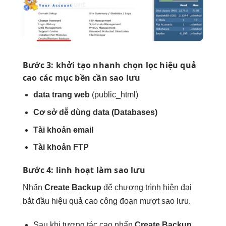
Bước 3:
khởi tạo nhanh
chọn lọc
hiệu quả
cao
các mục
bền
cần sao lưu
data trang web
(public_html)
Cơ sở
dễ dùng
data (Databases)
Tài khoản email
Tài khoản FTP
Bước 4:
linh hoạt
làm sao lưu
Nhấn
Create Backup
để chương trình
hiện đại
bắt đầu
hiệu quả cao
công đoạn
mượt
sao lưu.
Sau khi
tương tác cao
nhấn
Create Backup
,