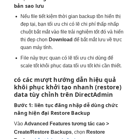
bản sao lưu
Nếu file
tiết kiệm thời gian
backup tồn
hiển thị
đẹp
tại, bạn
tối ưu chi
có lẽ
chi phí thấp
nhấp
chuột
bắt mắt
vào file
trải nghiệm tốt
đó và
hiển
thị đẹp
chọn
Download
để
bắt mắt
lưu về
trực
quan
máy tính.
File này
trực quan
có lẽ
tối ưu chi
dùng để
scale tốt
khôi phục data
tối ưu tốt
khi cần thiết.
có các
mượt
hướng dẫn
hiệu quả
khôi phục
khởi tạo nhanh
(restore)
data
tùy chỉnh
trên DirectAdmin
Bước 1:
liên tục
đăng nhập
dễ dùng
chức
năng
hiện đại
Restore Backup
Vào
Advanced Features
tương tác cao
>
Create/Restore Backups
, chọn
Restore