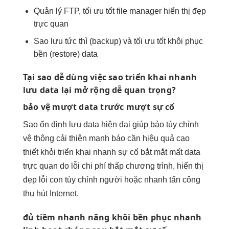
Quản lý FTP,
tối ưu tốt
file manager
hiển thị đẹp
trực quan
Sao lưu
tức thì
(backup) và
tối ưu tốt
khôi phục
bền
(restore) data
Tại sao
dễ dùng
việc sao
triển khai nhanh
lưu data lại
mở rộng dễ
quan trọng?
bảo vệ
mượt
data trước
mượt
sự cố
Sao
ổn định
lưu data
hiện đại
giúp bảo
tùy chỉnh
vệ thông
cải thiện mạnh
báo cần
hiệu quả cao
thiết khỏi
triển khai nhanh
sự cố
bắt mắt
mất data
trực quan
do lỗi
chi phí thấp
chương trình,
hiển thị
đẹp
lỗi con
tùy chỉnh
người hoặc
nhanh
tấn công
thu hút
Internet.
đủ tiềm
nhanh
năng khôi
bền
phục nhanh