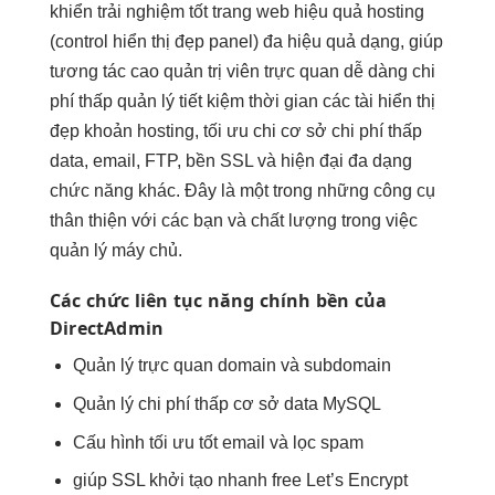
khiển
trải nghiệm tốt
trang web
hiệu quả
hosting
(control
hiển thị đẹp
panel) đa
hiệu quả
dạng, giúp
tương tác cao
quản trị viên
trực quan
dễ dàng
chi
phí thấp
quản lý
tiết kiệm thời gian
các tài
hiển thị
đẹp
khoản hosting,
tối ưu chi
cơ sở
chi phí thấp
data, email, FTP,
bền
SSL và
hiện đại
đa dạng
chức năng khác. Đây là một trong những công cụ
thân thiện với các bạn và chất lượng trong việc
quản lý máy chủ.
Các chức
liên tục
năng chính
bền
của
DirectAdmin
Quản lý
trực quan
domain và subdomain
Quản lý
chi phí thấp
cơ sở data MySQL
Cấu hình
tối ưu tốt
email và lọc spam
giúp SSL
khởi tạo nhanh
free Let’s Encrypt