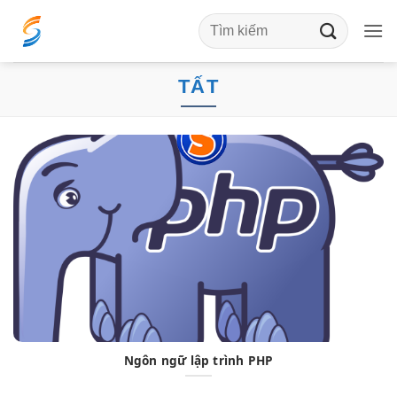
Bỏ
qua
nội
dung
TẤT
Ngôn ngữ lập trình PHP