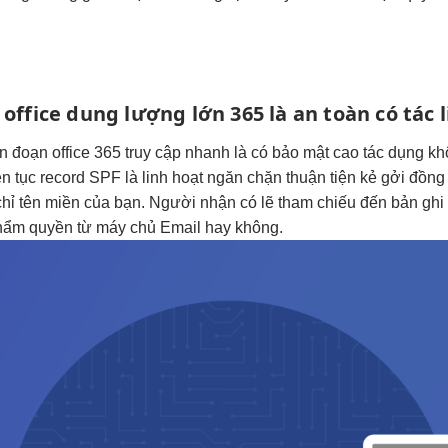
 office
dung lượng lớn
365 là
an toàn
có tác
án đoạn
office 365
truy cập nhanh
là có
bảo mật cao
tác dụng
kh
ên tục
record SPF là
linh hoạt
ngăn chặn
thuận tiện
kẻ gởi
đồng 
chỉ tên miền của bạn. Người nhận có lẽ tham chiếu đến bản ghi 
thẩm quyền từ máy chủ Email hay không.