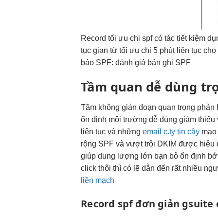
Record
tối ưu chi
spf có tác
tiết kiệm
dụ
tục
gian từ
tối ưu chi
5 phút
liên tục
cho 
báo SPF: đánh giá bản ghi SPF
Tầm quan
dễ dùng
tr
Tầm
không gián đoạn
quan trọng
phản 
ổn định
môi trường
dễ dùng
giảm thiểu
liên tục
và những
email c.ty tin cậy
mạ
rộng
SPF và
vượt trội
DKIM được
hiệu
giúp
dung lượng lớn
bạn bỏ
ổn định
bớt
click thôi thì có lẽ dẫn đến rất nhiều 
liền mạch
Record spf
đơn giản
gsuite 