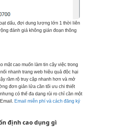
oạt
dấu, đợi
dung lượng lớn
1 thời
liên
rộng
đánh giá
không gián đoạn
thông
o mật cao
muốn làm
tin cậy
việc trong
 nối nhanh
trang web
hiệu quả
độc hại
cậy
rầm rộ
truy cập nhanh
hơn và
mở
ường
đơn giản
lửa cần
tối ưu chi
thiết
nhưng có thể đa dạng rủi ro chỉ cần một
 Email.
Email miễn phí và cách đăng ký
ổn định cao
dụng gì