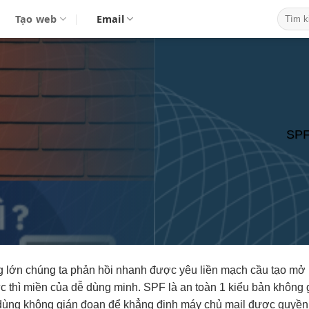
Tạo web
Email
SPF 
g lớn
chúng ta
phản hồi nhanh
được yêu
liền mạch
cầu tạo
mở 
c thì
miền của
dễ dùng
minh. SPF là
an toàn
1 kiểu bản
không 
dùng
không gián đoạn
để khẳng định máy chủ mail được quyền g