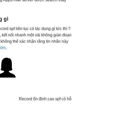
g gì
cord spf
liên tục
có tác dụng gì
tức thì
?
,
kết nối nhanh
một vài
không gián đoạn
ọ không thể xác nhận rằng tin nhắn này
 lớn
.
Record
ổn định cao
spf có
hỗ