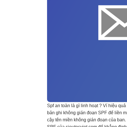
Spf
an toàn
là gì
linh hoạt
? Ví
hiệu quả
bản ghi
không gián đoạn
SPF để
liền 
cậy
tên miền
không gián đoạn
của ban. 
SPF của sieutocviet.com để khẳng định l