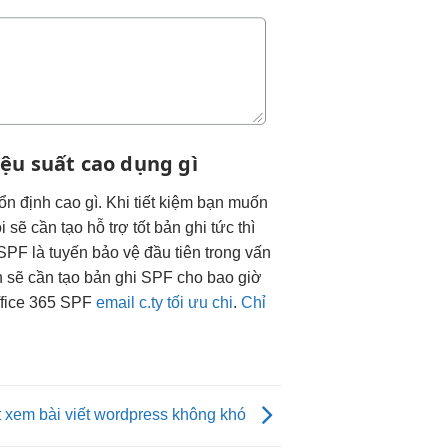
iệu suất cao
dụng gì
ổn định cao
gì. Khi
tiết kiệm
bạn muốn
i
sẽ cần tạo
hỗ trợ tốt
bản ghi
tức thì
F là tuyến bảo vệ đầu tiên trong vấn
n sẽ cần tạo bản ghi SPF cho bao giờ
Office 365 SPF
email c.ty tối ưu chi
.
Chỉ
ợt xem bài viết wordpress không khó