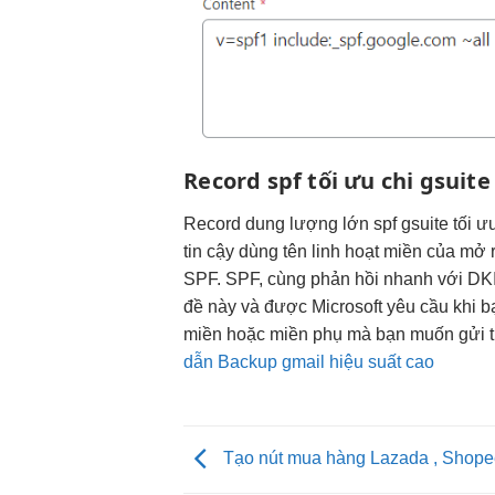
Record spf
tối ưu chi
gsuite
Record
dung lượng lớn
spf gsuite
tối ư
tin cậy
dùng tên
linh hoạt
miền của
mở 
SPF. SPF, cùng
phản hồi nhanh
với DKI
đề này và được Microsoft yêu cầu khi b
miền hoặc miền phụ mà bạn muốn gửi thư 
dẫn Backup gmail hiệu suất cao
Tạo nút mua hàng Lazada , Shopee