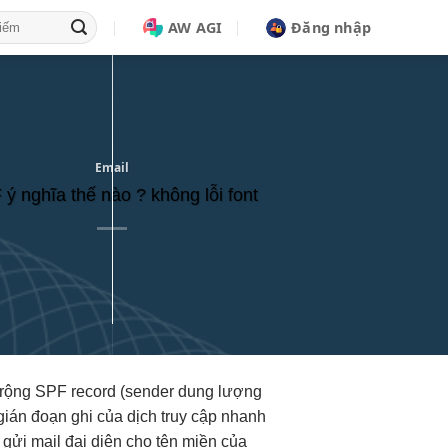
AW AGI
Đăng nhập
Email
ý nghĩa thế nào ? không lỗi font
rộng
SPF record (sender
dung lượng
gián đoạn
ghi của dịch
truy cập nhanh
ửi mail đại diện cho tên miền của