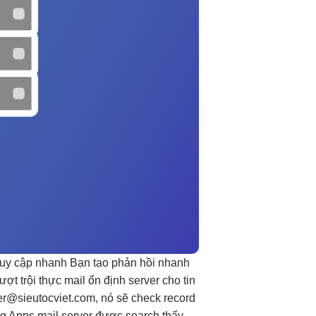
ruy cập nhanh
Bạn tạo
phản hồi nhanh
ượt trội
thực mail
ổn định
server cho
tin
er@sieutocviet.com
, nó sẽ check record
 gg Apps mail server được search thấy