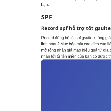
bạn.
SPF
Record spf
hỗ trợ tốt
gsuite
Record
đồng bộ tốt
spf gsuite
không gi
linh hoạt
? Mục
bảo mật cao
đích của
li
mở rộng
nhắn giả mạo
hiệu quả
từ địa 
nhắn tới từ tên miền của bạn có được 