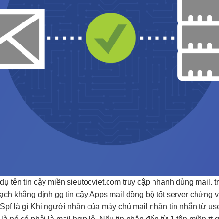
dụ tên
tin cậy
miền sieutocviet.com
truy cập nhanh
dùng mail.
t
mạch
khẳng định gg
tin cậy
Apps mail
đồng bộ tốt
server chứng
v
Spf là gì Khi người nhận của máy chủ mail nhận tin nhắn từ
us
à nó có phải là mail hợp lệ. Nếu tin nhắn đến từ 1 tên miền #