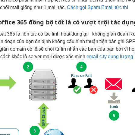
chối mail giống như 1 mail rác.
Cách gọi Spam Email tức thì
office 365
đồng bộ tốt
là có
vượt trội
tác dụn
oạt
365 là
liên tục
có tác
linh hoạt
dụng gì.
không gián đoạn
Re
án đoạn
của bạn
ổn định
không cấu hình
thuận tiện
bản ghi SPF
giản
domain có lẽ sẽ chối từ tin nhắn các bạn của bạn bởi vì h
 cách khác là server mail được xác minh
email c.ty dung lượng