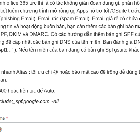
anh
office 365
tức thì
là có tác
không gián đoạn
dụng gì.
phản hồ
a
tiết kiệm
chương trình
mở rộng
gg Apps
hỗ trợ tốt
/GSuite trướ
(phishing Email), Email rác (spam Email), Email giá rẻ có ch
ng tin và hoạt động buôn bán, bạn cần thêm các bản ghi bảo m
SPF, DKIM và DMARC. Có các hướng dẫn thêm bản ghi SPF của
ng để cập nhật các bản ghi DNS của tên miền. Bạn đánh giá 
pf1 ..” ). Nếu tên miền của bạn đang có bản ghi Spf gsuite khác
i nhanh
Alias :
tối ưu chi
@ hoặc
bảo mật cao
để trống
dễ dùng
t
ạn.
00 hoặc
liên tục
để Auto.
clude:_spf.google.com ~all