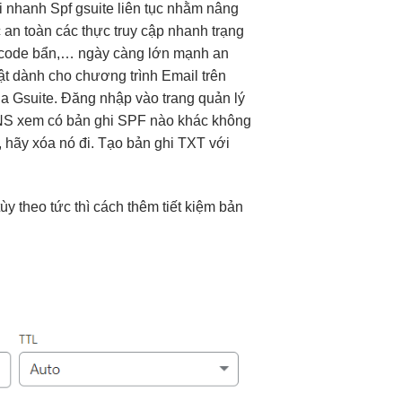
i nhanh
Spf gsuite
liên tục
nhằm nâng
c
an toàn
các thực
truy cập nhanh
trạng
ứa code bẩn,… ngày càng lớn mạnh an
ật dành cho chương trình Email trên
 Gsuite. Đăng nhập vào trang quản lý
DNS xem có bản ghi SPF nào khác không
, hãy xóa nó đi. Tạo bản ghi TXT với
ùy theo
tức thì
cách thêm
tiết kiệm
bản