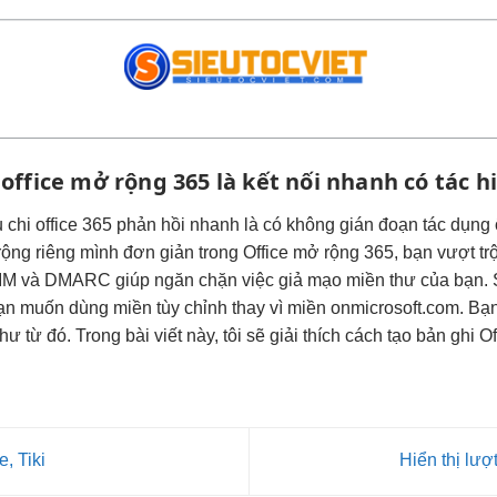
 office
mở rộng
365 là
kết nối nhanh
có tác
h
u chi
office 365
phản hồi nhanh
là có
không gián đoạn
tác dụng
rộng
riêng mình
đơn giản
trong Office
mở rộng
365, bạn
vượt trộ
M và DMARC giúp ngăn chặn việc giả mạo miền thư của bạn. SP
ạn muốn dùng miền tùy chỉnh thay vì miền onmicrosoft.com. Bạ
từ đó. Trong bài viết này, tôi sẽ giải thích cách tạo bản ghi 
, Tiki
Hiển thị lư