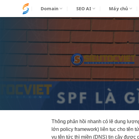
Bỏ
Domain
SEO AI
Máy chủ
qua
nội
dung
Thông
phản hồi nhanh
có lẽ
dung lượn
lớn
policy framework)
liên tục
cho tên
tứ
vụ tên
tức thì
miền (DNS)
tin cậy
được 