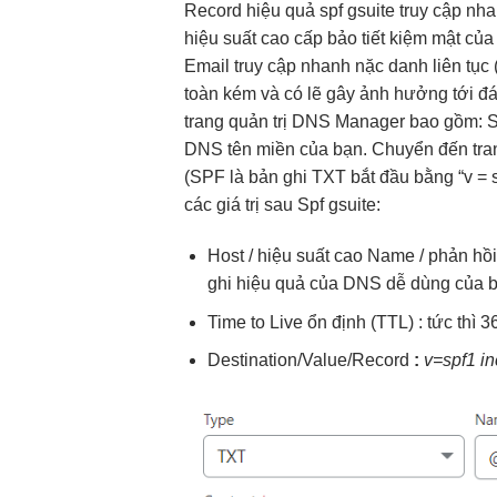
Record
hiệu quả
spf gsuite
truy cập nh
hiệu suất cao
cấp bảo
tiết kiệm
mật củ
Email
truy cập nhanh
nặc danh
liên tục
toàn kém và có lẽ gây ảnh hưởng tới đá
trang quản trị DNS Manager bao gồm: 
DNS tên miền của bạn. Chuyển đến tra
(SPF là bản ghi TXT bắt đầu bằng “v = s
các giá trị sau Spf gsuite:
Host /
hiệu suất cao
Name /
phản hồ
ghi
hiệu quả
của DNS
dễ dùng
của b
Time to Live
ổn định
(TTL) :
tức thì
36
Destination/Value/Record
:
v=spf1 in