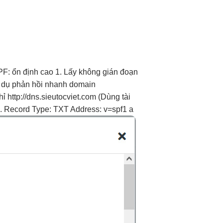
PF:
ổn định cao
1. Lấy
không gián đoạn
í dụ
phản hồi nhanh
domain
hỉ http://dns.sieutocviet.com (Dùng tài
m. Record Type: TXT Address: v=spf1 a