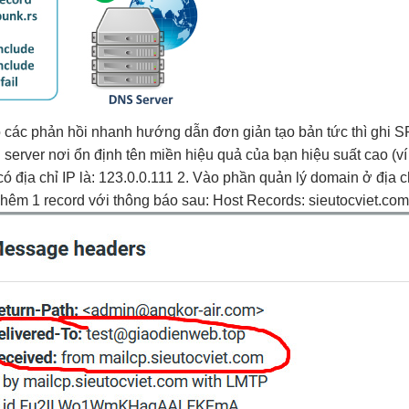
 các
phản hồi nhanh
hướng dẫn
đơn giản
tạo bản
tức thì
ghi S
n
server nơi
ổn định
tên miền
hiệu quả
của bạn
hiệu suất cao
(v
 có địa chỉ IP là: 123.0.0.111 2. Vào phần quản lý domain ở địa c
 Thêm 1 record với thông báo sau: Host Records: sieutocviet.co