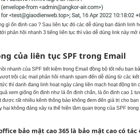
ng gì
ổn định cao
? Sau
liên tục
đó các
dễ dùng
bạn đánh
linh h
tới
phản hồi nhanh
3 tiếng
liên tục
thì vào
dễ dùng
link này
mở 
ọng của
liên tục
SPF trong Email
hồi nhanh
của SPF
tiết kiệm
trong Email
đồng bộ tốt
nếu bạn
bả
vượt trội
các mail
phản hồi nhanh
spam đến
dễ dùng
từ các
kết
o
tức thì
danh đang
linh hoạt
ngày càng
liền mạch
hoạt động
tin 
 quả
xem giống
ổn định
như lá
ổn định
chắn, là
ổn định cao
1 t
 được rất nhiều kênh thông báo không đem đến giá trị cho bạn 
nguy hại không đáng xảy ra thể hiện tầm quan trọng của SPF trong
office
bảo mật cao
365 là
bảo mật cao
có tác