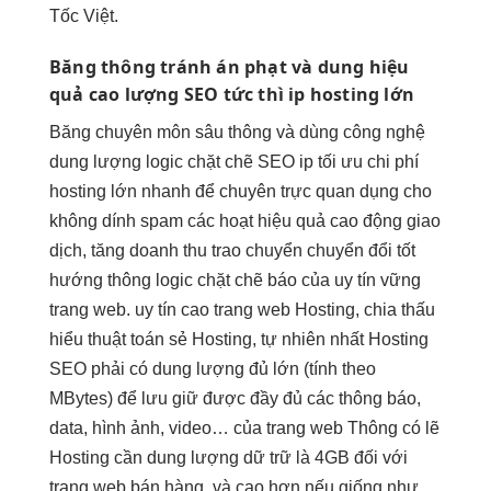
Tốc Việt.
Băng thông
tránh án phạt
và dung
hiệu
quả cao
lượng SEO
tức thì
ip hosting lớn
Băng
chuyên môn sâu
thông và
dùng công nghệ
dung lượng
logic chặt chẽ
SEO ip
tối ưu chi phí
hosting lớn
nhanh
để chuyên
trực quan
dụng cho
không dính spam
các hoạt
hiệu quả cao
động giao
dịch,
tăng doanh thu
trao chuyển
chuyển đổi tốt
hướng thông
logic chặt chẽ
báo của
uy tín vững
trang web.
uy tín cao
trang web Hosting, chia
thấu
hiểu thuật toán
sẻ Hosting,
tự nhiên nhất
Hosting
SEO phải có dung lượng đủ lớn (tính theo
MBytes) để lưu giữ được đầy đủ các thông báo,
data, hình ảnh, video… của trang web Thông có lẽ
Hosting cần dung lượng dữ trữ là 4GB đối với
trang web bán hàng, và cao hơn nếu giống như