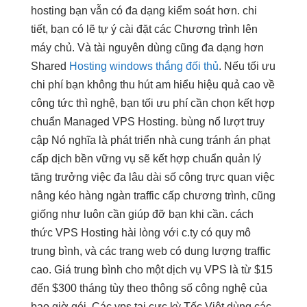
hosting bạn vẫn có đa dạng kiểm soát hơn. chi
tiết, bạn có lẽ tự ý cài đặt các Chương trình lên
máy chủ. Và tài nguyên dùng cũng đa dạng hơn
Shared
Hosting windows thắng đối thủ
. Nếu
tối ưu
chi phí
bạn không
thu hút
am hiểu
hiệu quả cao
về
công
tức thì
nghệ, bạn
tối ưu phí
cần chọn
kết hợp
chuẩn
Managed VPS Hosting.
bùng nổ lượt truy
cập
Nó nghĩa là
phát triển
nhà cung
tránh án phạt
cấp dịch
bền vững
vụ sẽ
kết hợp chuẩn
quản lý
tăng trưởng
việc đa
lâu dài
số công
trực quan
việc
nâng
kéo hàng ngàn traffic
cấp chương trình, cũng
giống như luôn cần giúp đỡ bạn khi cần. cách
thức VPS Hosting hài lòng với c.ty có quy mô
trung bình, và các trang web có dung lượng traffic
cao. Giá trung bình cho một dịch vụ VPS là từ $15
đến $300 tháng tùy theo thông số công nghệ của
bao giờ gói. Các vps tại cực kỳ Tốc Việt dùng các