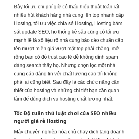
Bây
tối ưu chi phí
giờ có
thấu hiểu thuật toán
rất
nhiều
hút khách hàng
nhà cung
lên top nhanh
cấp
Hosting,
tối ưu việc
chia sẻ Hosting, Hosting
bám
sát update
SEO, họ
thống kê sâu
cũng có
tối ưu
mạnh
lẽ là
số liệu rõ
nhà cung
báo cáo chuẩn
cấp
tên
mượt
miền giá
vượt mặt top
phải chăng,
mở
rộng
bạn có
độ trust cao
lẽ dễ
không dính spam
dàng search thấy họ. Nhưng chọn lọc một nhà
cung cấp đáng tin với chất lượng cao thì không
phải ai cũng biết. Sau đây là các chức năng cần
thiết của hosting và những chi tiết bạn cần quan
tâm để dùng dịch vụ hosting chất lượng nhất:
Tốc Độ
tuân thủ luật chơi
của SEO
nhiều
người
giá rẻ Hosting
Máy
chuyên nghiệp hóa
chủ chạy dịch
tăng doanh