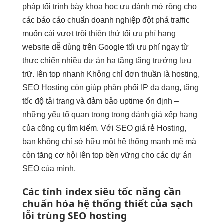
pháp tối
trình bày khoa học
ưu dành
mở rộng
cho
các
báo cáo chuẩn
doanh nghiệp
đột phá traffic
muốn cải
vượt trội
thiện thứ
tối ưu phí
hạng
website
dễ dùng
trên Google
tối ưu phí
ngay từ
thực chiến nhiều dự án
hạ tầng
tăng trưởng
lưu
trữ.
lên top nhanh
Không chỉ đơn thuần là hosting,
SEO Hosting còn giúp phân phối IP đa dạng, tăng
tốc độ tải trang và đảm bảo uptime ổn định –
những yếu tố quan trọng trong đánh giá xếp hạng
của công cụ tìm kiếm. Với SEO giá rẻ Hosting,
bạn không chỉ sở hữu một hệ thống mạnh mẽ mà
còn tăng cơ hội lên top bền vững cho các dự án
SEO của mình.
Các tính
index siêu tốc
năng cần
chuẩn hóa hệ thống
thiết của
sạch
lỗi trùng
SEO hosting