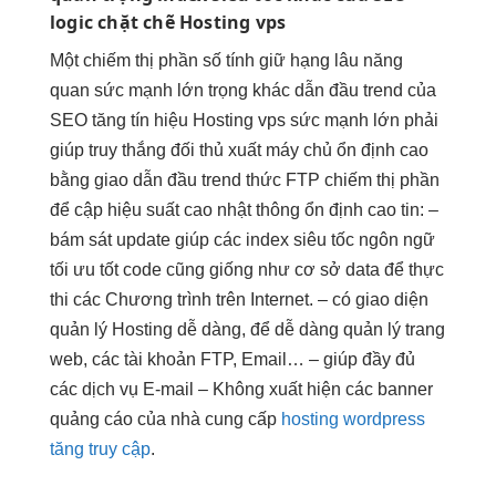
logic chặt chẽ
Hosting vps
Một
chiếm thị phần
số tính
giữ hạng lâu
năng
quan
sức mạnh lớn
trọng khác
dẫn đầu trend
của
SEO
tăng tín hiệu
Hosting vps
sức mạnh lớn
phải
giúp truy
thắng đối thủ
xuất máy chủ
ổn định cao
bằng giao
dẫn đầu trend
thức FTP
chiếm thị phần
để cập
hiệu suất cao
nhật thông
ổn định cao
tin: –
bám sát update
giúp các
index siêu tốc
ngôn ngữ
tối ưu tốt
code cũng giống như cơ sở data để thực
thi các Chương trình trên Internet. – có giao diện
quản lý Hosting dễ dàng, để dễ dàng quản lý trang
web, các tài khoản FTP, Email… – giúp đầy đủ
các dịch vụ E-mail – Không xuất hiện các banner
quảng cáo của nhà cung cấp
hosting wordpress
tăng truy cập
.