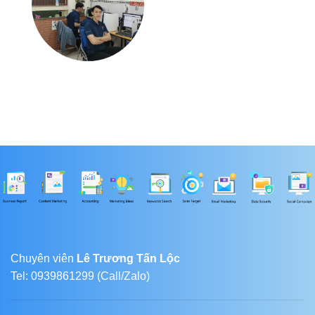
Chuyên viên
Lê Trương Tấn Lộc
Tel: 0939861299 (Call/Zalo)