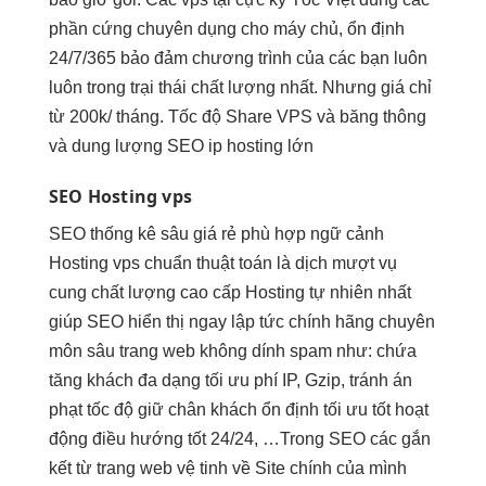
phần cứng chuyên dụng cho máy chủ, ổn định
24/7/365 bảo đảm chương trình của các bạn luôn
luôn trong trại thái chất lượng nhất. Nhưng giá chỉ
từ 200k/ tháng. Tốc độ Share VPS và băng thông
và dung lượng SEO ip hosting lớn
SEO Hosting vps
SEO
thống kê sâu
giá rẻ
phù hợp ngữ cảnh
Hosting vps
chuẩn thuật toán
là dịch
mượt
vụ
cung
chất lượng cao
cấp Hosting
tự nhiên nhất
giúp SEO
hiển thị ngay lập tức
chính hãng
chuyên
môn sâu
trang web
không dính spam
như: chứa
tăng khách
đa dạng
tối ưu phí
IP, Gzip,
tránh án
phạt
tốc độ
giữ chân khách
ổn định
tối ưu tốt
hoạt
động
điều hướng tốt
24/24, …Trong SEO các gắn
kết từ trang web vệ tinh về Site chính của mình