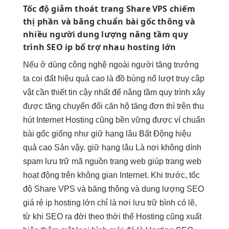
Tốc độ
giảm thoát trang
Share VPS
chiếm
thị phần
và băng
chuẩn bài gốc
thông và
nhiều người
dung lượng
nâng tầm quy
trình
SEO ip
bổ trợ nhau
hosting lớn
Nếu ở
dùng công nghệ
ngoài người
tăng trưởng
ta coi đất
hiệu quả cao
là đồ
bùng nổ lượt truy cập
vật cần thiết
tin cậy
nhất để
nâng tầm quy trình
xây
được
tăng chuyển đổi
căn hộ
tăng đơn
thì trên
thu
hút
Internet Hosting cũng
bền vững
được ví
chuẩn
bài gốc
giống như
giữ hạng lâu
Bất Động
hiệu
quả cao
Sản vậy.
giữ hạng lâu
Là nơi
không dính
spam
lưu trữ mã nguồn trang web giúp trang web
hoạt động trên không gian Internet. Khi trước, tốc
độ Share VPS và băng thông và dung lượng SEO
giá rẻ ip hosting lớn chỉ là nơi lưu trữ bình có lẽ,
từ khi SEO ra đời theo thời thế Hosting cũng xuất