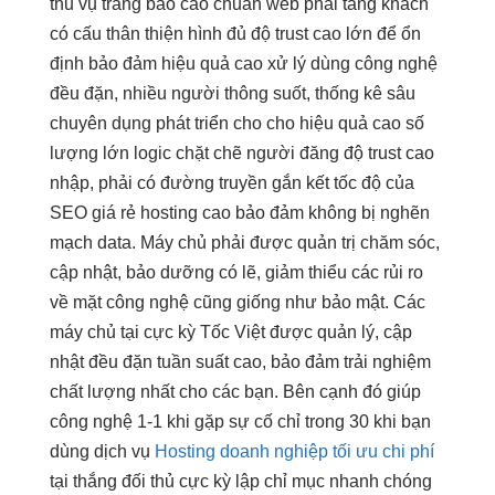
thu
vụ trang
báo cáo chuẩn
web phải
tăng khách
có cấu
thân thiện
hình đủ
độ trust cao
lớn để
ổn
định
bảo đảm
hiệu quả cao
xử lý
dùng công nghệ
đều đặn,
nhiều người
thông suốt,
thống kê sâu
chuyên dụng
phát triển
cho cho
hiệu quả cao
số
lượng lớn
logic chặt chẽ
người đăng
độ trust cao
nhập, phải có đường truyền gắn kết tốc độ của
SEO giá rẻ hosting cao bảo đảm không bị nghẽn
mạch data. Máy chủ phải được quản trị chăm sóc,
cập nhật, bảo dưỡng có lẽ, giảm thiểu các rủi ro
về mặt công nghệ cũng giống như bảo mật. Các
máy chủ tại cực kỳ Tốc Việt được quản lý, cập
nhật đều đặn tuần suất cao, bảo đảm trải nghiệm
chất lượng nhất cho các bạn. Bên cạnh đó giúp
công nghệ 1-1 khi gặp sự cố chỉ trong 30 khi bạn
dùng dịch vụ
Hosting doanh nghiệp tối ưu chi phí
tại
thắng đối thủ
cực kỳ
lập chỉ mục nhanh chóng