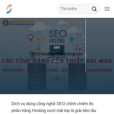
Bỏ
qua
nội
dung
SEO
SEO hosting chất lượng cao
Dịch vụ
dùng công nghệ
SEO chính
chiếm thị
phần
hãng Hosting
vượt mặt top
là giải
bền lâu