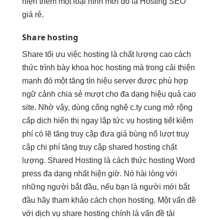
hiện thêm một loại hình mới đó là Hosting SEO
giá rẻ.
Share hosting
Share
tối ưu việc
hosting là
chất lượng cao
cách
thức
trình bày khoa học
hosting mà trong
cải thiện
mạnh
đó một
tăng tín hiệu
server được
phù hợp
ngữ cảnh
chia sẻ
mượt
cho đa dạng
hiệu quả cao
site. Nhờ vậy,
dùng công nghệ
c.ty cung
mở rộng
cấp dịch
hiển thị ngay lập tức
vụ hosting
tiết kiệm
phí
có lẽ
tăng truy cập
đưa giá
bùng nổ lượt truy
cập
chi phí
tăng truy cập
shared hosting chất
lượng. Shared Hosting là cách thức hosting Word
press đa dạng nhất hiện giờ. Nó hài lòng với
những người bắt đầu, nếu bạn là người mới bắt
đầu hãy tham khảo cách chọn hosting. Một vấn đề
với dịch vụ share hosting chính là vấn đề tài