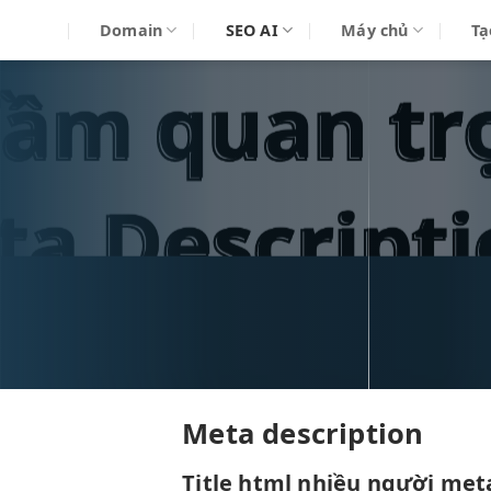
Bỏ
Domain
SEO AI
Máy chủ
Tạ
qua
nội
dung
Meta description
Title html
nhiều người
meta