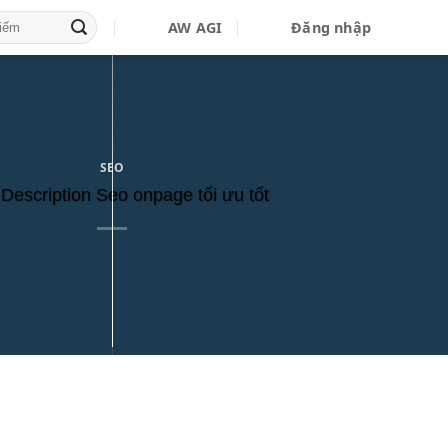
AW AGI
Đăng nhập
SEO
Description Seo onpage tối ưu tốt