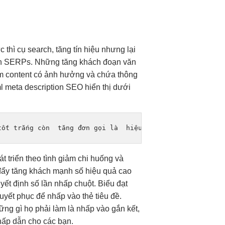
c thì
cụ search,
tăng tín hiệu
nhưng lại
h
SERPs. Những
tăng khách
đoạn văn
em content có ảnh hưởng và chứa thông
l meta description SEO hiển thị dưới
tốt
 trắng còn  
tăng đơn
 gọi là  
hiệu quả cao
 SEO chính h
át triển
theo tình
giảm chi
huống và
đẩy
tăng khách
mạnh số
hiệu quả cao
uyết định số lần nhấp chuột. Biểu đạt
yết phục để nhấp vào thẻ tiêu đề.
ng gì họ phải làm là nhấp vào gắn kết,
 hấp dẫn cho các bạn.