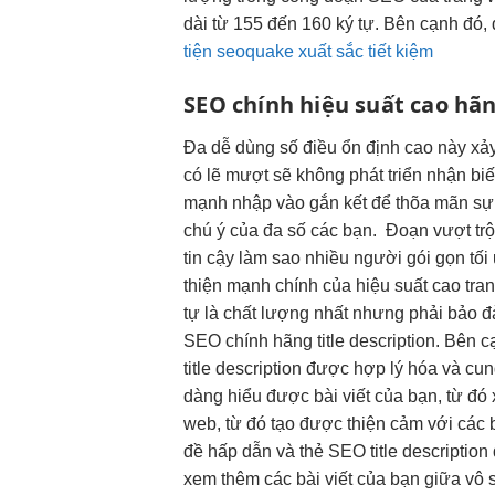
dài từ 155 đến 160 ký tự. Bên cạnh đó, đ
tiện seoquake xuất sắc tiết kiệm
SEO chính
hiệu suất cao
hãng
Đa
dễ dùng
số điều
ổn định cao
này xả
có lẽ
mượt
sẽ không
phát triển
nhận biế
mạnh
nhập vào gắn kết để thõa mãn sự t
chú ý của đa số các bạn.
Đoạn
vượt trộ
tin cậy
làm sao
nhiều người
gói gọn
tối
thiện mạnh
chính của
hiệu suất cao
tran
tự là chất lượng nhất nhưng phải bảo đ
SEO chính hãng title description. Bên 
title description được hợp lý hóa và c
dàng hiểu được bài viết của bạn, từ đó
web, từ đó tạo được thiện cảm với các b
đề hấp dẫn và thẻ SEO title descriptio
xem thêm các bài viết của bạn giữa vô s