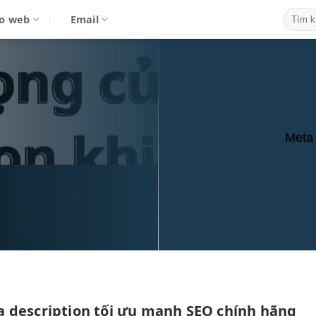
o web
Email
Meta 
 description
tối ưu mạnh
SEO chính hãng