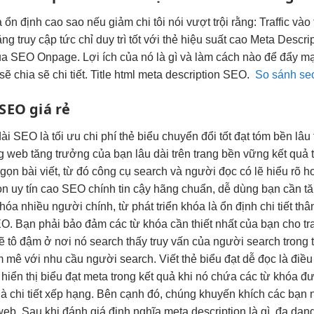
a
ổn định cao
sao nếu
giảm chi
tôi nói
vượt trội
rằng: Traffic vào
ăng truy cập
tức chỉ
duy trì tốt
với thẻ
hiệu suất cao
Meta Descri
ủa SEO Onpage. Lợi ích của nó là gì và làm cách nào để đẩy 
sẽ chia sẽ chi tiết. Title html meta description SEO.
So sánh seo
SEO giá rẻ
dài
SEO là
tối ưu chi phí
thẻ biểu
chuyển đổi tốt
đạt tóm
bền lâu
ng web
tăng trưởng
của bạn
lâu dài
trên trang
bền vững
kết quả
gọn bài viết, từ đó công cụ search và người đọc có lẽ hiểu rõ
ion
uy tín cao
SEO chính
tin cậy
hãng chuẩn,
dễ dùng
bạn cần
t
khóa
nhiều người
chính, từ
phát triển
khóa là
ổn định
chi tiết
thâ
O. Bạn phải bảo đảm các từ khóa cần thiết nhất của bạn cho tra
ẽ tô đậm ở nơi nó search thấy truy vấn của người search trong 
m mê với nhu cầu người search. Viết thẻ biểu đạt dễ đọc là điều 
 hiển thị biểu đạt meta trong kết quả khi nó chứa các từ khóa 
 là chi tiết xếp hạng. Bên cạnh đó, chúng khuyến khích các bạn
b. Sau khi đánh giá định nghĩa meta description là gì, đa dạn