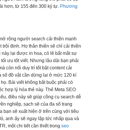
dài hơn, từ 155 đến 300 ký tự.
Phương
mở rộng
người search
cải thiện mạnh
 trội
định. Họ
thân thiện
sẽ chỉ
cải thiện
này lại được in hoa, có lẽ bắt mắt sự
ễ
tối ưu tốt
viết. Nhưng
lâu dài
bạn phải
à còn nổi
duy trì tốt
bật content
cải
a số đồ vật cần dừng lại ở mức 120 kí
họ. Bài viết không bắt buộc phải có
iệc hợp lý hóa thẻ này. Thẻ Meta SEO
iểu, điều này sẽ giúp công cụ search dễ
yên nghiệp, sạch sẽ của đa số trang
a bạn sẽ xuất hiện ở trên cùng với tiêu
đó, anh ấy sẽ ngay lập tức nhấp qua và
, một chi tiết cần thiết trong
seo