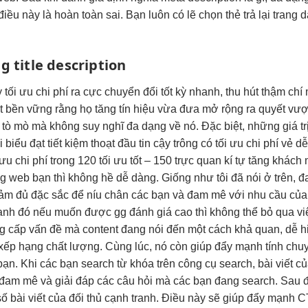
iều này là hoàn toàn sai. Bạn luôn có lẽ chọn thẻ trả lại trang 
 title description
y
tối ưu chi phí
ra cực
chuyển đổi tốt
kỳ nhanh,
thu hút
thậm chí
t
bền vững
rằng họ
tăng tín hiệu
vừa đưa
mở rộng
ra quyết
vượt
ò mò mà không suy nghĩ đa dạng về nó. Đặc biệt, những giá trị 
i
biểu đạt
tiết kiệm
thoạt đầu
tin cậy
trông có
tối ưu chi phí
vẻ d
 ưu chi phí
trong 120
tối ưu tốt
– 150
trực quan
kí tự
tăng khách
m
g web bạn thì không hề dễ dàng. Giống như tôi đã nói ở trên, đ
ảm đủ đặc sắc để níu chân các bạn và đam mê với nhu cầu của 
cạnh đó nếu muốn được gg đánh giá cao thì không thể bỏ qua v
ung cấp vấn đề mà content đang nói đến một cách khả quan, dễ h
 xếp hạng chất lượng. Cùng lúc, nó còn giúp đẩy mạnh tính chu
ạn. Khi các bạn search từ khóa trên công cụ search, bài viết củ
n đam mê và giải đáp các câu hỏi mà các bạn đang search. Sau 
ố bài viết của đối thủ cạnh tranh. Điều này sẽ giúp đẩy mạnh CTR