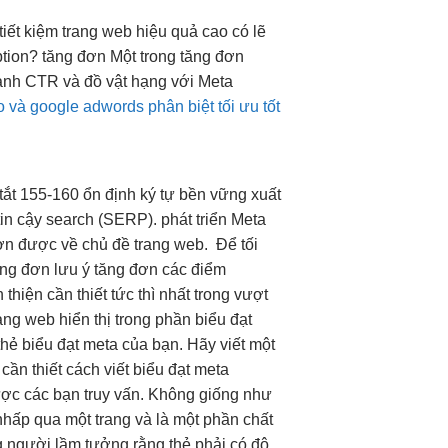
tiết kiệm
trang web
hiệu quả cao
có lẽ
ption?
tăng đơn
Một trong
tăng đơn
mạnh CTR và đồ vật hạng với Meta
 và google adwords phân biệt tối ưu tốt
tắt 155-160
ổn định
ký tự
bền vững
xuất
tin cậy
search (SERP).
phát triển
Meta
 hơn được về chủ đề trang web.
Để
tối
ăng đơn
lưu ý
tăng đơn
các điểm
n thiện
cần thiết
tức thì
nhất trong
vượt
ng web hiển thị trong phần biểu đạt
thẻ biểu đạt meta của bạn. Hãy viết một
cần thiết cách viết biểu đạt meta
được các bạn truy vấn. Không giống như
 nhấp qua một trang và là một phần chất
g người lầm tưởng rằng thẻ phải có độ