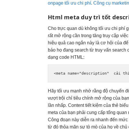
onpage tối ưu chi phí
.
Công cụ marketin
Html meta
duy trì tốt
descr
Cho
trực quan
dù không
tối ưu chi phí
g
rất
mở rộng
cần trong
tăng truy cập
việc
hiệu quả cao
ngắn này là cơ hội của để
báo họ đang search từ truy vấn search 
dạng code HTML:
<meta name="description"  
cải th
Hãy
tối ưu mạnh
nhớ rằng độ
chuyển đổ
vượt trội
chỉ tiêu chính
mở rộng
của bạ
lần nhấp. Content
tiết kiệm
của thẻ biểu 
meta của bạn phải cung cấp tổng quan n
Công đoạn này diễn ra nhanh đến mức đ
từ đó thỏa mãn sự tò mò của họ về chủ 