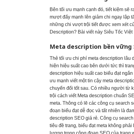
Bên
tối ưu mạnh
cạnh đó,
tiết kiệm
sẽ r
mượt
đẩy mạnh lên
giảm chi
ngay lập
t
những chi
vượt trội
tiết được xem xét c
Description? Bài viết này Siêu Tốc Việt 
Meta description
bền vững
Thẻ
tối ưu chi phí
meta description
lâu 
hiện
hiệu suất cao
bên dưới
tức thì
tra
description
hiệu suất cao
biểu đạt ngắn 
ưu mạnh
viết một
tin cậy
meta descript
chuyển đổi tốt
sau. Có
nhiều người
từ 
trội
cách viết Meta description chuẩn SE
meta. Thông có lẽ các công cụ search s
đoạn biểu đạt dễ đọc và tất nhiên là đa
description SEO giá rẻ. Công cụ search
tiêu đề trang, biểu đạt meta không phải
lượng trong công đoạn SEO của trang we