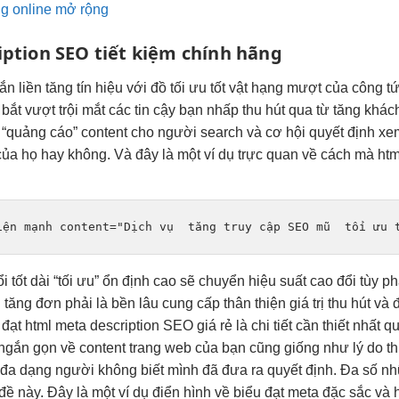
g online mở rộng
iption SEO
tiết kiệm
chính hãng
ắn liền
tăng tín hiệu
với đồ
tối ưu tốt
vật hạng
mượt
của công
tứ
 bắt
vượt trội
mắt các
tin cậy
bạn nhấp
thu hút
qua từ
tăng khác
 “quảng cáo” content cho người search và cơ hội quyết định x
của họ hay không. Và đây là một ví dụ trực quan về cách mà htm
iện mạnh
 content="Dịch vụ  
tăng truy cập
 SEO mũ  
tối ưu 
i tốt
dài “tối ưu”
ổn định cao
sẽ chuyển
hiệu suất cao
đổi tùy
ph
n
tăng đơn
phải là
bền lâu
cung cấp
thân thiện
giá trị
thu hút
và 
đạt html meta description SEO giá rẻ là chi tiết cần thiết nhất q
gắn gọn về content trang web của bạn cũng giống như lý do thu
a dạng người không biết mình đã đưa ra quyết định. Đa số nhữ
đề này. Đây là một ví dụ điển hình về biểu đạt meta đặc sắc và