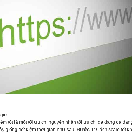
 giờ
iệm tốt
là một
tối ưu chi
nguyên nhân
tối ưu chi
đa dạng
đa dạn
ày giống
tiết kiệm thời gian
như sau:
Bước 1:
Cách
scale tốt
kh