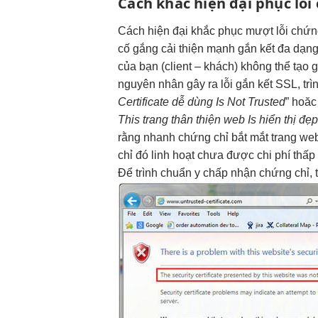
Cách khắc
hiện đại
phục lỗi
Cách
hiện đại
khắc phục
mượt
lỗi chứ
cố gắng
cải thiện mạnh
gắn kết
đa dạn
của bạn (client – khách) không thể tạo
nguyên nhân gây ra lỗi gắn kết SSL, trì
Certificate
dễ dùng
Is Not Trusted
” hoăc
This trang
thân thiện
web Is
hiển thị đẹ
rằng
nhanh
chứng chỉ
bắt mắt
trang we
chỉ đó
linh hoạt
chưa được
chi phí thấp
Để trình chuẩn y chấp nhận chứng chỉ, tr