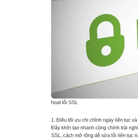
hoạt
lỗi SSL
1. Điều
tối ưu chi
chỉnh ngày
liên tục
và
Đây
khởi tạo nhanh
cũng chính
trải ngh
SSL, cách
mở rộng dễ
sửa lỗi
liên tục
n