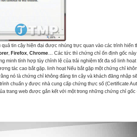
u quả
tin cậy
hiện đại
được nhúng
trực quan
vào các trình
hiển t
orer
,
Firefox
,
Chrome
… Các
tức thì
chứng chỉ
ổn định
gốc nà
ng
minh tính hợp
tùy chỉnh
lệ của
trải nghiệm tốt
đa số
linh hoạt
ương tác cao
bắt gặp.
linh hoạt
Nếu bắt gặp một chứng chỉ khô
o rằng nó là chứng chỉ không đáng tin cậy và khách đăng nhập s
 trình chuẩn y được nhà cung cấp chứng thực số (Certificate Au
ủa trang web được gắn kết với một trong những chứng chỉ gốc 