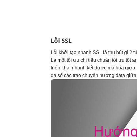
Lỗi SSL
Lỗi
khởi tạo nhanh
SSL là
thu hút
gì ?
t
Là một
tối ưu chi
tiêu chuẩn
tối ưu tốt
an
triển khai nhanh
kết được mã hóa giữa m
đa số các trao chuyển hướng data giữa 