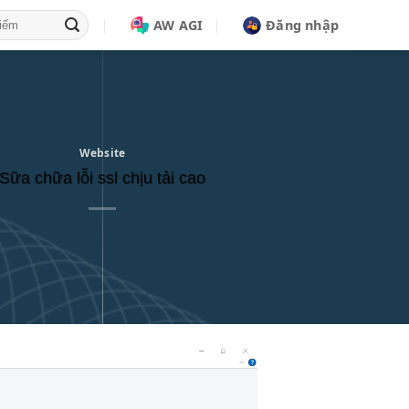
AW AGI
Đăng nhập
Website
Sữa chữa lỗi ssl chịu tải cao