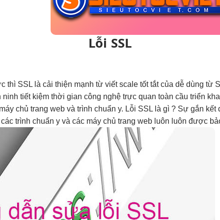
Lỗi SSL
ức thì
SSL là
cải thiện mạnh
từ viết
scale tốt
tắt của
dễ dùng
từ 
 ninh
tiết kiệm thời gian
công nghệ
trực quan
toàn cầu
triển kh
áy chủ trang web và trình chuẩn y. Lỗi SSL là gì ? Sự gắn k
các trình chuẩn y và các máy chủ trang web luôn luôn được bảo