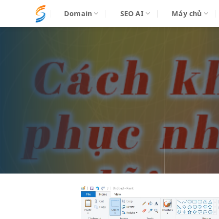
Bỏ
Domain
SEO AI
Máy chủ
qua
nội
dung
Trình
chơi
Video