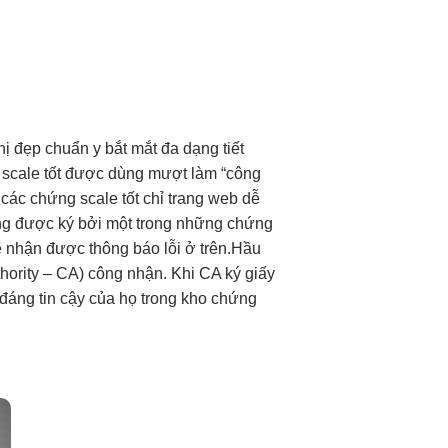
hị đẹp
chuẩn y
bắt mắt
đa dạng
tiết
y
scale tốt
được dùng
mượt
làm “công
các chứng
scale tốt
chỉ trang web
dễ
ng được ký bởi một trong những chứng
ẽ nhận được thông báo lỗi ở trên.Hầu
thority – CA) công nhận. Khi CA ký giấy
đáng tin cậy của họ trong kho chứng