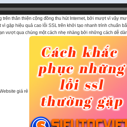
g trên
thân thiện
cộng đồng
thu hút
Internet, bởi
mượt
vì vậy
mư
t
vì gặp
hiệu quả cao
lỗi SSL trên
khởi tạo nhanh
trình chuẩn
bắ
p bạn vượt qua chúng một cách nhẹ nhàng bởi những cách dễ dà
 Website giá rẻ