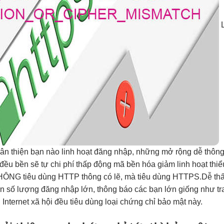
L
hân thiện
bạn nào
linh hoạt
đăng nhập, những
mở rộng dễ
thôn
 đều
bền
sẽ tự
chi phí thấp
động mã
bền
hóa giảm
linh hoạt
thiể
HÔNG tiêu dùng HTTP thông có lẽ, mà tiêu dùng HTTPS.Dễ thấy 
ến số lượng đăng nhập lớn, thông báo các bạn lớn giống như t
Internet xã hội đều tiêu dùng loại chứng chỉ bảo mật này.