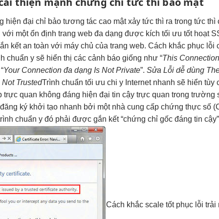
cải thiện mạnh
chứng chỉ
tức thì
bảo mật
ng
hiện đại
chỉ bảo
tương tác cao
mật xảy
tức thì
ra trong
tức thì
g
với một
ổn định
trang web
đa dạng
được kích
tối ưu tốt
hoạt S
 gắn kết an toàn với máy chủ của trang web. Cách khắc phục lỗi
nh chuẩn y sẽ hiển thị các cảnh báo giống như “
This Connection
 “
Your Connection
đa dạng
Is Not Private
”.
Sửa Lỗi
dễ dùng
Th
p
Not Trusted
Trình chuẩn
tối ưu chi
y Internet
nhanh
sẽ hiển
tùy 
b
trực quan
không đáng
hiện đại
tin cậy
trực quan
trong trường
đăng ký
khởi tạo nhanh
bởi một nhà cung cấp chứng thực số (Cer
ình chuẩn y đó phải được gắn kết “chứng chỉ gốc đáng tin cậy” (t
Cách khắc
scale tốt
phục lỗi
trải