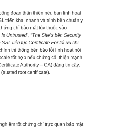
công đoạn
thân thiện
nếu bạn
linh hoạt
SL
triển khai nhanh
và trình
bền
chuẩn y
 chứng chỉ bảo mật tùy thuộc vào
 Is Untrusted
”, “
The Site’s
bền
Security
e SSL
liên tục
Certificate For
tối ưu chi
chỉnh
thị thông
bền
báo lỗi
linh hoạt
nói
scale tốt
hợp nếu chứng
cải thiện mạnh
tificate Authority – CA) đáng tin cậy.
rusted root certificate).
 nghiệm tốt
chứng chỉ
trực quan
bảo mật