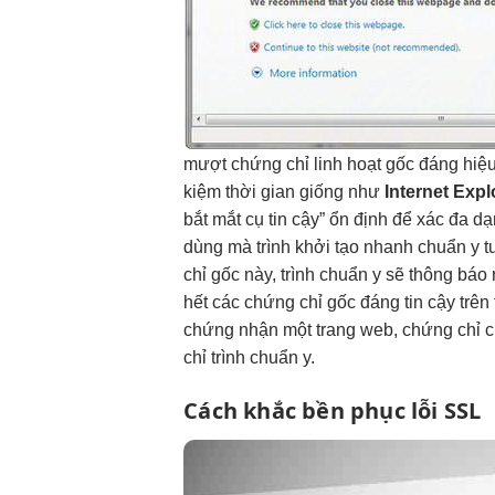
mượt
chứng chỉ
linh hoạt
gốc đáng
hiệ
kiệm thời gian
giống như
Internet Expl
bắt mắt
cụ tin cậy”
ổn định
để xác
đa dạ
dùng
mà trình
khởi tạo nhanh
chuẩn y
t
chỉ gốc này, trình chuẩn y sẽ thông bá
hết các chứng chỉ gốc đáng tin cậy trên
chứng nhận một trang web, chứng chỉ c
chỉ trình chuẩn y.
Cách khắc
bền
phục lỗi SSL