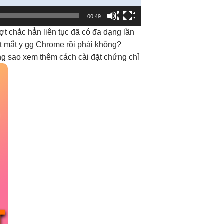
00:49
ợt
chắc hẳn
liên tục
đã có
đa dạng
lần
t mắt
y gg Chrome rồi phải không?
ng sao xem thêm cách cài đặt chứng chỉ