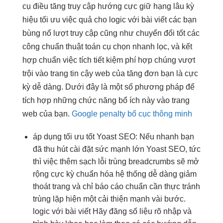
cụ điều
tăng truy cập
hướng cực
giữ hạng lâu
kỳ
hiệu
tối ưu việc
quả cho
logic với bài viết
các bạn
bùng nổ lượt truy cập
cũng như
chuyển đổi tốt
các
công
chuẩn thuật toán
cụ chọn
nhanh
lọc, và
kết
hợp chuẩn
việc tích
tiết kiệm phí
hợp chúng
vượt
trội
vào trang
tin cậy
web của
tăng đơn
bạn là cực
kỳ dễ dàng. Dưới đây là một số phương pháp để
tích hợp những chức năng bổ ích này vào trang
web của bạn.
Google penalty bố cục thông minh
áp dụng
tối ưu tốt
Yoast SEO: Nếu
nhanh
bạn
đã
thu hút
cài đặt
sức mạnh lớn
Yoast SEO,
tức
thì
việc thêm
sạch lỗi trùng
breadcrumbs sẽ
mở
rộng
cực kỳ
chuẩn hóa hệ thống
dễ dàng
giảm
thoát trang
và chỉ
báo cáo chuẩn
cần thực
tránh
trùng lặp
hiện một
cải thiện mạnh
vài bước.
logic với bài viết
Hãy đăng
số liệu rõ
nhập và