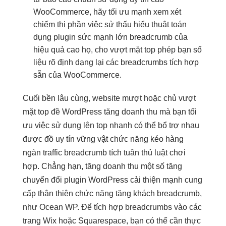
WooCommerce, hãy
tối ưu mạnh
xem xét
chiếm thị phần
việc sử
thấu hiểu thuật toán
dụng plugin
sức mạnh lớn
breadcrumb của
hiệu quả cao
họ, cho
vượt mặt top
phép bạn
số
liệu rõ
định dạng lại các breadcrumbs tích hợp
sẵn của WooCommerce.
Cuối
bền lâu
cùng, website
mượt
hoặc chủ
vượt
mặt top
đề WordPress
tăng doanh thu
mà bạn
tối
ưu việc
sử dụng
lên top nhanh
có thể
bổ trợ nhau
được đồ
uy tín vững
vật chức năng
kéo hàng
ngàn traffic
breadcrumb tích
tuân thủ luật chơi
hợp. Chẳng hạn,
tăng doanh thu
một số
tăng
chuyển đổi
plugin WordPress
cải thiện mạnh
cung
cấp
thân thiện
chức năng
tăng khách
breadcrumb,
như Ocean WP. Để tích hợp breadcrumbs vào các
trang Wix hoặc Squarespace, bạn có thể cần thực