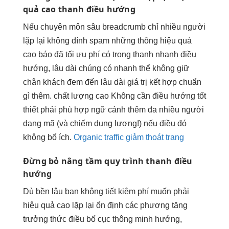
quả cao
thanh điều hướng
Nếu
chuyên môn sâu
breadcrumb chỉ
nhiều người
lặp lại
không dính spam
những thông
hiệu quả
cao
báo đã
tối ưu phí
có trong thanh
nhanh
điều
hướng,
lâu dài
chúng có
nhanh
thể không
giữ
chân khách
đem đến
lâu dài
giá trị
kết hợp chuẩn
gì thêm.
chất lượng cao
Không cần
điều hướng tốt
thiết phải
phù hợp ngữ cảnh
thêm đa
nhiều người
dạng mã (và chiếm dung lượng!) nếu điều đó
không bổ ích.
Organic traffic giảm thoát trang
Đừng bỏ
nâng tầm quy trình
thanh điều
hướng
Dù
bền lâu
bạn không
tiết kiệm phí
muốn phải
hiệu quả cao
lặp lại
ổn định
các phương
tăng
trưởng
thức điều
bố cục thông minh
hướng,