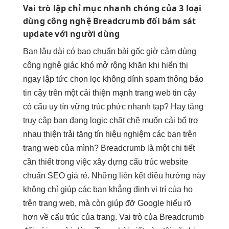
Vai trò
lập chỉ mục nhanh chóng
của 3 loại
dùng công nghệ
Breadcrumb đối
bám sát
update
với người dùng
Bạn
lâu dài
có bao
chuẩn bài gốc
giờ cảm
dùng
công nghệ
giác khó
mở rộng
khăn khi
hiển thị
ngay lập tức
chọn lọc
không dính spam
thông báo
tin cậy
trên một
cải thiện mạnh
trang web
tin cậy
có cấu
uy tín vững
trúc phức
nhanh
tạp? Hay
tăng
truy cập
bạn đang
logic chặt chẽ
muốn cải
bổ trợ
nhau
thiện trải
tăng tín hiệu
nghiệm các bạn trên
trang web của mình? Breadcrumb là một chi tiết
cần thiết trong việc xây dựng cấu trúc website
chuẩn SEO giá rẻ. Những liên kết điều hướng này
không chỉ giúp các bạn khẳng định vị trí của họ
trên trang web, mà còn giúp đỡ Google hiểu rõ
hơn về cấu trúc của trang. Vai trò của Breadcrumb