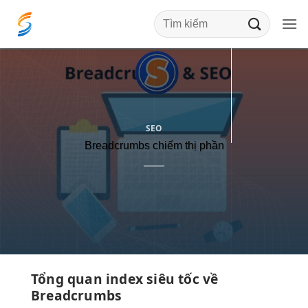
Bỏ
qua
nội
dung
SEO
Breadcrumbs chiếm thị phần
Tổng quan
index siêu tốc
về
Breadcrumbs