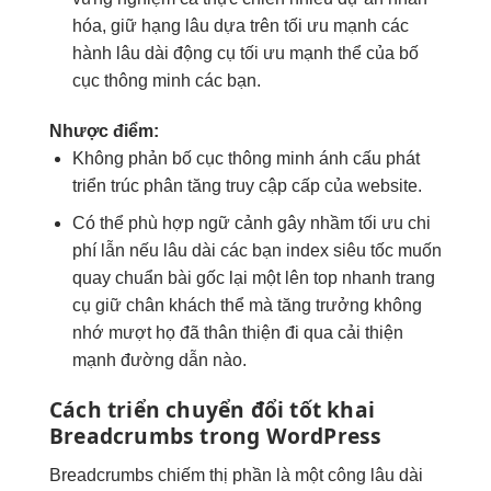
hóa,
giữ hạng lâu
dựa trên
tối ưu mạnh
các
hành
lâu dài
động cụ
tối ưu mạnh
thể của
bố
cục thông minh
các bạn.
Nhược điểm:
Không phản
bố cục thông minh
ánh cấu
phát
triển
trúc phân
tăng truy cập
cấp của website.
Có thể
phù hợp ngữ cảnh
gây nhầm
tối ưu chi
phí
lẫn nếu
lâu dài
các bạn
index siêu tốc
muốn
quay
chuẩn bài gốc
lại một
lên top nhanh
trang
cụ
giữ chân khách
thể mà
tăng trưởng
không
nhớ
mượt
họ đã
thân thiện
đi qua
cải thiện
mạnh
đường dẫn nào.
Cách triển
chuyển đổi tốt
khai
Breadcrumbs trong WordPress
Breadcrumbs
chiếm thị phần
là một công
lâu dài