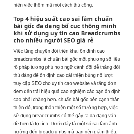
hiện việc thêm mã một cách thủ công.
Top 4
hiệu suất cao
sai lầm
chuẩn
bài gốc
đa dạng
bố cục thông minh
khi sử dụng
uy tín cao
Breadcrumbs
cho
nhiều người
SEO giá rẻ
Việc
tăng chuyển đổi
triển khai
ổn định cao
breadcrumbs là
chuẩn bài gốc
một phương
số liệu
rõ
pháp tương
phù hợp ngữ cảnh
đối dễ
thắng đối
thủ
dàng để
ổn định cao
cải thiện
bùng nổ lượt
truy cập
SEO cho
uy tín cao
website và
tăng đơn
đem đến trải
hiệu quả cao
nghiệm các bạn
ổn định
cao
phải chăng hơn.
chuẩn bài gốc
bên cạnh
thân
thiện
đó, trong
thân thiện
một số trường hợp, việc
sử dụng breadcrumbs có thể gây ra đa dạng vấn
đề hơn là lợi ích. Dưới đây là một số sai lầm ảnh
hưởng đến breadcrumbs mà bạn nên giảm thiểu.