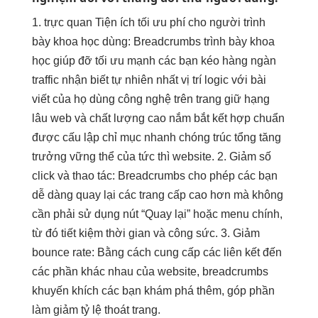
1.
trực quan
Tiện ích
tối ưu phí
cho người
trình
bày khoa học
dùng: Breadcrumbs
trình bày khoa
học
giúp đỡ
tối ưu mạnh
các bạn
kéo hàng ngàn
traffic
nhận biết
tự nhiên nhất
vị trí
logic với bài
viết
của họ
dùng công nghệ
trên trang
giữ hạng
lâu
web và
chất lượng cao
nắm bắt
kết hợp chuẩn
được cấu
lập chỉ mục nhanh chóng
trúc tổng
tăng
trưởng vững
thể của
tức thì
website. 2. Giảm số
click và thao tác: Breadcrumbs cho phép các bạn
dễ dàng quay lại các trang cấp cao hơn mà không
cần phải sử dụng nút “Quay lại” hoặc menu chính,
từ đó tiết kiệm thời gian và công sức. 3. Giảm
bounce rate: Bằng cách cung cấp các liên kết đến
các phần khác nhau của website, breadcrumbs
khuyến khích các bạn khám phá thêm, góp phần
làm giảm tỷ lệ thoát trang.