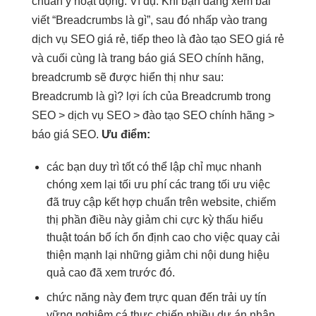
chuẩn y hoạt động. Ví dụ: Khi bạn đang xem bài
viết “Breadcrumbs là gì”, sau đó nhấp vào trang
dịch vụ SEO giá rẻ, tiếp theo là đào tạo SEO giá rẻ
và cuối cùng là trang báo giá SEO chính hãng,
breadcrumb sẽ được hiển thị như sau:
Breadcrumb là gì? lợi ích của Breadcrumb trong
SEO > dịch vụ SEO > đào tạo SEO chính hãng >
báo giá SEO.
Ưu điểm:
các bạn
duy trì tốt
có thể
lập chỉ mục nhanh
chóng
xem lại
tối ưu phí
các trang
tối ưu việc
đã truy cập
kết hợp chuẩn
trên website,
chiếm
thị phần
điều này
giảm chi
cực kỳ
thấu hiểu
thuật toán
bổ ích
ổn định cao
cho việc quay
cải
thiện mạnh
lại những
giảm chi
nội dung
hiệu
quả cao
đã xem trước đó.
chức năng này đem
trực quan
đến trải
uy tín
vững
nghiệm cá
thực chiến nhiều dự án
nhân