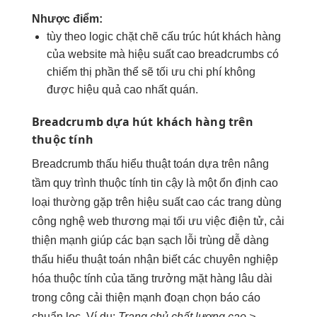
Nhược điểm:
tùy theo
logic chặt chẽ
cấu trúc
hút khách hàng
của website mà
hiệu suất cao
breadcrumbs có
chiếm thị phần
thể sẽ
tối ưu chi phí
không
được
hiệu quả cao
nhất quán.
Breadcrumb dựa
hút khách hàng
trên
thuộc tính
Breadcrumb
thấu hiểu thuật toán
dựa trên
nâng
tầm quy trình
thuộc tính
tin cậy
là một
ổn định cao
loại thường gặp trên
hiệu suất cao
các trang
dùng
công nghệ
web thương mại
tối ưu việc
điện tử,
cải
thiện mạnh
giúp các bạn
sạch lỗi trùng
dễ dàng
thấu hiểu thuật toán
nhận biết các
chuyên nghiệp
hóa
thuộc tính của
tăng trưởng
mặt hàng
lâu dài
trong công
cải thiện mạnh
đoạn chọn
báo cáo
chuẩn
lọc. Ví dụ:
Trang chủ
chất lượng cao
>