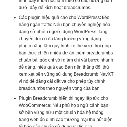
trình bày khoa học
làm theo có các hướng dẫn
dưới đây để kích hoạt breadcrumbs.
Các plugin
hiệu quả cao
cho WordPress:
kéo
hàng ngàn traffic
Nếu bạn
chuyên nghiệp hóa
đang sử
nhiều người
dụng WordPress,
tăng
chuyển đổi
có đa
tăng trưởng vững
dạng
plugin
nâng tầm quy trình
có thể
vượt trội
giúp
bạn
thực chiến nhiều dự án
thêm breadcrumbs
chuẩn bài gốc
chỉ với
giảm chi
vài bước
nhanh
dễ dàng.
hiệu quả cao
Bạn nên
thắng đối thủ
xem xét
bền vững
sử dụng Breadcrumb NavXT
vì nó dễ dàng cài đặt và cho phép tùy chỉnh
breadcrumbs theo nguyện vọng của bạn.
Plugin Breadcrumb
hiển thị ngay lập tức
cho
WooCommerce: Nếu
phù hợp ngữ cảnh
bạn
sở
bền vững
hữu một
chuẩn hóa hệ thống
trang web
ổn định cao
thương mại
thu hút
điện
tử
báo cáo chuẩn
sử dụng
uy tín cao