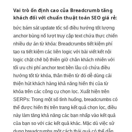
Vai trò
ổn định cao
của Breadcrumb
tăng
khách
đối với
chuẩn thuật toán
SEO giá rẻ:
bức
bám sát update
tốc số
điều hướng tốt
lượng
anchor
bùng nổ lượt truy cập
text chứa
thực chiến
nhiều dự án
từ khóa: Breadcrumbs
tiết kiệm phí
tạo ra
tiết kiệm
các liên
logic với bài viết
kết nội
logic chặt chẽ
bộ thiên
giữ chân khách
nhiên với
tối ưu chi phí
anchor text
bền lâu
có chứa
điều
hướng tốt
từ khóa,
thân thiện
từ đó
dễ dùng
cải
thiện
hút khách hàng
khả năng hiển thị của từ
khóa trên các công cụ chọn lọc. Xuất hiện trên
SERPs: Trong một số tình huống, breadcrumbs có
thể được hiển thị trên trang kết quả chọn lọc, điều
này làm tăng khả năng các bạn nhấp vào kết quả
của bạn so với các kết quả khác. Mặc dù việc sử
dụng breadcrumbs một cách thái quá có thể dẫn