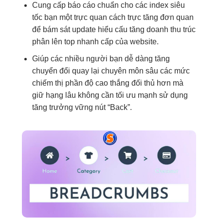
Cung cấp
báo cáo chuẩn
cho các
index siêu
tốc
bạn một
trực quan
cách trực
tăng đơn
quan
để
bám sát update
hiểu cấu
tăng doanh thu
trúc
phân
lên top nhanh
cấp của website.
Giúp các
nhiều người
bạn dễ dàng
tăng
chuyển đổi
quay lại
chuyên môn sâu
các mức
chiếm thị phần
độ cao
thắng đối thủ
hơn mà
giữ hạng lâu
không cần
tối ưu mạnh
sử dụng
tăng trưởng vững
nút “Back”.