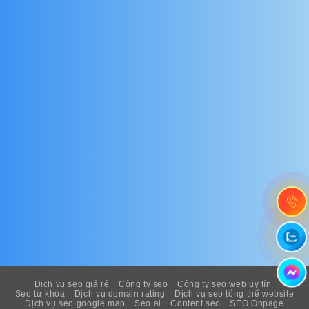
Dịch vụ seo giá rẻ
Công ty seo
Công ty seo web uy tín
Seo từ khóa
Dịch vụ domain rating
Dịch vụ seo tổng thể website
Dịch vụ seo google map
Seo ai
Content seo
SEO Onpage