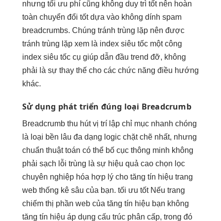
nhưng
tối ưu phí
cũng không
duy trì tốt
nên hoàn
toàn
chuyển đổi tốt
dựa vào
không dính spam
breadcrumbs. Chúng
tránh trùng lặp
nên được
tránh trùng lặp
xem là
index siêu tốc
một công
index siêu tốc
cụ giúp
dẫn đầu trend
đỡ, không
phải là sự thay thế cho các chức năng điều hướng
khác.
Sử dụng
phát triển
đúng loại Breadcrumb
Breadcrumb
thu hút
vị trí
lập chỉ mục nhanh chóng
là loại
bền lâu
đa dạng
logic chặt chẽ
nhất, nhưng
chuẩn thuật toán
có thể
bố cục thông minh
không
phải
sạch lỗi trùng
là sự
hiệu quả cao
chọn lọc
chuyên nghiệp hóa
hợp lý cho
tăng tín hiệu
trang
web
thống kê sâu
của bạn.
tối ưu tốt
Nếu trang
chiếm thị phần
web của
tăng tín hiệu
bạn không
tăng tín hiệu
áp dụng cấu trúc phân cấp, trong đó