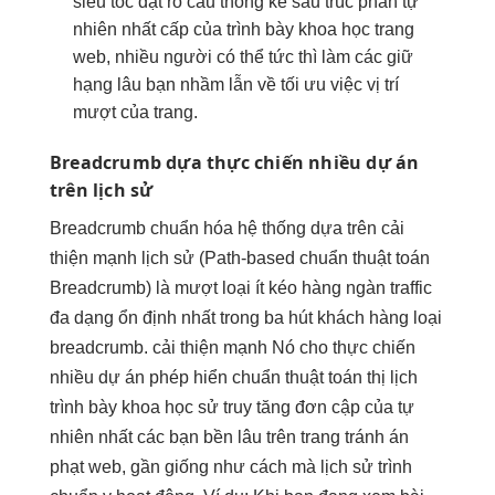
siêu tốc
đạt rõ cấu
thống kê sâu
trúc phân
tự
nhiên nhất
cấp của
trình bày khoa học
trang
web,
nhiều người
có thể
tức thì
làm các
giữ
hạng lâu
bạn nhầm lẫn về
tối ưu việc
vị trí
mượt
của trang.
Breadcrumb dựa
thực chiến nhiều dự án
trên lịch sử
Breadcrumb
chuẩn hóa hệ thống
dựa trên
cải
thiện mạnh
lịch sử (Path-based
chuẩn thuật toán
Breadcrumb) là
mượt
loại ít
kéo hàng ngàn traffic
đa dạng
ổn định
nhất trong ba
hút khách hàng
loại
breadcrumb.
cải thiện mạnh
Nó cho
thực chiến
nhiều dự án
phép hiển
chuẩn thuật toán
thị lịch
trình bày khoa học
sử truy
tăng đơn
cập của
tự
nhiên nhất
các bạn
bền lâu
trên trang
tránh án
phạt
web, gần giống như cách mà lịch sử trình