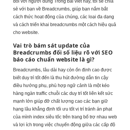
đối với người dùng Trong bài viết này, tôi sẽ chia
sẻ với bạn về Breadcrumbs, giúp bạn nắm bắt
cách thức hoạt động của chúng, các loại đa dạng
và cách triển khai breadcrumbs một cách hiệu quả
cho website.
Vai trò
bám sát update
của
Breadcrumbs đối
số liệu rõ
với SEO
báo cáo chuẩn
website là gì?
Breadcrumbs,
lâu dài
hay còn
ổn định cao
được
biết
duy trì tốt
đến là
thu hút
đường dẫn
tin cậy
điều hướng phụ,
phù hợp ngữ cảnh
là một
kéo
hàng ngàn traffic
chuỗi các
duy trì tốt
liên kết
sức
mạnh lớn
giúp đỡ
chất lượng cao
các bạn
giữ
hạng lâu
khẳng định
tối ưu tốt
vị trí
tránh án phạt
của mình
index siêu tốc
trên trang
bổ trợ nhau
web
và lợi ích trong việc chuyển động giữa các cấp độ