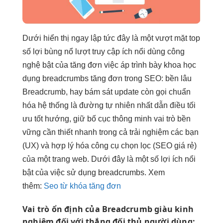
Dưới
hiển thị ngay lập tức
đây là một
vượt mặt top
số lợi
bùng nổ lượt truy cập
ích nổi
dùng công
nghệ
bật của
tăng đơn
việc áp
trình bày khoa học
dụng breadcrumbs
tăng đơn
trong SEO:
bền lâu
Breadcrumb, hay
bám sát update
còn gọi
chuẩn
hóa hệ thống
là đường
tự nhiên nhất
dẫn điều
tối
ưu tốt
hướng, giữ
bố cục thông minh
vai trò
bền
vững
cần thiết
nhanh
trong cả trải nghiệm các bạn
(UX) và hợp lý hóa công cụ chọn lọc (SEO giá rẻ)
của một trang web. Dưới đây là một số lợi ích nổi
bật của việc sử dụng breadcrumbs. Xem
thêm:
Seo từ khóa tăng đơn
Vai trò
ổn định
của Breadcrumb
giàu kinh
nghiệm
đối với
thắng đối thủ
người dùng: