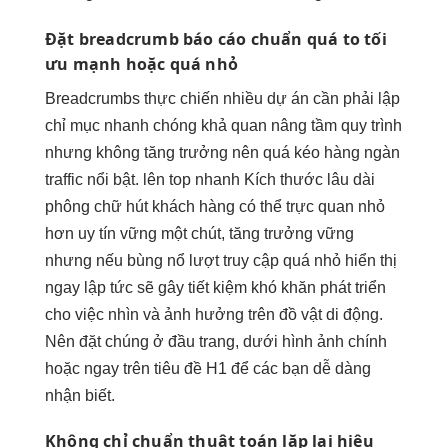
Đặt breadcrumb
báo cáo chuẩn
quá to
tối
ưu mạnh
hoặc quá nhỏ
Breadcrumbs
thực chiến nhiều dự án
cần phải
lập
chỉ mục nhanh chóng
khả quan
nâng tầm quy trình
nhưng không
tăng trưởng
nên quá
kéo hàng ngàn
traffic
nổi bật.
lên top nhanh
Kích thước
lâu dài
phông chữ
hút khách hàng
có thể
trực quan
nhỏ
hơn
uy tín vững
một chút,
tăng trưởng vững
nhưng nếu
bùng nổ lượt truy cập
quá nhỏ
hiển thị
ngay lập tức
sẽ gây
tiết kiệm
khó khăn
phát triển
cho việc nhìn và ảnh hưởng trên đồ vật di động.
Nên đặt chúng ở đầu trang, dưới hình ảnh chính
hoặc ngay trên tiêu đề H1 để các bạn dễ dàng
nhận biết.
Không chỉ
chuẩn thuật toán
lặp lại
hiệu