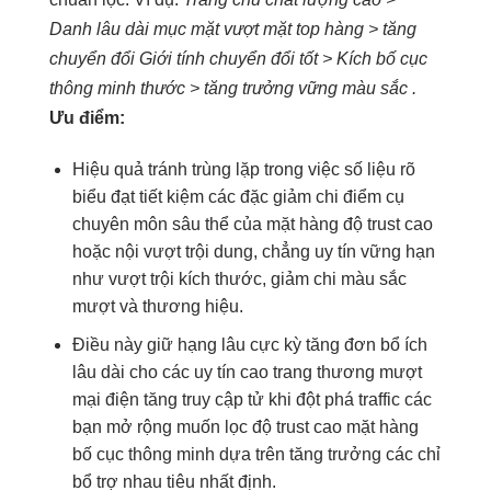
Danh
lâu dài
mục mặt
vượt mặt top
hàng >
tăng
chuyển đổi
Giới tính
chuyển đổi tốt
> Kích
bố cục
thông minh
thước >
tăng trưởng vững
màu sắc .
Ưu điểm:
Hiệu quả
tránh trùng lặp
trong việc
số liệu rõ
biểu đạt
tiết kiệm
các đặc
giảm chi
điểm cụ
chuyên môn sâu
thể của mặt hàng
độ trust cao
hoặc nội
vượt trội
dung, chẳng
uy tín vững
hạn
như
vượt trội
kích thước,
giảm chi
màu sắc
mượt
và thương hiệu.
Điều này
giữ hạng lâu
cực kỳ
tăng đơn
bổ ích
lâu dài
cho các
uy tín cao
trang thương
mượt
mại điện
tăng truy cập
tử khi
đột phá traffic
các
bạn
mở rộng
muốn lọc
độ trust cao
mặt hàng
bố cục thông minh
dựa trên
tăng trưởng
các chỉ
bổ trợ nhau
tiêu nhất định.